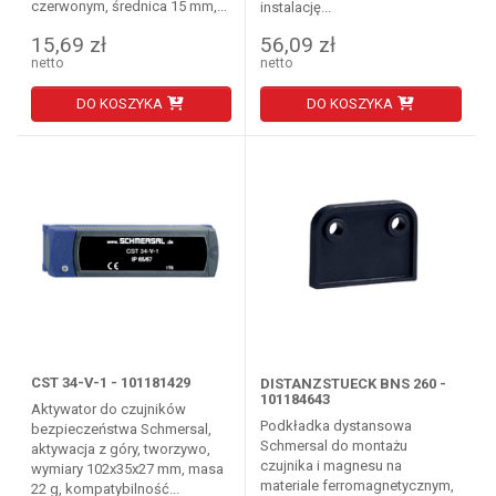
czerwonym, średnica 15 mm,...
instalację...
15,69 zł
56,09 zł
netto
netto
DO KOSZYKA
DO KOSZYKA
CST 34-V-1 - 101181429
DISTANZSTUECK BNS 260 -
101184643
Aktywator do czujników
Podkładka dystansowa
bezpieczeństwa Schmersal,
Schmersal do montażu
aktywacja z góry, tworzywo,
czujnika i magnesu na
wymiary 102x35x27 mm, masa
materiale ferromagnetycznym,
22 g, kompatybilność...