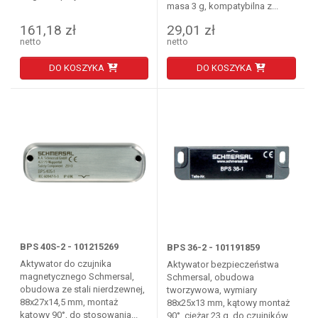
masa 3 g, kompatybilna z...
161,18 zł
29,01 zł
netto
netto
DO KOSZYKA
DO KOSZYKA
BPS 40S-2 - 101215269
BPS 36-2 - 101191859
Aktywator do czujnika
Aktywator bezpieczeństwa
magnetycznego Schmersal,
Schmersal, obudowa
obudowa ze stali nierdzewnej,
tworzywowa, wymiary
88x27x14,5 mm, montaż
88x25x13 mm, kątowy montaż
kątowy 90°, do stosowania...
90°, ciężar 23 g, do czujników...