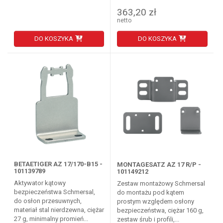
363,20 zł
netto
DO KOSZYKA
DO KOSZYKA
BETAETIGER AZ 17/170-B15 -
MONTAGESATZ AZ 17 R/P -
101139789
101149212
Aktywator kątowy
Zestaw montażowy Schmersal
bezpieczeństwa Schmersal,
do montażu pod kątem
do osłon przesuwnych,
prostym względem osłony
materiał stal nierdzewna, ciężar
bezpieczeństwa, ciężar 160 g,
27 g, minimalny promień...
zestaw śrub i profili,...