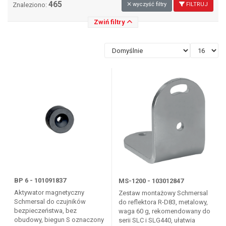
465
Znaleziono:
wyczyść filtry
FILTRUJ
Zwiń filtry
BP 6 - 101091837
MS-1200 - 103012847
Aktywator magnetyczny
Zestaw montażowy Schmersal
Schmersal do czujników
do reflektora R-D83, metalowy,
bezpieczeństwa, bez
waga 60 g, rekomendowany do
obudowy, biegun S oznaczony
serii SLC i SLG440, ułatwia