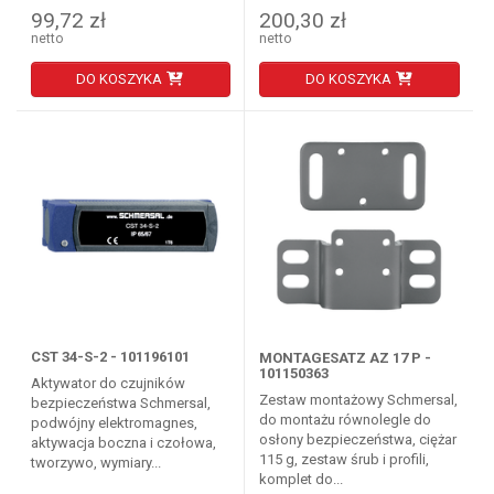
99,72 zł
200,30 zł
netto
netto
DO KOSZYKA
DO KOSZYKA
CST 34-S-2 - 101196101
MONTAGESATZ AZ 17 P -
101150363
Aktywator do czujników
Zestaw montażowy Schmersal,
bezpieczeństwa Schmersal,
do montażu równolegle do
podwójny elektromagnes,
osłony bezpieczeństwa, ciężar
aktywacja boczna i czołowa,
115 g, zestaw śrub i profili,
tworzywo, wymiary...
komplet do...