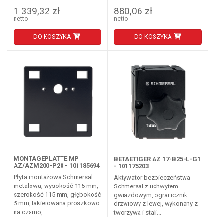
1 339,32 zł
880,06 zł
netto
netto
DO KOSZYKA
DO KOSZYKA
MONTAGEPLATTE MP
BETAETIGER AZ 17-B25-L-G1
AZ/AZM200-P20 - 101185694
- 101175203
Płyta montażowa Schmersal,
Aktywator bezpieczeństwa
metalowa, wysokość 115 mm,
Schmersal z uchwytem
szerokość 115 mm, głębokość
gwiazdowym, ogranicznik
5 mm, lakierowana proszkowo
drzwiowy z lewej, wykonany z
na czarno,...
tworzywa i stali...