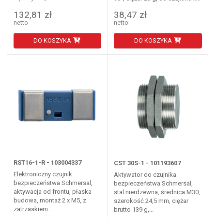
132,81 zł
38,47 zł
netto
netto
DO KOSZYKA
DO KOSZYKA
RST16-1-R - 103004337
CST 30S-1 - 101193607
Elektroniczny czujnik
Aktywator do czujnika
bezpieczeństwa Schmersal,
bezpieczeństwa Schmersal,
aktywacja od frontu, płaska
stal nierdzewna, średnica M30,
budowa, montaż 2 x M5, z
szerokość 24,5 mm, ciężar
zatrzaskiem...
brutto 139 g,...