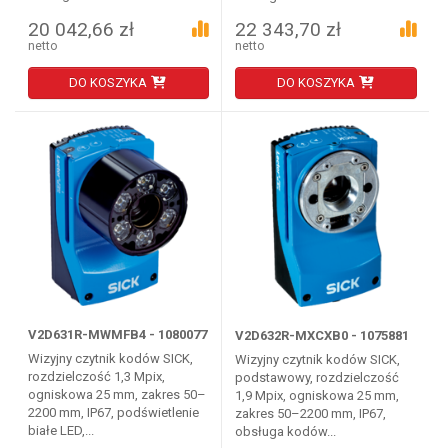
20 042,66 zł
22 343,70 zł
netto
netto
DO KOSZYKA
DO KOSZYKA
V2D631R-MWMFB4 - 1080077
V2D632R-MXCXB0 - 1075881
Wizyjny czytnik kodów SICK,
Wizyjny czytnik kodów SICK,
rozdzielczość 1,3 Mpix,
podstawowy, rozdzielczość
ogniskowa 25 mm, zakres 50–
1,9 Mpix, ogniskowa 25 mm,
2200 mm, IP67, podświetlenie
zakres 50–2200 mm, IP67,
białe LED,...
obsługa kodów...