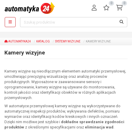
0
0
AUTOMATYKA24
KATALOG
SYSTEMY WIZYJNE
KAMERY WIZYJNE
Kamery wizyjne
Kamery wizyjne są nieodłącznym elementem automatyki przemysłowej,
umożliwiając precyzyjną wizualizację oraz analizę procesów
produkcyjnych. Wyposażone w zaawansowane sensory i
oprogramowanie, kamery wizyjne są używane do monitorowania,
kontroli jakości oraz identyfikacji obiektów w różnych aplikacjach
przemysłowych.
W automatyce przemysłowej kamery wizyjne są wykorzystywane do
automatycznej inspekcji produktów, wykrywania defektów, pomiaru
wymiarów oraz identyfikacji kodów kreskowych i innych oznaczeń.
Dzięki nim możliwe jest szybkie i
dokładne sprawdzanie zgodności
produktów
z określonymi specyfikacjami oraz
eliminacja wad
.