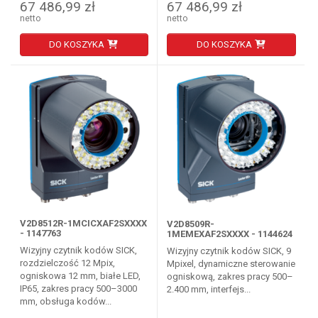
67 486,99 zł
67 486,99 zł
netto
netto
DO KOSZYKA
DO KOSZYKA
V2D8512R-1MCICXAF2SXXXX
V2D8509R-
- 1147763
1MEMEXAF2SXXXX - 1144624
Wizyjny czytnik kodów SICK,
Wizyjny czytnik kodów SICK, 9
rozdzielczość 12 Mpix,
Mpixel, dynamiczne sterowanie
ogniskowa 12 mm, białe LED,
ogniskową, zakres pracy 500–
IP65, zakres pracy 500–3000
2.400 mm, interfejs...
mm, obsługa kodów...