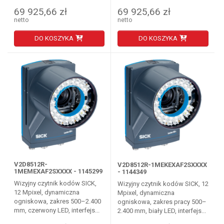
69 925,66 zł
69 925,66 zł
netto
netto
DO KOSZYKA
DO KOSZYKA
V2D8512R-
V2D8512R-1MEKEXAF2SXXXX
1MEMEXAF2SXXXX - 1145299
- 1144349
Wizyjny czytnik kodów SICK,
Wizyjny czytnik kodów SICK, 12
12 Mpixel, dynamiczna
Mpixel, dynamiczna
ogniskowa, zakres 500–2.400
ogniskowa, zakres pracy 500–
mm, czerwony LED, interfejs...
2.400 mm, biały LED, interfejs...