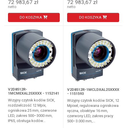
72 983,67 zł
72 983,67 zł
netto
netto
DO KOSZYKA
DO KOSZYKA
V2D8512R-
V2D8512R-1MCLDXAL2SXXXX
1MCMEXAL2SXXXX - 1152141
- 1151593
Wizyjny czytnik kodów SICK,
Wizyjny czytnik kodów SICK, 12
rozdzielczość 12 Mpix,
Mpixel, regulowana ogniskowa
ogniskowa 25 mm, czerwone
ręczna, obiektyw 16 mm,
LED, zakres 500–3000 mm,
czerwony LED, zakres pracy
IP65, obsługa kodów...
500–3.000 mm,...