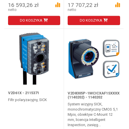
16 593,26 zł
17 707,22 zł
netto
netto
DO KOSZYKA
DO KOSZYKA
V2D61X - 2115371
V2D8305P-1MCICXAF1SXXXX
(1140202) - 1140202
Filtr polaryzacyjny, SICK
System wizyjny SICK,
monochromatyczny CMOS 5,1
Mpix, obiektyw C-Mount 12
mm, licencja Intelligent
Inspection, zasięg...