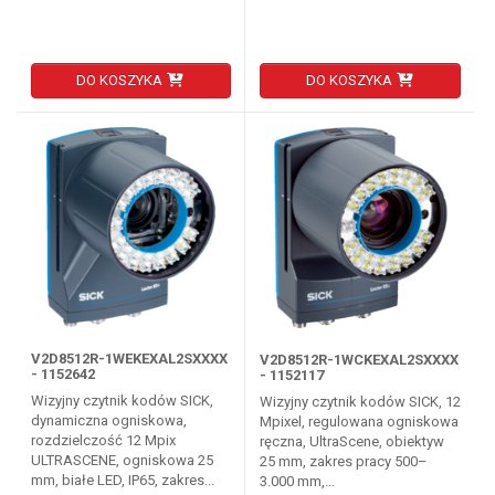
DO KOSZYKA
DO KOSZYKA
V2D8512R-1WEKEXAL2SXXXX
V2D8512R-1WCKEXAL2SXXXX
- 1152642
- 1152117
Wizyjny czytnik kodów SICK,
Wizyjny czytnik kodów SICK, 12
dynamiczna ogniskowa,
Mpixel, regulowana ogniskowa
rozdzielczość 12 Mpix
ręczna, UltraScene, obiektyw
ULTRASCENE, ogniskowa 25
25 mm, zakres pracy 500–
mm, białe LED, IP65, zakres...
3.000 mm,...