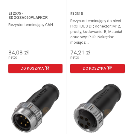
E12575 -
E12315
SDOGSA060PLAFKCR
Rezystor terminujący do sieci
Rezystor terminujący CAN
PROFIBUS DP, Konektor: M12,
prosty, kodowanie: B, Materiał
obudowy: PUR, Nakrętka:
mosiądz,...
84,08 zł
74,21 zł
netto
netto
DO KOSZYKA
DO KOSZYKA