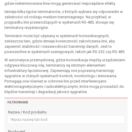
gdzie nieterminowane linie mogą generować niepożądane efekty.
Istnieje kilka typów terminatorów, z których wybiera się odpowiedni w
zależności od rodzaju medium transmisyjnego. Na przykład, w
przypadku linii przewodzących w systemach RS-485, stosuje się
terminatory rezystancyjne.
Terminator może być używany w systemach komunikacyjnych,
zwłaszcza tam, gdzie istnieje konieczność zakończenia linii, aby
zapewnić stabilność i niezawodność transmisji danych. Jest to
powszechne w systemach szeregowych, takich jak RS-232 czy RS-485.
W automatyce przemysłowej, gdzie komunikacja między urządzeniami
odgrywa kluczową rolę, terminatory są istotnym elementem
infrastruktury łączeniowej. Zapewniają one poprawną transmisję
sygnałów w różnych systemach kontroli, monitoringu i sterowania.
Pomagają one również w ochronie linii przed interferencjami
elektromagnetycznymi i radioelektrycznymi, które mogą prowadzić do
błędów transmisji i degradacji jakości sygnałów.
FILTROWANIE
Nazwa / Kod produktu
Producent