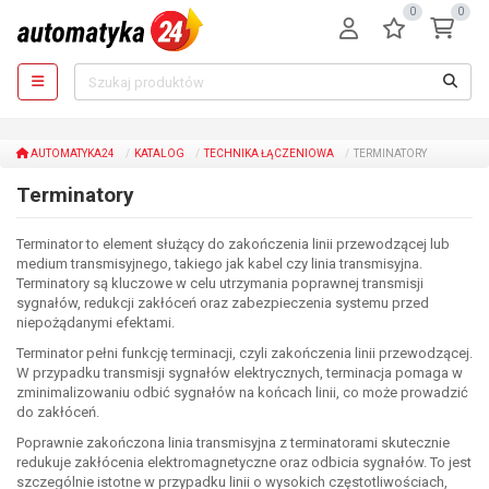
0
0
AUTOMATYKA24
KATALOG
TECHNIKA ŁĄCZENIOWA
TERMINATORY
Terminatory
Terminator to element służący do zakończenia linii przewodzącej lub
medium transmisyjnego, takiego jak kabel czy linia transmisyjna.
Terminatory są kluczowe w celu utrzymania poprawnej transmisji
sygnałów, redukcji zakłóceń oraz zabezpieczenia systemu przed
niepożądanymi efektami.
Terminator pełni funkcję terminacji, czyli zakończenia linii przewodzącej.
W przypadku transmisji sygnałów elektrycznych, terminacja pomaga w
zminimalizowaniu odbić sygnałów na końcach linii, co może prowadzić
do zakłóceń.
Poprawnie zakończona linia transmisyjna z terminatorami skutecznie
redukuje zakłócenia elektromagnetyczne oraz odbicia sygnałów. To jest
szczególnie istotne w przypadku linii o wysokich częstotliwościach,