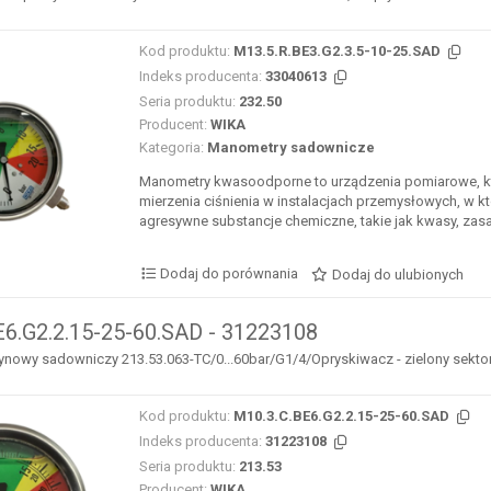
Kod produktu:
M13.5.R.BE3.G2.3.5-10-25.SAD
Indeks producenta:
33040613
Seria produktu:
232.50
Producent:
WIKA
Kategoria:
Manometry sadownicze
Manometry kwasoodporne to urządzenia pomiarowe, kt
mierzenia ciśnienia w instalacjach przemysłowych, w k
agresywne substancje chemiczne, takie jak kwasy, zasad
Dodaj do porównania
Dodaj do ulubionych
E6.G2.2.15-25-60.SAD - 31223108
nowy sadowniczy 213.53.063-TC/0...60bar/G1/4/Opryskiwacz - zielony sektor 2..
Kod produktu:
M10.3.C.BE6.G2.2.15-25-60.SAD
Indeks producenta:
31223108
Seria produktu:
213.53
Producent:
WIKA