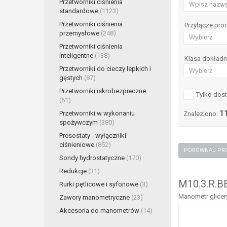
Przetworniki ciśnienia
standardowe
(1123)
Przetworniki ciśnienia
Przyłącze pr
przemysłowe
(248)
Przetworniki ciśnienia
inteligentne
(138)
Klasa dokładn
Przetworniki do cieczy lepkich i
gęstych
(87)
Przetworniki iskrobezpieczne
Tylko dos
(61)
1
Przetworniki w wykonaniu
Znaleziono:
spożywczym
(380)
Presostaty - wyłączniki
ciśnieniowe
(852)
Sondy hydrostatyczne
(170)
Redukcje
(31)
M10.3.R.B
Rurki pętlicowe i syfonowe
(3)
Manometr glicery
Zawory manometryczne
(23)
Akcesoria do manometrów
(14)