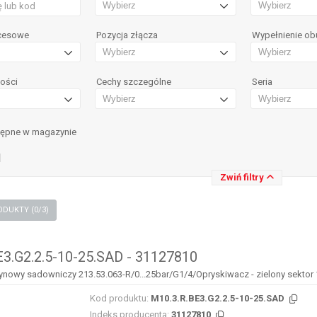
ocesowe
Pozycja złącza
Wypełnienie o
ości
Cechy szczególne
Seria
tępne w magazynie
1
Zwiń filtry
PORÓWNAJ PRODUKTY (
0
/3)
E3.G2.2.5-10-25.SAD - 31127810
nowy sadowniczy 213.53.063-R/0...25bar/G1/4/Opryskiwacz - zielony sektor 1...
Kod produktu:
M10.3.R.BE3.G2.2.5-10-25.SAD
Indeks producenta:
31127810