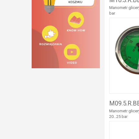
M10.3.R.B
Manometr glicery
bar
M09.5.R.B
Manometr glicery
20...25 bar