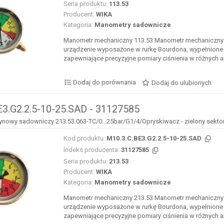
Seria produktu:
113.53
Producent:
WIKA
Kategoria:
Manometry sadownicze
Manometr mechaniczny 113.53 Manometr mechaniczny 
urządzenie wyposażone w rurkę Bourdona, wypełnione 
zapewniające precyzyjne pomiary ciśnienia w różnych ap
Dodaj do porównania
Dodaj do ulubionych
E3.G2.2.5-10-25.SAD - 31127585
nowy sadowniczy 213.53.063-TC/0...25bar/G1/4/Opryskiwacz - zielony sektor 1..
Kod produktu:
M10.3.C.BE3.G2.2.5-10-25.SAD
Indeks producenta:
31127585
Seria produktu:
213.53
Producent:
WIKA
Kategoria:
Manometry sadownicze
Manometr mechaniczny 213.53 Manometr mechaniczny 
urządzenie wyposażone w rurkę Bourdona, wypełnione 
zapewniające precyzyjne pomiary ciśnienia w różnych ap