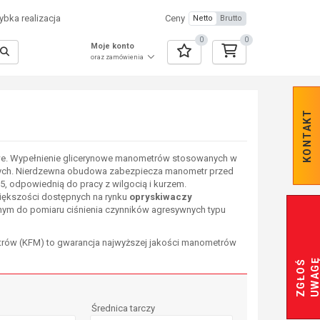
bka realizacja
Ceny
Netto
Brutto
0
0
Moje konto
oraz zamówienia
KONTAKT
owe. Wypełnienie glicerynowe manometrów stosowanych w
ilnych. Nierdzewna obudowa zabezpiecza manometr przed
, odpowiednią do pracy z wilgocią i kurzem.
iększości dostępnych na rynku
opryskiwaczy
ym do pomiaru ciśnienia czynników agresywnych typu
rów (KFM) to gwarancja najwyższej jakości manometrów
Z
G
Ł
O
Ś
U
W
A
G
Średnica tarczy