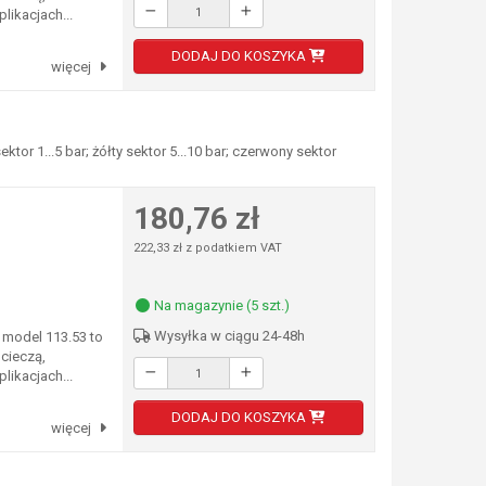
likacjach...
DODAJ DO KOSZYKA
więcej
or 1...5 bar; żółty sektor 5...10 bar; czerwony sektor
180,76 zł
222,33 zł z podatkiem VAT
Na magazynie (5 szt.)
Wysyłka w ciągu 24-48h
model 113.53 to
cieczą,
likacjach...
DODAJ DO KOSZYKA
więcej