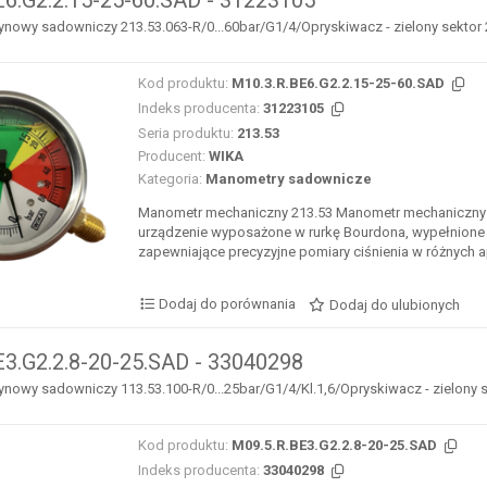
E6.G2.2.15-25-60.SAD - 31223105
nowy sadowniczy 213.53.063-R/0...60bar/G1/4/Opryskiwacz - zielony sektor 2...
Kod produktu:
M10.3.R.BE6.G2.2.15-25-60.SAD
Indeks producenta:
31223105
Seria produktu:
213.53
Producent:
WIKA
Kategoria:
Manometry sadownicze
Manometr mechaniczny 213.53 Manometr mechaniczny 
urządzenie wyposażone w rurkę Bourdona, wypełnione 
zapewniające precyzyjne pomiary ciśnienia w różnych ap
Dodaj do porównania
Dodaj do ulubionych
E3.G2.2.8-20-25.SAD - 33040298
nowy sadowniczy 113.53.100-R/0...25bar/G1/4/Kl.1,6/Opryskiwacz - zielony sekt
Kod produktu:
M09.5.R.BE3.G2.2.8-20-25.SAD
Indeks producenta:
33040298