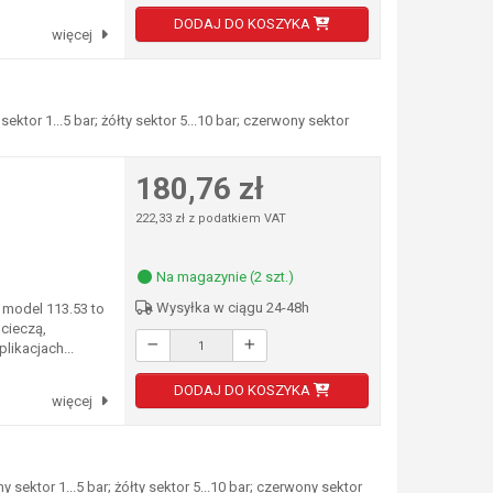
DODAJ DO KOSZYKA
więcej
tor 1...5 bar; żółty sektor 5...10 bar; czerwony sektor
180,76 zł
222,33 zł z podatkiem VAT
Na magazynie (2 szt.)
Wysyłka w ciągu 24-48h
model 113.53 to
cieczą,
likacjach...
DODAJ DO KOSZYKA
więcej
ktor 1...5 bar; żółty sektor 5...10 bar; czerwony sektor