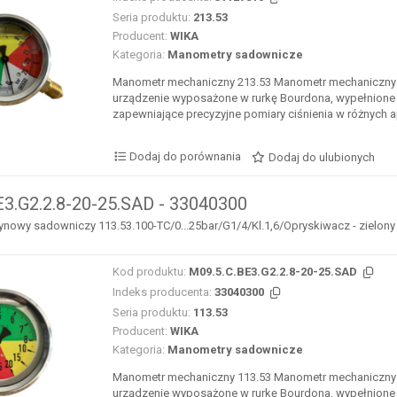
Seria produktu:
213.53
Producent:
WIKA
Kategoria:
Manometry sadownicze
Manometr mechaniczny 213.53 Manometr mechaniczny 
urządzenie wyposażone w rurkę Bourdona, wypełnione 
zapewniające precyzyjne pomiary ciśnienia w różnych ap
Dodaj do porównania
Dodaj do ulubionych
E3.G2.2.8-20-25.SAD - 33040300
nowy sadowniczy 113.53.100-TC/0...25bar/G1/4/Kl.1,6/Opryskiwacz - zielony sek
Kod produktu:
M09.5.C.BE3.G2.2.8-20-25.SAD
Indeks producenta:
33040300
Seria produktu:
113.53
Producent:
WIKA
Kategoria:
Manometry sadownicze
Manometr mechaniczny 113.53 Manometr mechaniczny 
urządzenie wyposażone w rurkę Bourdona, wypełnione 