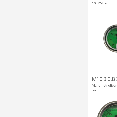
10...25 bar
M10.3.C.B
Manometr glicery
bar