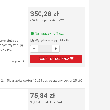
350,28 zł
430,84 zł z podatkiem VAT
Na magazynie (1 szt.)
Wysyłka w ciągu 24-48h
óre służą do
tórych występują
y czy...
DODAJ DO KOSZYKA
więcej
.15 bar; żółty sektor 15...25 bar; czerwony sektor 25...60
75,84 zł
93,28 zł z podatkiem VAT