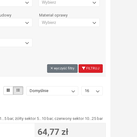
budowy
Materiał oprawy
wyczyść filtry
FILTRUJ
Domyślnie
16
5 bar; żółty sektor 5...10 bar; czerwony sektor 10...25 bar
64,77 zł