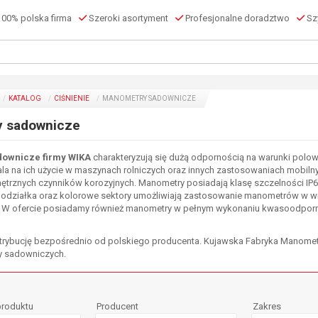
00% polska firma
Szeroki asortyment
Profesjonalne doradztwo
Szy
KATALOG
CIŚNIENIE
MANOMETRY SADOWNICZE
 sadownicze
ownicze firmy WIKA
charakteryzują się dużą odpornością na warunki pol
ala na ich użycie w maszynach rolniczych oraz innych zastosowaniach mob
ętrznych czynników korozyjnych. Manometry posiadają klasę szczelności IP65
odziałka oraz kolorowe sektory umożliwiają zastosowanie manometrów w w
. W ofercie posiadamy również manometry w pełnym wykonaniu kwasoodporn
rybucję bezpośrednio od polskiego producenta. Kujawska Fabryka Manomet
y sadowniczych.
produktu
Producent
Zakres