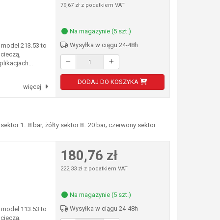
79,67 zł z podatkiem VAT
Na magazynie (5 szt.)
Wysyłka w ciągu 24-48h
model 213.53 to
cieczą,
likacjach...
DODAJ DO KOSZYKA
więcej
tor 1...8 bar; żółty sektor 8...20 bar; czerwony sektor
180,76 zł
222,33 zł z podatkiem VAT
Na magazynie (5 szt.)
Wysyłka w ciągu 24-48h
model 113.53 to
cieczą,