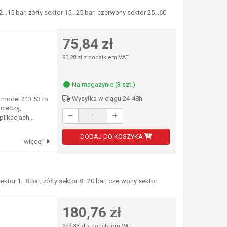
15 bar; żółty sektor 15...25 bar; czerwony sektor 25...60
75,84 zł
93,28 zł z podatkiem VAT
Na magazynie (3 szt.)
Wysyłka w ciągu 24-48h
model 213.53 to
cieczą,
likacjach...
DODAJ DO KOSZYKA
więcej
or 1...8 bar; żółty sektor 8...20 bar; czerwony sektor
180,76 zł
222,33 zł z podatkiem VAT