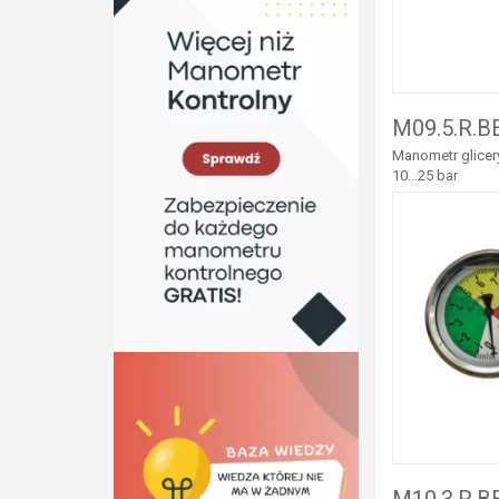
M09.5.R.B
Manometr glicery
10...25 bar