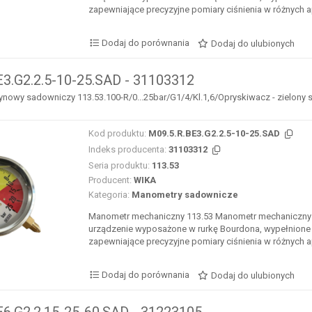
zapewniające precyzyjne pomiary ciśnienia w różnych ap
Dodaj do porównania
Dodaj do ulubionych
E3.G2.2.5-10-25.SAD - 31103312
nowy sadowniczy 113.53.100-R/0...25bar/G1/4/Kl.1,6/Opryskiwacz - zielony sekt
Kod produktu:
M09.5.R.BE3.G2.2.5-10-25.SAD
Indeks producenta:
31103312
Seria produktu:
113.53
Producent:
WIKA
Kategoria:
Manometry sadownicze
Manometr mechaniczny 113.53 Manometr mechaniczny 
urządzenie wyposażone w rurkę Bourdona, wypełnione 
zapewniające precyzyjne pomiary ciśnienia w różnych ap
Dodaj do porównania
Dodaj do ulubionych