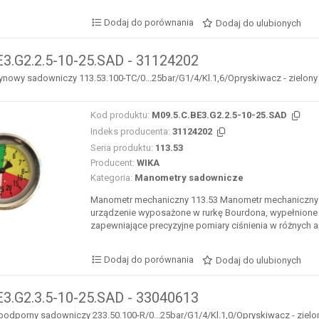
Dodaj do porównania
Dodaj do ulubionych
E3.G2.2.5-10-25.SAD - 31124202
nowy sadowniczy 113.53.100-TC/0...25bar/G1/4/Kl.1,6/Opryskiwacz - zielony sek
Kod produktu:
M09.5.C.BE3.G2.2.5-10-25.SAD
Indeks producenta:
31124202
Seria produktu:
113.53
Producent:
WIKA
Kategoria:
Manometry sadownicze
Manometr mechaniczny 113.53 Manometr mechaniczny 
urządzenie wyposażone w rurkę Bourdona, wypełnione 
zapewniające precyzyjne pomiary ciśnienia w różnych ap
Dodaj do porównania
Dodaj do ulubionych
E3.G2.3.5-10-25.SAD - 33040613
porny sadowniczy 233.50.100-R/0...25bar/G1/4/Kl.1,0/Opryskiwacz - zielony se