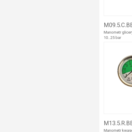
M09.5.C.B
Manometr glicery
10...25 bar
M13.5.R.B
Manometr kwasood