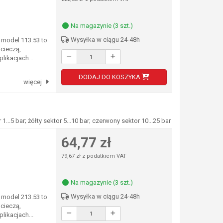
Na magazynie (3 szt.)
Wysyłka w ciągu 24-48h
model 113.53 to
cieczą,
likacjach...
DODAJ DO KOSZYKA
więcej
.5 bar; żółty sektor 5...10 bar; czerwony sektor 10...25 bar
64,77 zł
79,67 zł z podatkiem VAT
Na magazynie (3 szt.)
Wysyłka w ciągu 24-48h
model 213.53 to
cieczą,
likacjach...