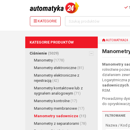
1
KATEGORIE
AUTOMATYKA24
KATEGORIE PRODUKTÓW
Manometry
Ciśnienie
(5029)
Manometry
(1778)
Manometry sad
Manometry elektroniczne
(81)
rolnictwie pozw
działaniem zewn
Manometry elektroniczne z
Logarytmiczna p
rejestracją
(42)
sadowniczych
Manometry kontaktowe lub z
RSM.
sygnałem analogowym
(71)
Prowadzimy dyst
Manometry kontrolne
(17)
do opryskiwacz
Manometry membranowe
(17)
Manometry sadownicze
(11)
FILTROWANIE
Manometry z separatorami
(78)
Nazwa / Kod 