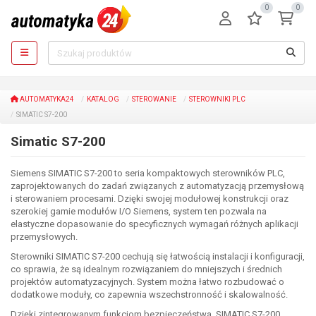
0
0
AUTOMATYKA24
KATALOG
STEROWANIE
STEROWNIKI PLC
SIMATIC S7-200
Simatic S7-200
Siemens SIMATIC S7-200 to seria kompaktowych sterowników PLC,
zaprojektowanych do zadań związanych z automatyzacją przemysłową
i sterowaniem procesami. Dzięki swojej modułowej konstrukcji oraz
szerokiej gamie modułów I/O Siemens, system ten pozwala na
elastyczne dopasowanie do specyficznych wymagań różnych aplikacji
przemysłowych.
Sterowniki SIMATIC S7-200 cechują się łatwością instalacji i konfiguracji,
co sprawia, że są idealnym rozwiązaniem do mniejszych i średnich
projektów automatyzacyjnych. System można łatwo rozbudować o
dodatkowe moduły, co zapewnia wszechstronność i skalowalność.
Dzięki zintegrowanym funkcjom bezpieczeństwa, SIMATIC S7-200