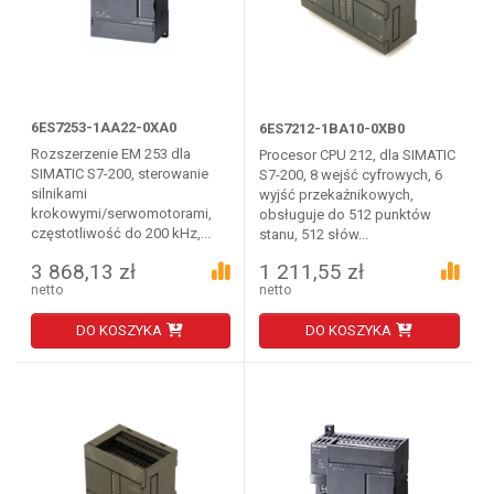
6ES7253-1AA22-0XA0
6ES7212-1BA10-0XB0
Rozszerzenie EM 253 dla
Procesor CPU 212, dla SIMATIC
SIMATIC S7-200, sterowanie
S7-200, 8 wejść cyfrowych, 6
silnikami
wyjść przekaźnikowych,
krokowymi/serwomotorami,
obsługuje do 512 punktów
częstotliwość do 200 kHz,...
stanu, 512 słów...
3 868,13 zł
1 211,55 zł
netto
netto
DO KOSZYKA
DO KOSZYKA