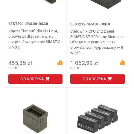
6ES7290-2BA00-0XA0
6ES7212-1BA01-0XB0
Złącze "fanout" dla CPU 214,
Sterownik CPU 212 z serii
ułatwia podłączenie wielu
SIMATIC S7-200 firmy Siemens.
urządzeń w systemie SIMATIC
Oferuje 512 instrukcji i 512
S7-200
słów danych, wyposażony w 8
wejść...
455,35 zł
1 052,99 zł
netto
netto
DO KOSZYKA
DO KOSZYKA