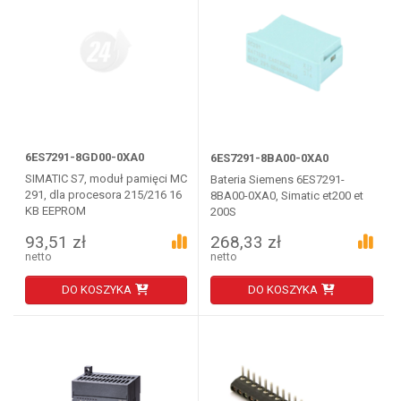
6ES7291-8GD00-0XA0
6ES7291-8BA00-0XA0
SIMATIC S7, moduł pamięci MC
Bateria Siemens 6ES7291-
291, dla procesora 215/216 16
8BA00-0XA0, Simatic et200 et
KB EEPROM
200S
93,51 zł
268,33 zł
netto
netto
DO KOSZYKA
DO KOSZYKA