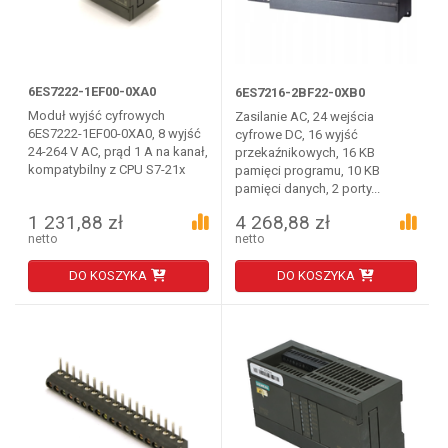
6ES7222-1EF00-0XA0
6ES7216-2BF22-0XB0
Moduł wyjść cyfrowych
Zasilanie AC, 24 wejścia
6ES7222-1EF00-0XA0, 8 wyjść
cyfrowe DC, 16 wyjść
24-264 V AC, prąd 1 A na kanał,
przekaźnikowych, 16 KB
kompatybilny z CPU S7-21x
pamięci programu, 10 KB
pamięci danych, 2 porty...
1 231,88 zł
4 268,88 zł
netto
netto
DO KOSZYKA
DO KOSZYKA