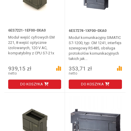
6ES7221-1EF00-0XA0
6ES7274-1XF00-0XA0
Moduł wejść cyfrowych EM
Moduł komunikacyjny SIMATIC
221, 8 wejść optycznie
S7-1200, typ: CM 1241, interfejs
izolowanych, 120 V AC,
szeregowy RS485, obsługa
kompatybilny z CPU S7-21x
protokołów komunikacyjnych
takich jak...
939,15 zł
353,71 zł
netto
netto
DO KOSZYKA
DO KOSZYKA