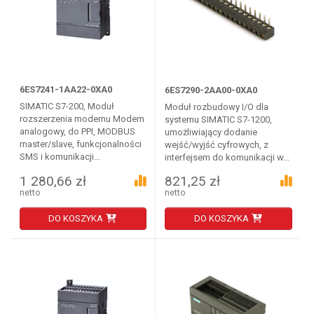
6ES7241-1AA22-0XA0
6ES7290-2AA00-0XA0
SIMATIC S7-200, Moduł
Moduł rozbudowy I/O dla
rozszerzenia modemu Modem
systemu SIMATIC S7-1200,
analogowy, do PPI, MODBUS
umożliwiający dodanie
master/slave, funkcjonalności
wejść/wyjść cyfrowych, z
SMS i komunikacji...
interfejsem do komunikacji w...
1 280,66 zł
821,25 zł
netto
netto
DO KOSZYKA
DO KOSZYKA