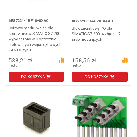
6ES7221-1BF10-0XA0
6ES7292-1AD20-0AA0
Cyfrowy moduł wejść dla
Blok zaciskowy I/O dla
sterowników SIMATIC S7-200,
SIMATIC S7-200, 4 złącza, 7
wyposażony w 8 optycznie
śrub mocujących
izolowanych wejść cyfrowych
24 V DC typu...
538,21 zł
158,56 zł
netto
netto
DO KOSZYKA
DO KOSZYKA