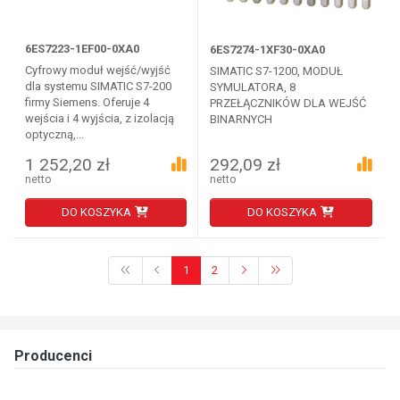
6ES7223-1EF00-0XA0
6ES7274-1XF30-0XA0
Cyfrowy moduł wejść/wyjść
SIMATIC S7-1200, MODUŁ
dla systemu SIMATIC S7-200
SYMULATORA, 8
firmy Siemens. Oferuje 4
PRZEŁĄCZNIKÓW DLA WEJŚĆ
wejścia i 4 wyjścia, z izolacją
BINARNYCH
optyczną,...
1 252,20 zł
292,09 zł
netto
netto
DO KOSZYKA
DO KOSZYKA
1
2
Producenci