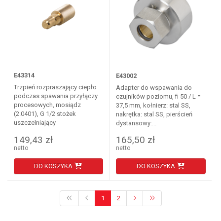
E43314
E43002
Trzpień rozpraszający ciepło
Adapter do wspawania do
podczas spawania przyłączy
czujników poziomu, fi 50 / L =
procesowych, mosiądz
37,5 mm, kołnierz: stal SS,
(2.0401), G 1/2 stożek
nakrętka: stal SS, pierścień
uszczelniający
dystansowy:...
149,43 zł
165,50 zł
netto
netto
DO KOSZYKA
DO KOSZYKA
1
2