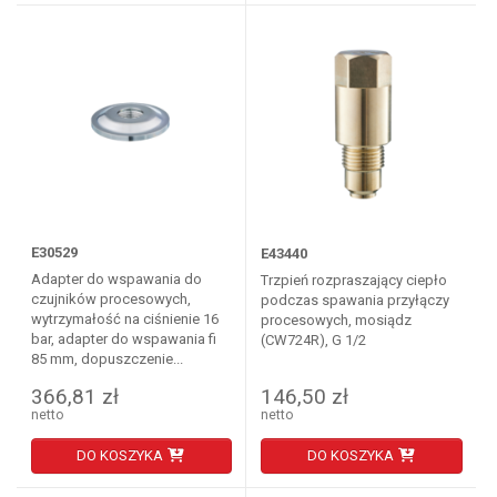
E30529
E43440
Adapter do wspawania do
Trzpień rozpraszający ciepło
czujników procesowych,
podczas spawania przyłączy
wytrzymałość na ciśnienie 16
procesowych, mosiądz
bar, adapter do wspawania fi
(CW724R), G 1/2
85 mm, dopuszczenie...
366,81 zł
146,50 zł
netto
netto
DO KOSZYKA
DO KOSZYKA