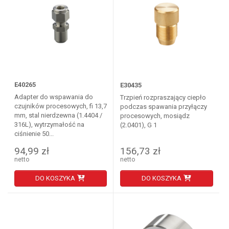
E40265
E30435
Adapter do wspawania do
Trzpień rozpraszający ciepło
czujników procesowych, fi 13,7
podczas spawania przyłączy
mm, stal nierdzewna (1.4404 /
procesowych, mosiądz
316L), wytrzymałość na
(2.0401), G 1
ciśnienie 50...
94,99 zł
156,73 zł
netto
netto
DO KOSZYKA
DO KOSZYKA