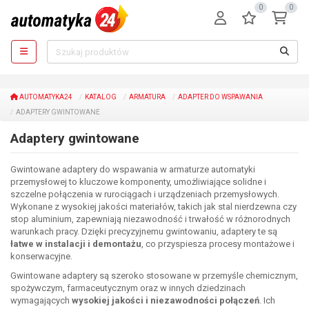
0
0
AUTOMATYKA24
KATALOG
ARMATURA
ADAPTER DO WSPAWANIA
ADAPTERY GWINTOWANE
Adaptery gwintowane
Gwintowane adaptery do wspawania w armaturze automatyki
przemysłowej to kluczowe komponenty, umożliwiające solidne i
szczelne połączenia w rurociągach i urządzeniach przemysłowych.
Wykonane z wysokiej jakości materiałów, takich jak stal nierdzewna czy
stop aluminium, zapewniają niezawodność i trwałość w różnorodnych
warunkach pracy. Dzięki precyzyjnemu gwintowaniu, adaptery te są
łatwe w instalacji i demontażu
, co przyspiesza procesy montażowe i
konserwacyjne.
Gwintowane adaptery są szeroko stosowane w przemyśle chemicznym,
spożywczym, farmaceutycznym oraz w innych dziedzinach
wymagających
wysokiej jakości i niezawodności połączeń
. Ich