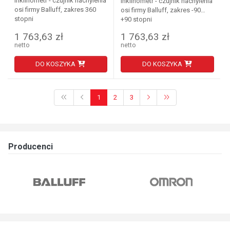
Inklinometr - czujnik nachylenia
Inklinometr - czujnik nachylenia
osi firmy Balluff, zakres 360
osi firmy Balluff, zakres -90…
stopni
+90 stopni
1 763,63 zł
1 763,63 zł
netto
netto
DO KOSZYKA
DO KOSZYKA
1
2
3
Producenci