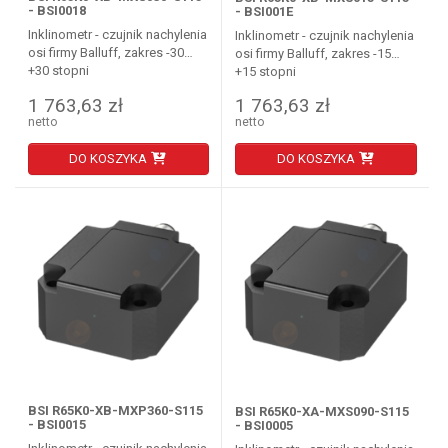
- BSI0018
- BSI001E
Inklinometr - czujnik nachylenia
Inklinometr - czujnik nachylenia
osi firmy Balluff, zakres -30…
osi firmy Balluff, zakres -15…
+30 stopni
+15 stopni
1 763,63 zł
1 763,63 zł
netto
netto
DO KOSZYKA
DO KOSZYKA
BSI R65K0-XB-MXP360-S115
BSI R65K0-XA-MXS090-S115
- BSI0015
- BSI0005