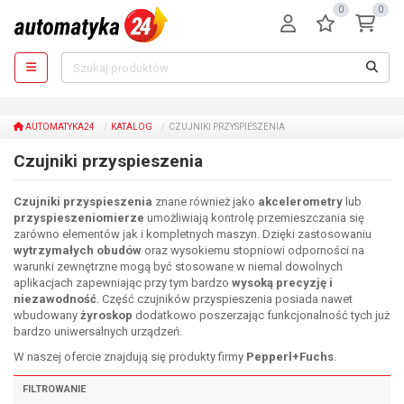
0
0
AUTOMATYKA24
KATALOG
CZUJNIKI PRZYSPIESZENIA
Czujniki przyspieszenia
Czujniki przyspieszenia
znane również jako
akcelerometry
lub
przyspieszeniomierze
umożliwiają kontrolę przemieszczania się
zarówno elementów jak i kompletnych maszyn. Dzięki zastosowaniu
wytrzymałych obudów
oraz wysokiemu stopniowi odporności na
warunki zewnętrzne mogą być stosowane w niemal dowolnych
aplikacjach zapewniając przy tym bardzo
wysoką precyzję i
niezawodność
. Część czujników przyspieszenia posiada nawet
wbudowany
żyroskop
dodatkowo poszerzając funkcjonalność tych już
bardzo uniwersalnych urządzeń.
W naszej ofercie znajdują się produkty firmy
Pepperl+Fuchs
.
FILTROWANIE