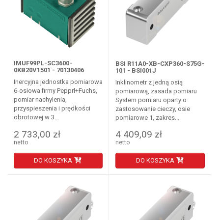
IMUF99PL-SC3600-
BSI R11A0-XB-CXP360-S75G-
0KB20V1501 - 70130406
101 - BSI001J
Inercyjna jednostka pomiarowa
Inklinometr z jedną osią
6-osiowa firmy Pepprl+Fuchs,
pomiarową, zasada pomiaru
pomiar nachylenia,
System pomiaru oparty o
przyspieszenia i prędkości
zastosowanie cieczy, osie
obrotowej w 3...
pomiarowe 1, zakres...
2 733,00 zł
4 409,09 zł
netto
netto
DO KOSZYKA
DO KOSZYKA