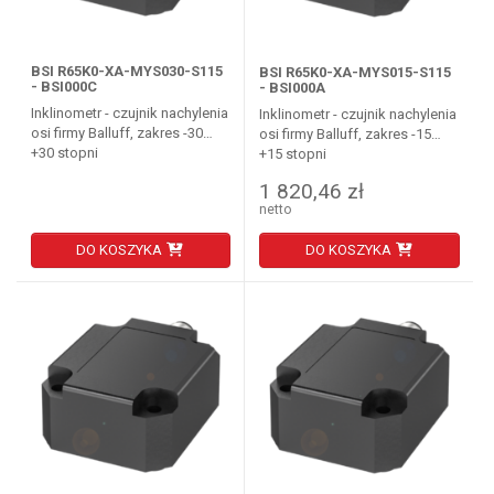
BSI R65K0-XA-MYS030-S115
BSI R65K0-XA-MYS015-S115
- BSI000C
- BSI000A
Inklinometr - czujnik nachylenia
Inklinometr - czujnik nachylenia
osi firmy Balluff, zakres -30…
osi firmy Balluff, zakres -15…
+30 stopni
+15 stopni
1 820,46 zł
netto
DO KOSZYKA
DO KOSZYKA