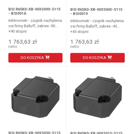
BSI R65K0-XB-MXS090-S115
BSI R65K0-XB-MXS045-S115
- BSI001A
- BSI0019
Inklinometr - czujnik nachylenia
Inklinometr - czujnik nachylenia
osi firmy Balluff, zakres -90…
osi firmy Balluff, zakres -45…
+90 stopni
+45 stopni
1 763,63 zł
1 763,63 zł
netto
netto
DO KOSZYKA
DO KOSZYKA
BSI R65K0-XB-MXS030-S115
BSI R65K0-XB-MXS015-S115