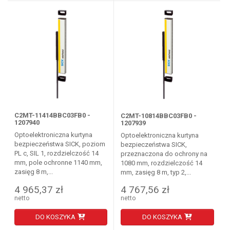
C2MT-11414BBC03FB0 -
C2MT-10814BBC03FB0 -
1207940
1207939
Optoelektroniczna kurtyna
Optoelektroniczna kurtyna
bezpieczeństwa SICK, poziom
bezpieczeństwa SICK,
PL c, SIL 1, rozdzielczość 14
przeznaczona do ochrony na
mm, pole ochronne 1140 mm,
1080 mm, rozdzielczość 14
zasięg 8 m,...
mm, zasięg 8 m, typ 2,...
4 965,37 zł
4 767,56 zł
netto
netto
DO KOSZYKA
DO KOSZYKA