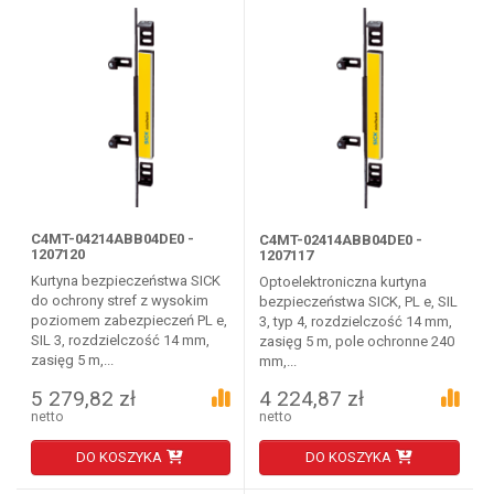
C4MT-04214ABB04DE0 -
C4MT-02414ABB04DE0 -
1207120
1207117
Kurtyna bezpieczeństwa SICK
Optoelektroniczna kurtyna
do ochrony stref z wysokim
bezpieczeństwa SICK, PL e, SIL
poziomem zabezpieczeń PL e,
3, typ 4, rozdzielczość 14 mm,
SIL 3, rozdzielczość 14 mm,
zasięg 5 m, pole ochronne 240
zasięg 5 m,...
mm,...
5 279,82 zł
4 224,87 zł
netto
netto
DO KOSZYKA
DO KOSZYKA