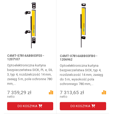
C4MT-07814ABB03FE0 -
C4MT-07814ABB03FB0 -
1207107
1206962
Optoelektroniczna kurtyna
Optoelektroniczna kurtyna
bezpieczeństwa SICK, PL e, SIL
bezpieczeństwa SICK, typ 4,
3, typ 4, rozdzielczość 14 mm,
rozdzielczość 14 mm, zasięg
zasięg 5 m, pole ochronne 780
do 5 m, wysokość pola
mm,...
ochronnego 780 mm,...
7 359,29 zł
7 313,65 zł
netto
netto
DO KOSZYKA
DO KOSZYKA