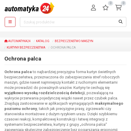
0
0
AUTOMATYKA24
KATALOG
BEZPIECZEŃSTWO MASZYN
KURTYNY BEZPIECZEŃSTWA
OCHRONA PALCA
Ochrona palca
Ochrona palca
to najbardziej precyzyjna forma kurtyn świetlnych
bezpieczeństwa, przeznaczona do zabezpieczania stref roboczych
maszyn, gdzie nawet najmniejszy kontakt z ruchomymi elementami
może prowadzić do poważnych urazów. Kurtyny te cechują się
wyjątkowo wysoką rozdzielczością detekcji
, pozwalającą na
wykrycie przerwania pojedynczej wiązki nawet przez czubek palca.
Znajdują zastosowanie w aplikacjach wymagających
maksymalnego
poziomu ochrony
, takich jak precyzyjne prasy, zgrzewarki czy
stanowiska montażowe z dużym ryzykiem urazu. Dzięki szybkiemu
czasowi reakcji, kompaktowej konstrukcji i łatwej integracji z
systemami bezpieczeństwa, kurtyny z grupy „ochrona palca”
zapewniają skuteczne zabezpieczenie bez pogarszania ergonomii