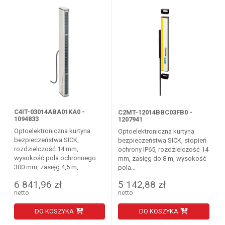
C4IT-03014ABA01KA0 -
C2MT-12014BBC03FB0 -
1094833
1207941
Optoelektroniczna kurtyna
Optoelektroniczna kurtyna
bezpieczeństwa SICK,
bezpieczeństwa SICK, stopień
rozdzielczość 14 mm,
ochrony IP65, rozdzielczość 14
wysokość pola ochronnego
mm, zasięg do 8 m, wysokość
300 mm, zasięg 4,5 m,...
pola...
6 841,96 zł
5 142,88 zł
netto
netto
DO KOSZYKA
DO KOSZYKA