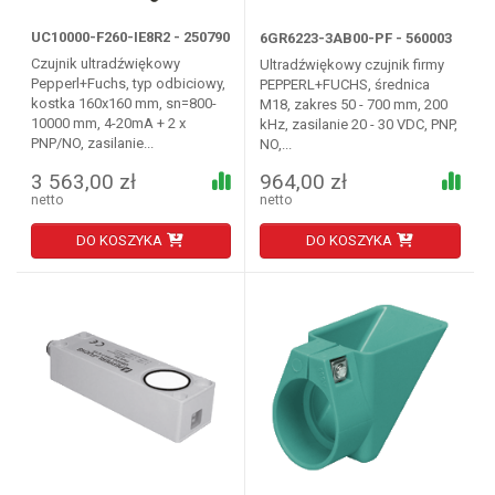
UC10000-F260-IE8R2 - 250790
6GR6223-3AB00-PF - 560003
Czujnik ultradźwiękowy
Ultradźwiękowy czujnik firmy
Pepperl+Fuchs, typ odbiciowy,
PEPPERL+FUCHS, średnica
kostka 160x160 mm, sn=800-
M18, zakres 50 - 700 mm, 200
10000 mm, 4-20mA + 2 x
kHz, zasilanie 20 - 30 VDC, PNP,
PNP/NO, zasilanie...
NO,...
3 563,00 zł
964,00 zł
netto
netto
DO KOSZYKA
DO KOSZYKA