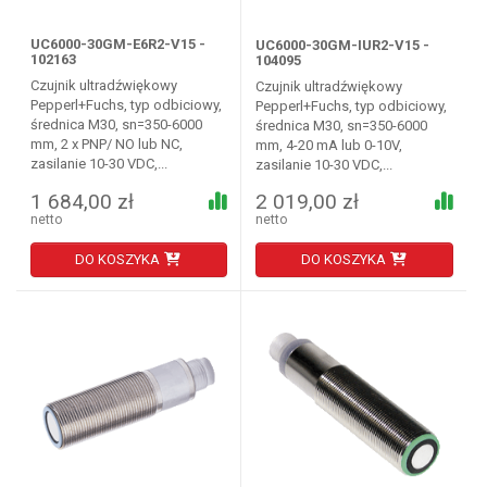
UC6000-30GM-E6R2-V15 -
UC6000-30GM-IUR2-V15 -
102163
104095
Czujnik ultradźwiękowy
Czujnik ultradźwiękowy
Pepperl+Fuchs, typ odbiciowy,
Pepperl+Fuchs, typ odbiciowy,
średnica M30, sn=350-6000
średnica M30, sn=350-6000
mm, 2 x PNP/ NO lub NC,
mm, 4-20 mA lub 0-10V,
zasilanie 10-30 VDC,...
zasilanie 10-30 VDC,...
1 684,00 zł
2 019,00 zł
netto
netto
DO KOSZYKA
DO KOSZYKA