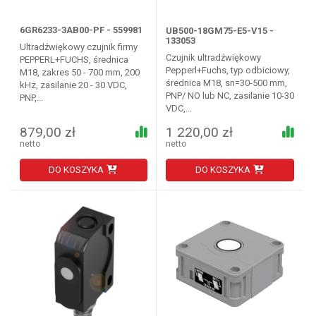
6GR6233-3AB00-PF - 559981
UB500-18GM75-E5-V15 -
133053
Ultradźwiękowy czujnik firmy
Czujnik ultradźwiękowy
PEPPERL+FUCHS, średnica
Pepperl+Fuchs, typ odbiciowy,
M18, zakres 50 - 700 mm, 200
średnica M18, sn=30-500 mm,
kHz, zasilanie 20 - 30 VDC,
PNP/ NO lub NC, zasilanie 10-30
PNP,...
VDC,...
879,00 zł
1 220,00 zł
netto
netto
DO KOSZYKA
DO KOSZYKA