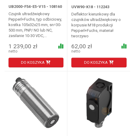
UB2000-F54-E5-V15 - 108160
UVW90-K18 - 112243
Czujnik ultradźwiękowy
Deflektor kierunkowy dla
Pepperl+Fuchs, typ odbiciowy,
czujników ultradźwiękowy o
kostka 105x32x25 mm, sn=30-
korpusie M18 produkcji
500 mm, PNP/ NO lub NC,
Pepperl+Fuchs, materiał
zasilanie 10-30 VDC,...
tworzywo
1 239,00 zł
62,00 zł
netto
netto
DO KOSZYKA
DO KOSZYKA