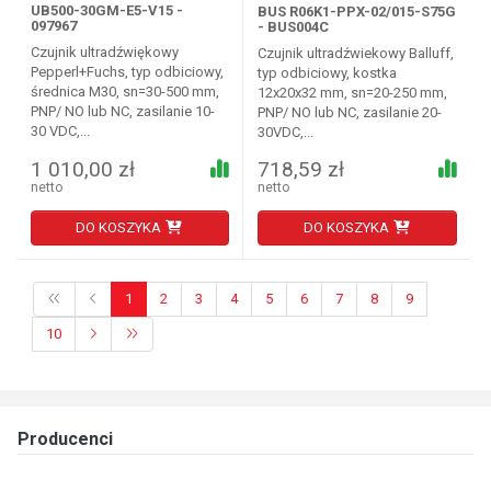
UB500-30GM-E5-V15 -
BUS R06K1-PPX-02/015-S75G
097967
- BUS004C
Czujnik ultradźwiękowy
Czujnik ultradźwiekowy Balluff,
Pepperl+Fuchs, typ odbiciowy,
typ odbiciowy, kostka
średnica M30, sn=30-500 mm,
12x20x32 mm, sn=20-250 mm,
PNP/ NO lub NC, zasilanie 10-
PNP/ NO lub NC, zasilanie 20-
30 VDC,...
30VDC,...
1 010,00 zł
718,59 zł
netto
netto
DO KOSZYKA
DO KOSZYKA
1
2
3
4
5
6
7
8
9
10
Producenci