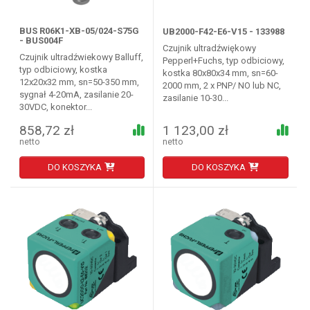
BUS R06K1-XB-05/024-S75G
UB2000-F42-E6-V15 - 133988
- BUS004F
Czujnik ultradźwiękowy
Czujnik ultradźwiekowy Balluff,
Pepperl+Fuchs, typ odbiciowy,
typ odbiciowy, kostka
kostka 80x80x34 mm, sn=60-
12x20x32 mm, sn=50-350 mm,
2000 mm, 2 x PNP/ NO lub NC,
sygnał 4-20mA, zasilanie 20-
zasilanie 10-30...
30VDC, konektor...
858,72 zł
1 123,00 zł
netto
netto
DO KOSZYKA
DO KOSZYKA