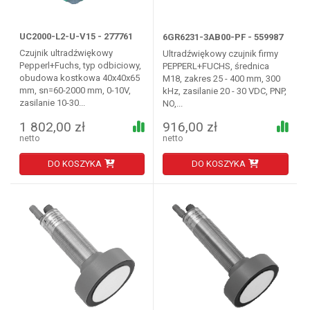
UC2000-L2-U-V15 - 277761
6GR6231-3AB00-PF - 559987
Czujnik ultradźwiękowy
Ultradźwiękowy czujnik firmy
Pepperl+Fuchs, typ odbiciowy,
PEPPERL+FUCHS, średnica
obudowa kostkowa 40x40x65
M18, zakres 25 - 400 mm, 300
mm, sn=60-2000 mm, 0-10V,
kHz, zasilanie 20 - 30 VDC, PNP,
zasilanie 10-30...
NO,...
1 802,00 zł
916,00 zł
netto
netto
DO KOSZYKA
DO KOSZYKA