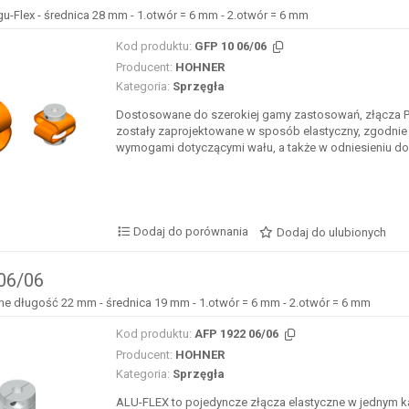
u-Flex - średnica 28 mm - 1.otwór = 6 mm - 2.otwór = 6 mm
Kod produktu:
GFP 10 06/06
Producent:
HOHNER
Kategoria:
Sprzęgła
Dostosowane do szerokiej gamy zastosowań, złącza
zostały zaprojektowane w sposób elastyczny, zgodnie 
wymogami dotyczącymi wału, a także w odniesieniu do 
Dodaj do porównania
Dodaj do ulubionych
06/06
lne długość 22 mm - średnica 19 mm - 1.otwór = 6 mm - 2.otwór = 6 mm
Kod produktu:
AFP 1922 06/06
Producent:
HOHNER
Kategoria:
Sprzęgła
ALU-FLEX to pojedyncze złącza elastyczne w jednym k