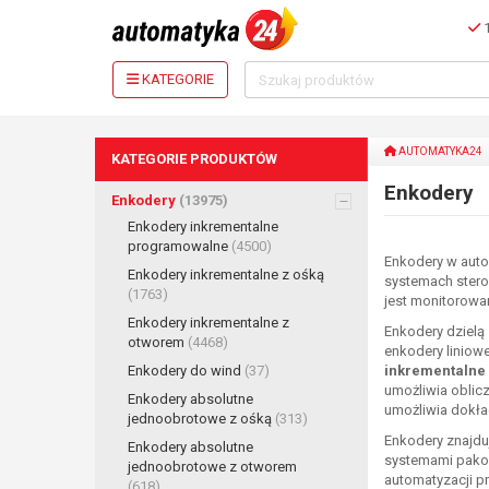
1
KATEGORIE
AUTOMATYKA24
KATEGORIE PRODUKTÓW
Enkodery
Enkodery
(13975)
Enkodery inkrementalne
programowalne
(4500)
Enkodery w auto
Enkodery inkrementalne z ośką
systemach stero
(1763)
jest monitorowa
Enkodery inkrementalne z
Enkodery dzielą
otworem
(4468)
enkodery liniowe
Enkodery do wind
(37)
inkrementalne 
umożliwia oblicz
Enkodery absolutne
umożliwia dokła
jednoobrotowe z ośką
(313)
Enkodery znajdu
Enkodery absolutne
systemami pakow
jednoobrotowe z otworem
automatyzacji p
(618)