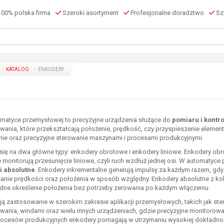
00% polska firma
Szeroki asortyment
Profesjonalne doradztwo
Szy
KATALOG
ENKODERY
matyce przemysłowej to precyzyjne urządzenia służące do
pomiaru i kontr
wania, które przekształcają położenie, prędkość, czy przyspieszenie elemen
nie oraz precyzyjne sterowanie maszynami i procesami produkcyjnymi.
 się na dwa główne typy: enkodery obrotowe i enkodery liniowe. Enkodery obr
 monitorują przesunięcie liniowe, czyli ruch wzdłuż jednej osi. W automatyce
i absolutne
. Enkodery inkrementalne generują impulsy za każdym razem, gdy
anie prędkości oraz położenia w sposób względny. Enkodery absolutne z kolei
dne określenie położenia bez potrzeby zerowania po każdym włączeniu.
ją zastosowanie w szerokim zakresie aplikacji przemysłowych, takich jak st
ania, windami oraz wielu innych urządzeniach, gdzie precyzyjne monitorowa
rocesów produkcyjnych enkodery pomagają w utrzymaniu wysokiej dokładności 