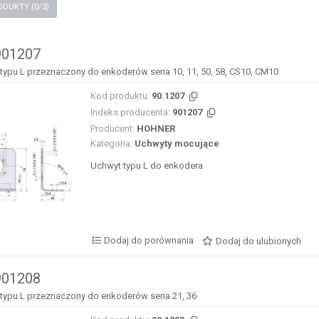
PORÓWNAJ PRODUKTY (
0
/3)
901207
typu L przeznaczony do enkoderów seria 10, 11, 50, 58, CS10, CM10
Kod produktu:
90.1207
Indeks producenta:
901207
Producent:
HOHNER
Kategoria:
Uchwyty mocujące
Uchwyt typu L do enkodera
Dodaj do porównania
Dodaj do ulubionych
901208
typu L przeznaczony do enkoderów seria 21, 36