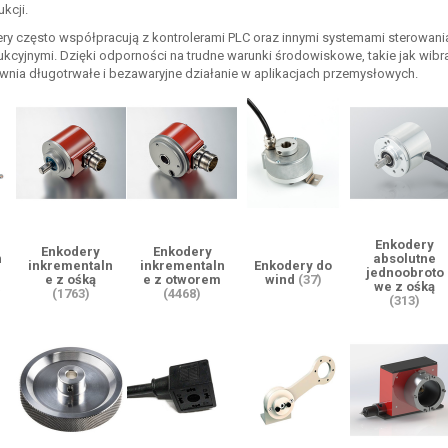
kcji.
ry często współpracują z kontrolerami PLC oraz innymi systemami sterowan
kcyjnymi. Dzięki odporności na trudne warunki środowiskowe, takie jak wibra
ewnia długotrwałe i bezawaryjne działanie w aplikacjach przemysłowych.
Enkodery
Enkodery
Enkodery
n
absolutne
inkrementaln
inkrementaln
Enkodery do
jednoobroto
e z ośką
e z otworem
wind
(37)
a
we z ośką
(1763)
(4468)
(313)