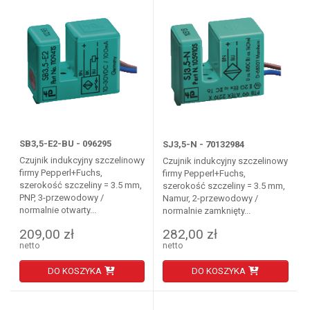
SB3,5-E2-BU - 096295
SJ3,5-N - 70132984
Czujnik indukcyjny szczelinowy
Czujnik indukcyjny szczelinowy
firmy Pepperl+Fuchs,
firmy Pepperl+Fuchs,
szerokość szczeliny = 3.5 mm,
szerokość szczeliny = 3.5 mm,
PNP, 3-przewodowy /
Namur, 2-przewodowy /
normalnie otwarty...
normalnie zamknięty...
209,00 zł
282,00 zł
netto
netto
DO KOSZYKA
DO KOSZYKA