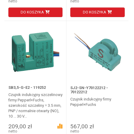
netto
netto
DO KOSZYKA
DO KOSZYKA
SB3,5-G-E2 - 119252
SJ2-SN-Y70122212 -
70122212
Czujnik indukcyjny szczelinowy
Czujnik indukcyjny firmy
firmy Pepperl+Fuchs,
Pepperl+Fuchs
szerokość szczeliny = 3.5 mm,
PNP / normalnie otwarty (NO),
10 ... 30 V...
209,00 zł
567,00 zł
netto
netto