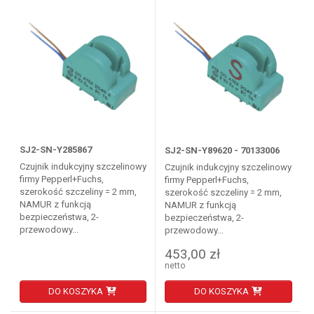
SJ2-SN-Y285867
SJ2-SN-Y89620 - 70133006
Czujnik indukcyjny szczelinowy
Czujnik indukcyjny szczelinowy
firmy Pepperl+Fuchs,
firmy Pepperl+Fuchs,
szerokość szczeliny = 2 mm,
szerokość szczeliny = 2 mm,
NAMUR z funkcją
NAMUR z funkcją
bezpieczeństwa, 2-
bezpieczeństwa, 2-
przewodowy...
przewodowy...
453,00 zł
netto
DO KOSZYKA
DO KOSZYKA