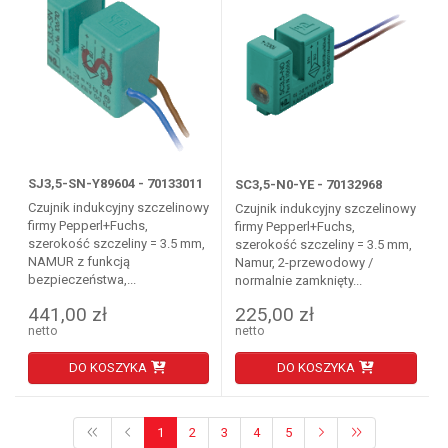
SJ3,5-SN-Y89604 - 70133011
SC3,5-N0-YE - 70132968
Czujnik indukcyjny szczelinowy
Czujnik indukcyjny szczelinowy
firmy Pepperl+Fuchs,
firmy Pepperl+Fuchs,
szerokość szczeliny = 3.5 mm,
szerokość szczeliny = 3.5 mm,
NAMUR z funkcją
Namur, 2-przewodowy /
bezpieczeństwa,...
normalnie zamknięty...
441,00 zł
225,00 zł
netto
netto
DO KOSZYKA
DO KOSZYKA
1
2
3
4
5