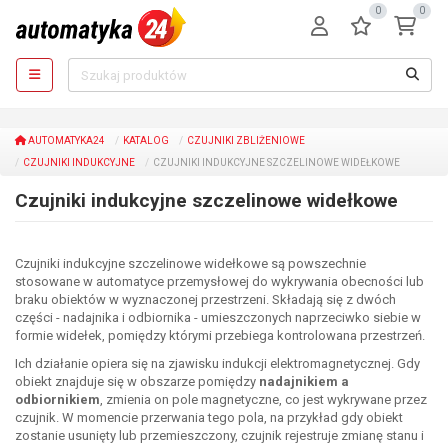
0
0
AUTOMATYKA24
KATALOG
CZUJNIKI ZBLIŻENIOWE
CZUJNIKI INDUKCYJNE
CZUJNIKI INDUKCYJNE SZCZELINOWE WIDEŁKOWE
Czujniki indukcyjne szczelinowe widełkowe
Czujniki indukcyjne szczelinowe widełkowe są powszechnie
stosowane w automatyce przemysłowej do wykrywania obecności lub
braku obiektów w wyznaczonej przestrzeni. Składają się z dwóch
części - nadajnika i odbiornika - umieszczonych naprzeciwko siebie w
formie widełek, pomiędzy którymi przebiega kontrolowana przestrzeń.
Ich działanie opiera się na zjawisku indukcji elektromagnetycznej. Gdy
obiekt znajduje się w obszarze pomiędzy
nadajnikiem a
odbiornikiem
, zmienia on pole magnetyczne, co jest wykrywane przez
czujnik. W momencie przerwania tego pola, na przykład gdy obiekt
zostanie usunięty lub przemieszczony, czujnik rejestruje zmianę stanu i