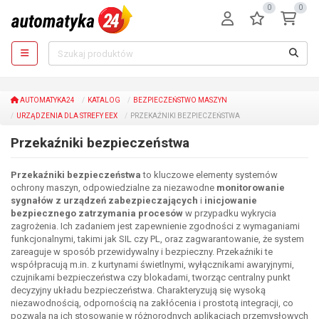
0
0
AUTOMATYKA24
KATALOG
BEZPIECZEŃSTWO MASZYN
URZĄDZENIA DLA STREFY EEX
PRZEKAŹNIKI BEZPIECZEŃSTWA
Przekaźniki bezpieczeństwa
Przekaźniki bezpieczeństwa
to kluczowe elementy systemów
ochrony maszyn, odpowiedzialne za niezawodne
monitorowanie
sygnałów z urządzeń zabezpieczających
i
inicjowanie
bezpiecznego zatrzymania procesów
w przypadku wykrycia
zagrożenia. Ich zadaniem jest zapewnienie zgodności z wymaganiami
funkcjonalnymi, takimi jak SIL czy PL, oraz zagwarantowanie, że system
zareaguje w sposób przewidywalny i bezpieczny. Przekaźniki te
współpracują m.in. z kurtynami świetlnymi, wyłącznikami awaryjnymi,
czujnikami bezpieczeństwa czy blokadami, tworząc centralny punkt
decyzyjny układu bezpieczeństwa. Charakteryzują się wysoką
niezawodnością, odpornością na zakłócenia i prostotą integracji, co
pozwala na ich stosowanie w różnorodnych aplikacjach przemysłowych