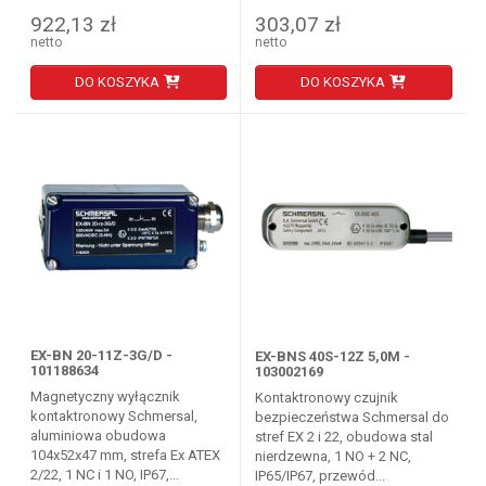
922,13 zł
303,07 zł
netto
netto
DO KOSZYKA
DO KOSZYKA
EX-BN 20-11Z-3G/D -
EX-BNS 40S-12Z 5,0M -
101188634
103002169
Magnetyczny wyłącznik
Kontaktronowy czujnik
kontaktronowy Schmersal,
bezpieczeństwa Schmersal do
aluminiowa obudowa
stref EX 2 i 22, obudowa stal
104x52x47 mm, strefa Ex ATEX
nierdzewna, 1 NO + 2 NC,
2/22, 1 NC i 1 NO, IP67,...
IP65/IP67, przewód...