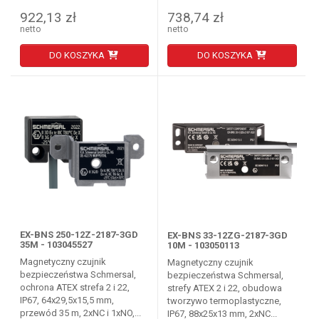
922,13 zł
738,74 zł
netto
netto
DO KOSZYKA
DO KOSZYKA
EX-BNS 250-12Z-2187-3GD
EX-BNS 33-12ZG-2187-3GD
35M - 103045527
10M - 103050113
Magnetyczny czujnik
Magnetyczny czujnik
bezpieczeństwa Schmersal,
bezpieczeństwa Schmersal,
ochrona ATEX strefa 2 i 22,
strefy ATEX 2 i 22, obudowa
IP67, 64x29,5x15,5 mm,
tworzywo termoplastyczne,
przewód 35 m, 2xNC i 1xNO,...
IP67, 88x25x13 mm, 2xNC...