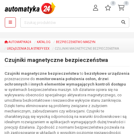
0
0
AUTOMATYKA24
KATALOG
BEZPIECZEŃSTWO MASZYN
URZĄDZENIA DLA STREFY EEX
CZUJNIKI MAGNETYCZNE BEZPIECZEŃSTWA
Czujniki magnetyczne bezpieczeństwa
Czujniki magnetyczne bezpieczeństwa
to
bezstykowe urządzenia
przeznaczone do
monitorowania położenia osłon, drzwi
ochronnych i innych elementów wymagających kontroli dostępu
w systemach bezpieczeństwa maszyn. Ich działanie opiera się na
wykrywaniu obecności specjalnego aktywatora magnetycznego, co
umożliwia bezkontaktowe i niezawodne wykrycie stanu zamknięcia.
Dzięki temu eliminowane są problemy związane z zużyciem
mechanicznym, zabrudzeniami czy wibracjami. Czujniki te
charakteryzują się wysoką odpornością na warunki środowiskowe i są
idealnym rozwiązaniem w aplikacjach wymagających dużej trwałości i
precyzji działania. Zgodność z normami bezpieczeństwa pozwala na
ich zastosowanie w układach o wysokim poziomie niezawodności,