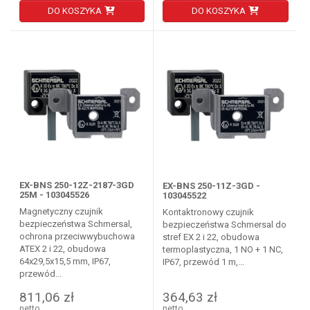
DO KOSZYKA
DO KOSZYKA
EX-BNS 250-12Z-2187-3GD
EX-BNS 250-11Z-3GD -
25M - 103045526
103045522
Magnetyczny czujnik
Kontaktronowy czujnik
bezpieczeństwa Schmersal,
bezpieczeństwa Schmersal do
ochrona przeciwwybuchowa
stref EX 2 i 22, obudowa
ATEX 2 i 22, obudowa
termoplastyczna, 1 NO + 1 NC,
64x29,5x15,5 mm, IP67,
IP67, przewód 1 m,...
przewód...
811,06 zł
364,63 zł
netto
netto