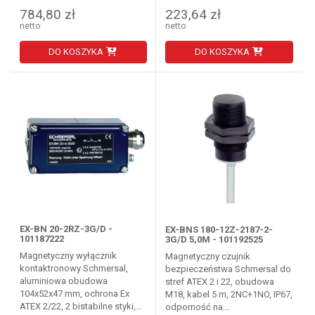
784,80 zł
223,64 zł
netto
netto
DO KOSZYKA
DO KOSZYKA
EX-BN 20-2RZ-3G/D -
EX-BNS 180-12Z-2187-2-
101187222
3G/D 5,0M - 101192525
Magnetyczny wyłącznik
Magnetyczny czujnik
kontaktronowy Schmersal,
bezpieczeństwa Schmersal do
aluminiowa obudowa
stref ATEX 2 i 22, obudowa
104x52x47 mm, ochrona Ex
M18, kabel 5 m, 2NC+1NO, IP67,
ATEX 2/22, 2 bistabilne styki,...
odporność na...