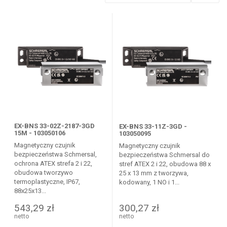
EX-BNS 33-02Z-2187-3GD
EX-BNS 33-11Z-3GD -
15M - 103050106
103050095
Magnetyczny czujnik
Magnetyczny czujnik
bezpieczeństwa Schmersal,
bezpieczeństwa Schmersal do
ochrona ATEX strefa 2 i 22,
stref ATEX 2 i 22, obudowa 88 x
obudowa tworzywo
25 x 13 mm z tworzywa,
termoplastyczne, IP67,
kodowany, 1 NO i 1...
88x25x13...
543,29 zł
300,27 zł
netto
netto