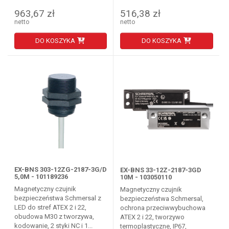
963,67 zł
516,38 zł
netto
netto
DO KOSZYKA
DO KOSZYKA
EX-BNS 303-12ZG-2187-3G/D
EX-BNS 33-12Z-2187-3GD
5,0M - 101189236
10M - 103050110
Magnetyczny czujnik
Magnetyczny czujnik
bezpieczeństwa Schmersal z
bezpieczeństwa Schmersal,
LED do stref ATEX 2 i 22,
ochrona przeciwwybuchowa
obudowa M30 z tworzywa,
ATEX 2 i 22, tworzywo
kodowanie, 2 styki NC i 1...
termoplastyczne, IP67,