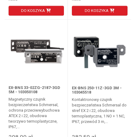
DO KOSZYKA
DO KOSZYKA
EX-BNS 33-02ZG-2187-3GD
EX-BNS 250-11Z-3GD 3M -
5M - 103050108
103045518
Magnetyczny czujnik
Kontaktronowy czujnik
bezpieczeństwa Schmersal,
bezpieczeństwa Schmersal do
ochrona przeciwwybuchowa
stref EX 2 i 22, obudowa
ATEX 2 i 22, obudowa
termoplastyczna, 1 NO + 1 NC,
tworzywo termoplastyczne,
IP67, przewód 3 m,...
IP67,...