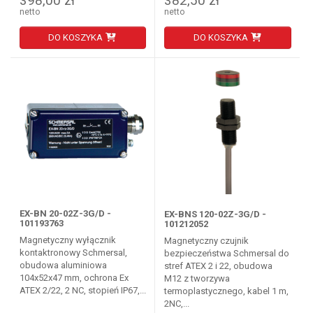
398,00 zł
382,50 zł
netto
netto
DO KOSZYKA
DO KOSZYKA
EX-BN 20-02Z-3G/D -
EX-BNS 120-02Z-3G/D -
101193763
101212052
Magnetyczny wyłącznik
Magnetyczny czujnik
kontaktronowy Schmersal,
bezpieczeństwa Schmersal do
obudowa aluminiowa
stref ATEX 2 i 22, obudowa
104x52x47 mm, ochrona Ex
M12 z tworzywa
ATEX 2/22, 2 NC, stopień IP67,...
termoplastycznego, kabel 1 m,
2NC,...