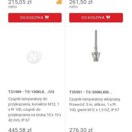
215,05 zł
261,50 zł
netto
netto
DO KOSZYKA
DO KOSZYKA
TS1989 - TS-100KLK.../US
TS5951 - TS-500KLKM...
Czujnik temperatury do
Czujnik temperatury wkręcany,
przykręcenia, konektor M12, 1
Przewód: 5 m, silikon, 1 x Pt
x Pt 100, czujnik do
100, gwint M12 x 1,5 GZ, IP 67
przykręcenia na śrubę 10 x 10 x
42 mm, IP 67
445,58 zł
276,30 zł