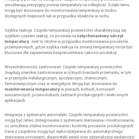
umożliwiają precyzyjny pomiar temperatury na odległość. Dzięki temu
mogą być stosowane do monitorowania temperatury w trudno
dostępnych miejscach lub w przypadku obiektów w ruchu.
Szybka reakcja: Czujniki temperatury powierzchni charakteryzują się
szybkim czasem reakcji, co pozwala na
natychmiastowy odczyt
temperatury
. Jest to istotne w przypadku monitorowania procesów
przemysłowych, gdzie szybka reakcja na zmiany temperatury może być
kluczowa dla zapewnienia bezpieczeństwa i jakości produkcji.
Wszechstronność zastosowań: Czujniki temperatury powierzchni
znajdują szerokie zastosowanie w różnych branżach przemysłu, w tym
w przemyśle metalurgicznym, spożywczym, chemicznym,
farmaceutycznym oraz w energetyce. Mogą być stosowane do
monitorowania temperatury
w piecach, kotłach, komorach
suszarniczych, przenośnikach, taśmach produkcyjnych i wielu innych
aplikacjach.
Integracja z systemami automatyki: Czujniki temperatury powierzchni
mogą być łatwo zintegrowane z systemami sterowania i monitorowania,
co umożliwia zdalne monitorowanie i kontrolę procesów produkcyjnych.
Dane z czujników mogą być wykorzystywane do automatycznego
sterowania procesami, diagnostyki awarii oraz optymalizacji wydajności