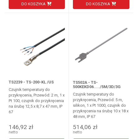
DO KOSZYKA
DO KOSZYKA
TS2239 - TS-200-KL /US
TS502A - TS-
500KEKD06...../5M/3D/3G
Czujnik temperatury do
Czujnik temperatury do
przykręcenia, Przewód: 2 m, 1 x
przykręcenia, Przewód: 5 m,
Pt 100, czujnik do przykręcenia
silikon, 1 x Pt 1000, czujnik do
na śrubę 12,5 x 8,7 x 47 mm, IP
przykręcenia na śrubę 10 x 18 x
67
48 mm, IP 67
146,92 zł
514,06 zł
netto
netto