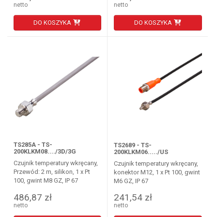
netto
netto
DO KOSZYKA
DO KOSZYKA
TS285A - TS-
TS2689 - TS-
200KLKM08..../3D/3G
200KLKM06...../US
Czujnik temperatury wkręcany,
Czujnik temperatury wkręcany,
Przewód: 2 m, silikon, 1 x Pt
konektor M12, 1 x Pt 100, gwint
100, gwint M8 GZ, IP 67
M6 GZ, IP 67
486,87 zł
241,54 zł
netto
netto