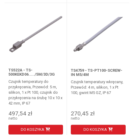
TS522A - TS-
TS4759 - TS-PT100-SCREW-
500KEKD06...../5M/3D/3G
IN M5/4M
Czujnik temperatury do
Czujnik temperatury wkręcany,
przykręcenia, Przewód: 5 m,
Przewód: 4 m, silikon, 1 x Pt
silikon, 1 x Pt 100, czujnik do
100, gwint M5 GZ, IP 67
przykręcenia na śrubę 10 x 10 x
42 mm, IP 67
497,54 zł
270,45 zł
netto
netto
DO KOSZYKA
DO KOSZYKA