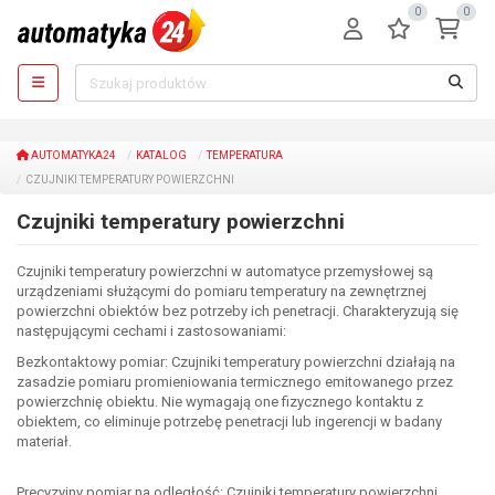
0
0
AUTOMATYKA24
KATALOG
TEMPERATURA
CZUJNIKI TEMPERATURY POWIERZCHNI
Czujniki temperatury powierzchni
Czujniki temperatury powierzchni w automatyce przemysłowej są
urządzeniami służącymi do pomiaru temperatury na zewnętrznej
powierzchni obiektów bez potrzeby ich penetracji. Charakteryzują się
następującymi cechami i zastosowaniami:
Bezkontaktowy pomiar: Czujniki temperatury powierzchni działają na
zasadzie pomiaru promieniowania termicznego emitowanego przez
powierzchnię obiektu. Nie wymagają one fizycznego kontaktu z
obiektem, co eliminuje potrzebę penetracji lub ingerencji w badany
materiał.
Precyzyjny pomiar na odległość: Czujniki temperatury powierzchni