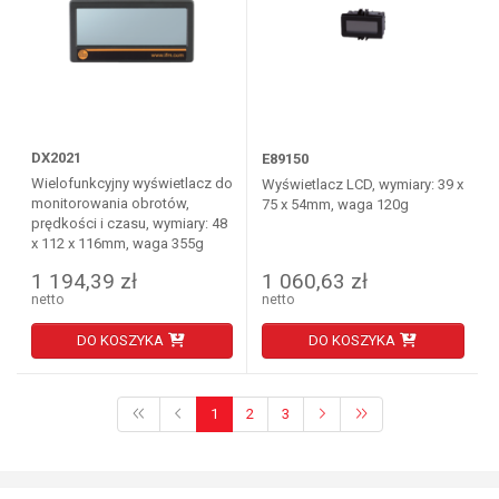
DX2021
E89150
Wielofunkcyjny wyświetlacz do
Wyświetlacz LCD, wymiary: 39 x
monitorowania obrotów,
75 x 54mm, waga 120g
prędkości i czasu, wymiary: 48
x 112 x 116mm, waga 355g
1 194,39 zł
1 060,63 zł
netto
netto
DO KOSZYKA
DO KOSZYKA
1
2
3