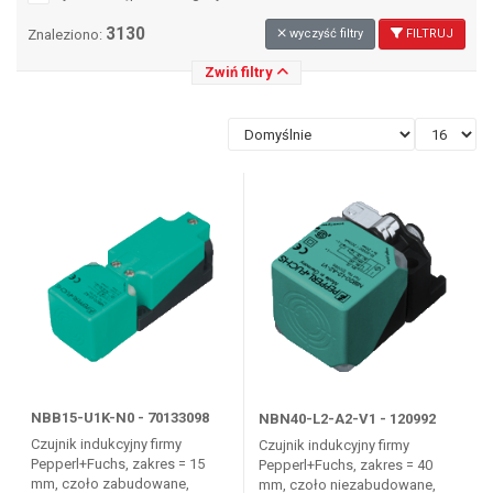
3130
Znaleziono:
wyczyść filtry
FILTRUJ
Zwiń filtry
NBB15-U1K-N0 - 70133098
NBN40-L2-A2-V1 - 120992
Czujnik indukcyjny firmy
Czujnik indukcyjny firmy
Pepperl+Fuchs, zakres = 15
Pepperl+Fuchs, zakres = 40
mm, czoło zabudowane,
mm, czoło niezabudowane,