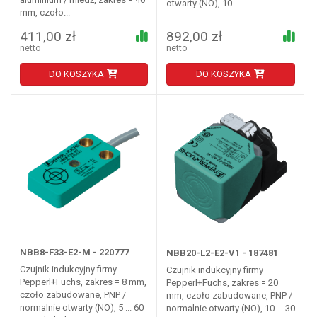
otwarty (NO), 10...
mm, czoło...
411,00 zł
892,00 zł
netto
netto
DO KOSZYKA
DO KOSZYKA
NBB8-F33-E2-M - 220777
NBB20-L2-E2-V1 - 187481
Czujnik indukcyjny firmy
Czujnik indukcyjny firmy
Pepperl+Fuchs, zakres = 8 mm,
Pepperl+Fuchs, zakres = 20
czoło zabudowane, PNP /
mm, czoło zabudowane, PNP /
normalnie otwarty (NO), 5 ... 60
normalnie otwarty (NO), 10 ... 30