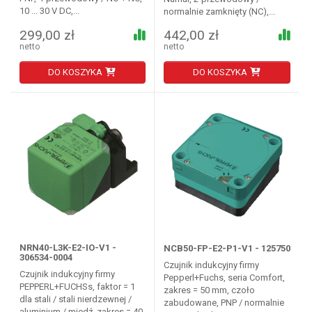
10 ... 30 V DC,...
normalnie zamknięty (NC),...
299,00 zł
442,00 zł
netto
netto
DO KOSZYKA
DO KOSZYKA
NRN40-L3K-E2-IO-V1 -
NCB50-FP-E2-P1-V1 - 125750
306534-0004
Czujnik indukcyjny firmy
Czujnik indukcyjny firmy
Pepperl+Fuchs, seria Comfort,
PEPPERL+FUCHSs, faktor = 1
zakres = 50 mm, czoło
dla stali / stali nierdzewnej /
zabudowane, PNP / normalnie
aluminium / miedź, zakres = 40