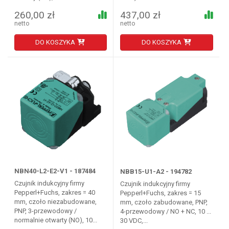
260,00 zł
437,00 zł
netto
netto
DO KOSZYKA
DO KOSZYKA
NBN40-L2-E2-V1 - 187484
NBB15-U1-A2 - 194782
Czujnik indukcyjny firmy
Czujnik indukcyjny firmy
Pepperl+Fuchs, zakres = 40
Pepperl+Fuchs, zakres = 15
mm, czoło niezabudowane,
mm, czoło zabudowane, PNP,
PNP, 3-przewodowy /
4-przewodowy / NO + NC, 10 ...
normalnie otwarty (NO), 10...
30 VDC,...