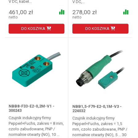
V DC, kabel...
V DC,...
461,00 zł
278,00 zł
netto
netto
DO KOSZYKA
DO KOSZYKA
NBB8-F33-E2-0,2M-V1 -
NBB1,5-F79-E2-0,1M-V3 -
300243
224032
Czujnik indukcyjny firmy
Czujnik indukcyjny firmy
Pepperl+Fuchs, zakres = 8 mm,
Pepperl+Fuchs, zakres = 1,5
czoło zabudowane, PNP /
mm, czoło zabudowane, PNP /
normalnie otwarty (NO), 10 ...
normalnie otwarty (NO), 5 ... 30