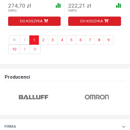
274,70 zł
222,21 zł
netto
netto
DO KOSZYKA
DO KOSZYKA
1
2
3
4
5
6
7
8
9
10
Producenci
FIRMA