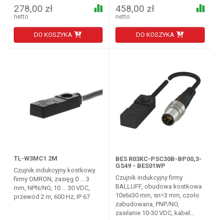
278,00 zł
458,00 zł
netto
netto
DO KOSZYKA
DO KOSZYKA
TL-W3MC1 2M
BES R03KC-PSC30B-BP00,3-
GS49 - BES01WP
Czujnik indukcyjny kostkowy
Czujnik indukcyjny firmy
firmy OMRON, zasięg 0 … 3
BALLUFF, obudowa kostkowa
mm, NPN/NO, 10 … 30 VDC,
10x6x30 mm, sn=3 mm, czoło
przewód 2 m, 600 Hz, IP 67
zabudowana, PNP/NO,
zasilanie 10-30 VDC, kabel...