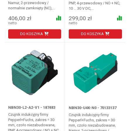
Namur, 2-przewodowy /
PNP, 4-przewodowy / NO + NC,
normalnie zamknięty (NC),...
10 ... 30 V DC,...
406,00 zł
299,00 zł
netto
netto
DO KOSZYKA
DO KOSZYKA
NBN30-L2-A2-V1 - 187483
NBN30-U4K-N0 - 70133137
Czujnik indukcyjny firmy
Czujnik indukcyjny firmy
Pepperl+Fuchs, zakres = 30
Pepperl+Fuchs, zakres = 30
mm, czoło niezabudowane,
mm, czoło niezabudowane,
PNP, 4-przewodowy / NO + NC,
Namur, 2-przewodowy /