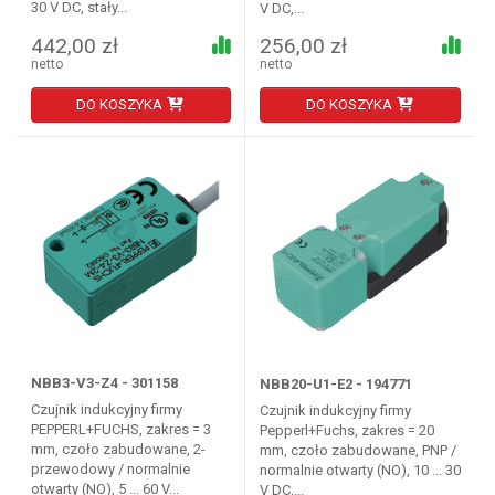
30 V DC, stały...
V DC,...
442,00 zł
256,00 zł
netto
netto
DO KOSZYKA
DO KOSZYKA
NBB3-V3-Z4 - 301158
NBB20-U1-E2 - 194771
Czujnik indukcyjny firmy
Czujnik indukcyjny firmy
PEPPERL+FUCHS, zakres = 3
Pepperl+Fuchs, zakres = 20
mm, czoło zabudowane, 2-
mm, czoło zabudowane, PNP /
przewodowy / normalnie
normalnie otwarty (NO), 10 ... 30
otwarty (NO), 5 ... 60 V...
V DC,...