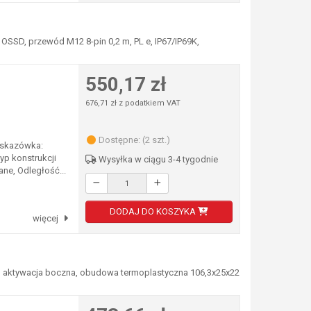
OSSD, przewód M12 8-pin 0,2 m, PL e, IP67/IP69K,
550,17 zł
676,71 zł z podatkiem VAT
Dostępne: (2 szt.)
Wskazówka:
Typ konstrukcji
Wysyłka w ciągu 3-4 tygodnie
ne, Odległość...
DODAJ DO KOSZYKA
więcej
NP, aktywacja boczna, obudowa termoplastyczna 106,3x25x22