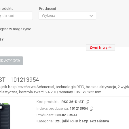
produktu
Producent
tępne w magazynie
07
Zwiń filtry
PORÓWNAJ PRODUKTY (
0
/3)
ST - 101213954
ujnik bezpieczeństwa Schmersal, technologia RFID, boczna aktywacja, 2 wyjś
astyczna, kontrola zwarć, 24 VDC, wymiary 106,3x25x22 mm.
Kod produktu:
RSS 36-D-ST
Indeks producenta:
101213954
Producent:
SCHMERSAL
Kategoria:
Czujniki RFID bezpieczeństwa