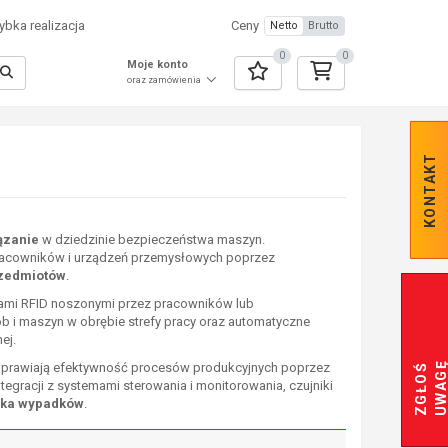
bka realizacja
Ceny
Netto
Brutto
0
0
Moje konto
oraz zamówienia
KONTAKT
ązanie
w dziedzinie bezpieczeństwa maszyn.
pracowników i urządzeń przemysłowych poprzez
przedmiotów
.
gami RFID noszonymi przez pracowników lub
b i maszyn w obrębie strefy pracy oraz automatyczne
ej.
poprawiają efektywność procesów produkcyjnych poprzez
Z
G
Ł
O
Ś
U
W
A
G
tegracji z systemami sterowania i monitorowania, czujniki
yka wypadków
.