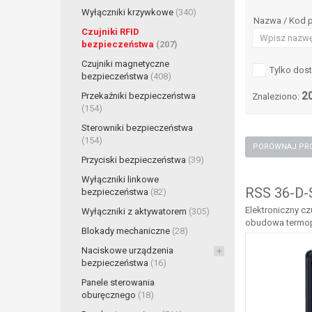
Wyłączniki krzywkowe
(340)
Nazwa / Kod 
Czujniki RFID
bezpieczeństwa
(207)
Czujniki magnetyczne
Tylko dos
bezpieczeństwa
(408)
2
Przekaźniki bezpieczeństwa
Znaleziono:
(154)
Sterowniki bezpieczeństwa
(154)
Przyciski bezpieczeństwa
(39)
Wyłączniki linkowe
RSS 36-D-
bezpieczeństwa
(82)
Elektroniczny cz
Wyłączniki z aktywatorem
(305)
obudowa termopl
Blokady mechaniczne
(28)
Naciskowe urządzenia
bezpieczeństwa
(16)
Panele sterowania
oburęcznego
(18)