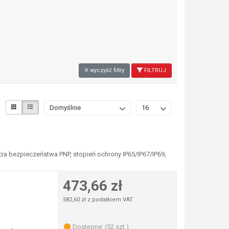
wyczyść filtry
FILTRUJ
Domyślnie
16
cia bezpieczeństwa PNP, stopień ochrony IP65/IP67/IP69,
473,66 zł
582,60 zł z podatkiem VAT
Dostępne: (52 szt.)