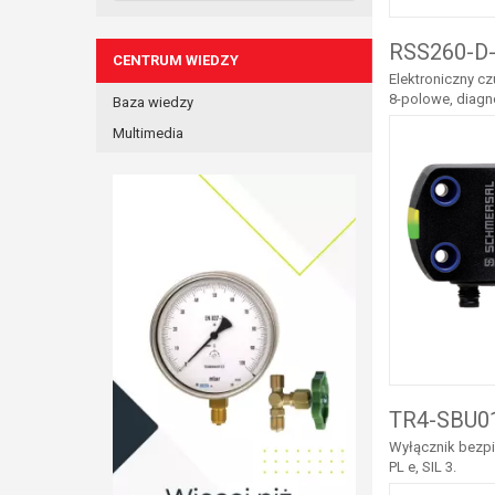
RSS260-D-
CENTRUM WIEDZY
Elektroniczny c
8-polowe, diagn
Baza wiedzy
Multimedia
TR4-SBU01
Wyłącznik bezpi
PL e, SIL 3.