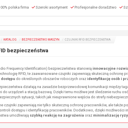
00% polska firma
Szeroki asortyment
Profesjonalne doradztwo
Szy
KATALOG
BEZPIECZEŃSTWO MASZYN
CZUJNIKI RFID BEZPIECZEŃSTWA
FID bezpieczeństwa
adio Frequency Identification) bezpieczeństwa stanowią
innowacyjne rozwi
echnologię RFID, te zaawansowane czujniki zapewniają skuteczną ochronę 
 dostępu
do określonych obszarów roboczych oraz
identyfikację osób i 
ezpieczeństwa działają na zasadzie bezprzewodowej komunikacji między ta
do urządzeń a stacją bazową. Dzięki temu możliwe jest śledzenie ruchu osó
zpiecznych sytuacji, takich jak nieuprawnione wejścia do strefy niebezpieczn
 czujniki zapewniają nie tylko skuteczną ochronę pracowników, ale także 
ntroli dostępu i identyfikację pracowników. Dodatkowo, dzięki możliwości in
ństwa umożliwiają
szybką reakcję na zagrożenia
oraz
minimalizację ryz