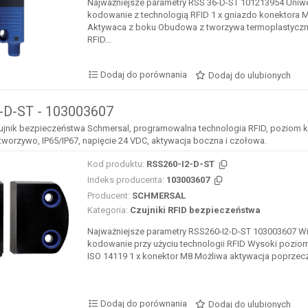
Najważniejsze parametry RSS 36-D-ST 101213954 Uniw
kodowanie z technologią RFID 1 x gniazdo konektora 
Aktywaca z boku Obudowa z tworzywa termoplastyczn
RFID...
Dodaj do porównania
Dodaj do ulubionych
-D-ST - 103003607
zujnik bezpieczeństwa Schmersal, programowalna technologia RFID, poziom
tworzywo, IP65/IP67, napięcie 24 VDC, aktywacja boczna i czołowa.
Kod produktu:
RSS260-I2-D-ST
Indeks producenta:
103003607
Producent:
SCHMERSAL
Kategoria:
Czujniki RFID bezpieczeństwa
Najważniejsze parametry RSS260-I2-D-ST 103003607 Wi
kodowanie przy użyciu technologii RFID Wysoki pozi
ISO 14119 1 x konektor M8 Możliwa aktywacja poprzeczn
Dodaj do porównania
Dodaj do ulubionych