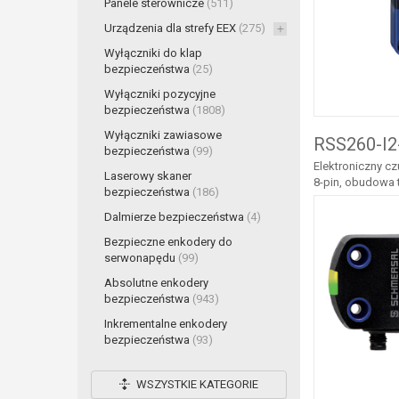
Panele sterownicze
(511)
Urządzenia dla strefy EEX
(275)
Wyłączniki do klap
bezpieczeństwa
(25)
Wyłączniki pozycyjne
bezpieczeństwa
(1808)
Wyłączniki zawiasowe
RSS260-I2
bezpieczeństwa
(99)
Elektroniczny c
Laserowy skaner
8-pin, obudowa 
bezpieczeństwa
(186)
Dalmierze bezpieczeństwa
(4)
Bezpieczne enkodery do
serwonapędu
(99)
Absolutne enkodery
bezpieczeństwa
(943)
Inkrementalne enkodery
bezpieczeństwa
(93)
WSZYSTKIE KATEGORIE