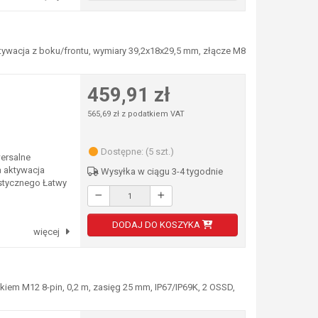
ktywacja z boku/frontu, wymiary 39,2x18x29,5 mm, złącze M8
459,91 zł
565,69 zł z podatkiem VAT
Dostępne: (5 szt.)
ersalne
a aktywacja
Wysyłka w ciągu 3-4 tygodnie
stycznego Łatwy
DODAJ DO KOSZYKA
więcej
iem M12 8-pin, 0,2 m, zasięg 25 mm, IP67/IP69K, 2 OSSD,