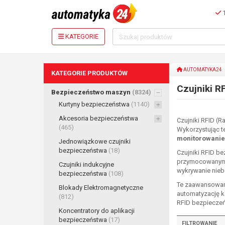
1
KATEGORIE
AUTOMATYKA24
KATEGORIE PRODUKTÓW
Czujniki R
Bezpieczeństwo maszyn
(8324)
Kurtyny bezpieczeństwa
(1140)
Akcesoria bezpieczeństwa
Czujniki RFID (R
(465)
Wykorzystując t
monitorowanie
Jednowiązkowe czujniki
bezpieczeństwa
(18)
Czujniki RFID b
przymocowanymi 
Czujniki indukcyjne
wykrywanie niebe
bezpieczeństwa
(108)
Te zaawansowane
Blokady Elektromagnetyczne
automatyzację ko
(812)
RFID bezpiecze
Koncentratory do aplikacji
bezpieczeństwa
(17)
FILTROWANIE