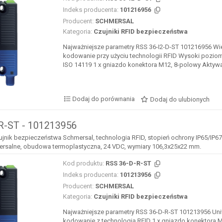
Indeks producenta:
101216956
Producent:
SCHMERSAL
Kategoria:
Czujniki RFID bezpieczeństwa
Najważniejsze parametry RSS 36-I2-D-ST 101216956 Wi
kodowanie przy użyciu technologii RFID Wysoki pozi
ISO 14119 1 x gniazdo konektora M12, 8-polowy Aktywac
Dodaj do porównania
Dodaj do ulubionych
R-ST - 101213956
ujnik bezpieczeństwa Schmersal, technologia RFID, stopień ochrony IP65/IP67
rsalne, obudowa termoplastyczna, 24 VDC, wymiary 106,3x25x22 mm.
Kod produktu:
RSS 36-D-R-ST
Indeks producenta:
101213956
Producent:
SCHMERSAL
Kategoria:
Czujniki RFID bezpieczeństwa
Najważniejsze parametry RSS 36-D-R-ST 101213956 Un
kodowanie z technologią RFID 1 x gniazdo konektora 