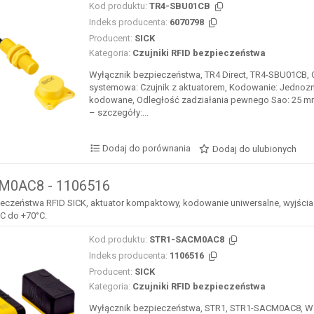
Kod produktu:
TR4-SBU01CB
Indeks producenta:
6070798
Producent:
SICK
Kategoria:
Czujniki RFID bezpieczeństwa
Wyłącznik bezpieczeństwa, TR4 Direct, TR4-SBU01CB,
systemowa: Czujnik z aktuatorem, Kodowanie: Jednoz
kodowane, Odległość zadziałania pewnego Sao: 25 mm
– szczegóły:...
Dodaj do porównania
Dodaj do ulubionych
M0AC8 - 1106516
eczeństwa RFID SICK, aktuator kompaktowy, kodowanie uniwersalne, wyjścia O
°C do +70°C.
Kod produktu:
STR1-SACM0AC8
Indeks producenta:
1106516
Producent:
SICK
Kategoria:
Czujniki RFID bezpieczeństwa
Wyłącznik bezpieczeństwa, STR1, STR1-SACM0AC8, 