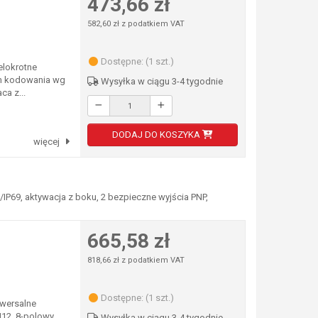
473,66 zł
582,60 zł z podatkiem VAT
Dostępne: (1 szt.)
elokrotne
om kodowania wg
Wysyłka w ciągu 3-4 tygodnie
a z...
DODAJ DO KOSZYKA
więcej
/IP69, aktywacja z boku, 2 bezpieczne wyjścia PNP,
665,58 zł
818,66 zł z podatkiem VAT
Dostępne: (1 szt.)
iwersalne
M12, 8-polowy
Wysyłka w ciągu 3-4 tygodnie