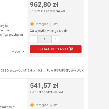
962,80 zł
1 184,24 zł z podatkiem VAT
Dostępne: (3 szt.)
 Część
naczne
Wysyłka w ciągu 5-7 dni
, Typ przyłącza
DODAJ DO KOSZYKA
więcej
SSD, przewód M12 8-pin 0,2 m, PL e, IP67/IP69K, styk AUX,
541,57 zł
666,13 zł z podatkiem VAT
Dostępne: (2 szt.)
Wskazówka: