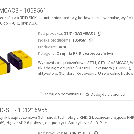
M0AC8 - 1069561
eczeństwa RFID SICK, aktuator standardowy, kodowanie uniwersalne, wyjścia 
C do +70°C, styk AUX.
Kod produktu:
STR1-SASM0AC8
Indeks producenta:
1069561
Producent:
SICK
Kategoria:
Czujniki RFID bezpieczeństwa
Wyłącznik bezpieczeństwa, STR1, STR1-SASM0AC8, 
Składa się z czujnika (1073225) i aktuatora (1073223), 
aktywatora: Standard, Kodowanie: Uniwersalnie kodowa
Dodaj do porównania
Dodaj do ulubionych
-D-ST - 101216956
zujnik bezpieczeństwa Schmersal, technologia RFID, 2 bezpieczne wyjścia P
69, złącze M12 8-polowe, diagnostyka, Safety Level SIL3, PL e.
Kod produktu:
RSS 36-I2-D-ST