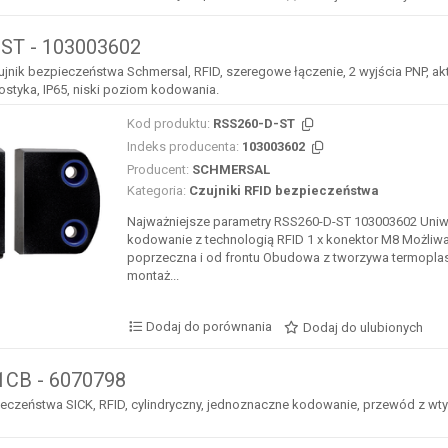
ST - 103003602
zujnik bezpieczeństwa Schmersal, RFID, szeregowe łączenie, 2 wyjścia PNP, a
ostyka, IP65, niski poziom kodowania.
Kod produktu:
RSS260-D-ST
Indeks producenta:
103003602
Producent:
SCHMERSAL
Kategoria:
Czujniki RFID bezpieczeństwa
Najważniejsze parametry RSS260-D-ST 103003602 Uniw
kodowanie z technologią RFID 1 x konektor M8 Możliw
poprzeczna i od frontu Obudowa z tworzywa termopla
montaż...
Dodaj do porównania
Dodaj do ulubionych
CB - 6070798
eczeństwa SICK, RFID, cylindryczny, jednoznaczne kodowanie, przewód z wtyk