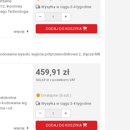
ersalne
M12, 8-polowy
Wysyłka w ciągu 3-4 tygodnie
ego Technologia
DODAJ DO KOSZYKA
więcej
 kodowania wysoki, wyjścia półprzewodnikowe 2, złącze M8
459,91 zł
565,69 zł z podatkiem VAT
Dostępne: (6 szt.)
elokrotne
om kodowania wg
Wysyłka w ciągu 3-4 tygodnie
a i od...
DODAJ DO KOSZYKA
więcej