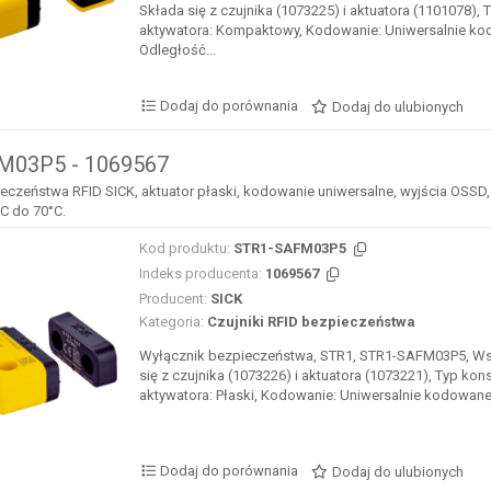
Składa się z czujnika (1073225) i aktuatora (1101078), 
aktywatora: Kompaktowy, Kodowanie: Uniwersalnie k
Odległość...
Dodaj do porównania
Dodaj do ulubionych
M03P5 - 1069567
eczeństwa RFID SICK, aktuator płaski, kodowanie uniwersalne, wyjścia OSSD, 
C do 70°C.
Kod produktu:
STR1-SAFM03P5
Indeks producenta:
1069567
Producent:
SICK
Kategoria:
Czujniki RFID bezpieczeństwa
Wyłącznik bezpieczeństwa, STR1, STR1-SAFM03P5, W
się z czujnika (1073226) i aktuatora (1073221), Typ kons
aktywatora: Płaski, Kodowanie: Uniwersalnie kodowane,
Dodaj do porównania
Dodaj do ulubionych