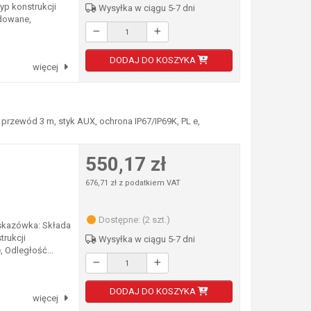
Typ konstrukcji
Wysyłka w ciągu 5-7 dni
odowane,
DODAJ DO KOSZYKA
więcej
przewód 3 m, styk AUX, ochrona IP67/IP69K, PL e,
550,17 zł
676,71 zł z podatkiem VAT
Dostępne: (2 szt.)
skazówka: Składa
trukcji
Wysyłka w ciągu 5-7 dni
 Odległość...
DODAJ DO KOSZYKA
więcej