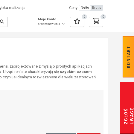
bka realizacja
Ceny
Netto
Brutto
0
0
Moje konto
oraz zamówienia
KONTAKT
mens
, zaprojektowane z myślą o prostych aplikacjach
a.
Urządzenia te charakteryzują się
szybkim czasem
co czyni je idealnym rozwiązaniem dla wielu zastosowań
Z
G
Ł
O
Ś
U
W
A
G