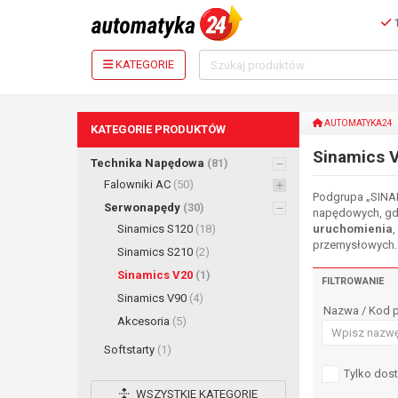
1
KATEGORIE
AUTOMATYKA24
KATEGORIE PRODUKTÓW
Sinamics 
Technika Napędowa
(81)
Falowniki AC
(50)
Podgrupa „SINA
Serwonapędy
(30)
napędowych, gd
Sinamics S120
(18)
uruchomienia
,
przemysłowych.
Sinamics S210
(2)
Sinamics V20
(1)
FILTROWANIE
Sinamics V90
(4)
Nazwa / Kod 
Akcesoria
(5)
Softstarty
(1)
Tylko dos
WSZYSTKIE KATEGORIE