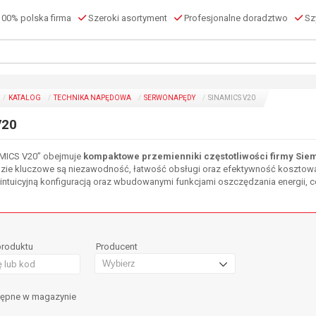
00% polska firma
Szeroki asortyment
Profesjonalne doradztwo
Szy
KATALOG
TECHNIKA NAPĘDOWA
SERWONAPĘDY
SINAMICS V20
V20
MICS V20” obejmuje
kompaktowe przemienniki częstotliwości firmy Sie
zie kluczowe są niezawodność, łatwość obsługi oraz efektywność kosztow
 intuicyjną konfiguracją oraz wbudowanymi funkcjami oszczędzania energii, 
produktu
Producent
tępne w magazynie