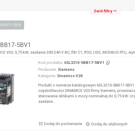
Zwiń filtry
PORÓWNAJ PRODUKTY (
0
/3)
5BB17-5BV1
S V20, 0,75 kW, zasilanie 200-240 V AC, filtr C1, IP20, USS, MODBUS RTU, wy
Kod produktu:
6SL3210-5BB17-5BV1
Producent:
Siemens
Kategoria:
Sinamics V20
Produkt o numerze katalogowym 6SL3210-5BB17-5BV1 
częstotliwości SINAMICS V20 firmy Siemens, przeznac
sterowania silnikami o mocy nominalnej do 0,75 kW. Ur
zasilane...
Dodaj do porównania
Dodaj do ulubionych