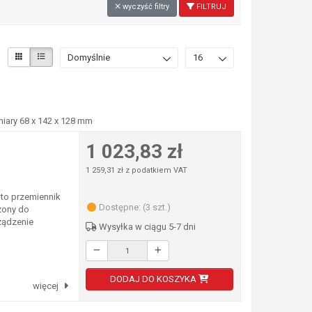
wyczyść filtry
FILTRUJ
Domyślnie
16
miary 68 x 142 x 128 mm
1 023,83 zł
1 259,31 zł z podatkiem VAT
to przemiennik
Dostępne: (3 szt.)
zony do
ządzenie
Wysyłka w ciągu 5-7 dni
DODAJ DO KOSZYKA
więcej