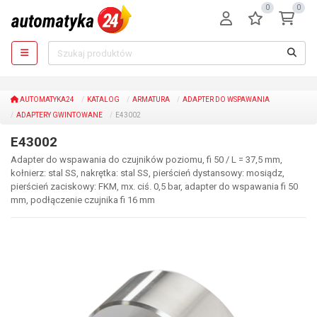
0
0
AUTOMATYKA24
KATALOG
ARMATURA
ADAPTER DO WSPAWANIA
ADAPTERY GWINTOWANE
E43002
E43002
Adapter do wspawania do czujników poziomu, fi 50 / L = 37,5 mm,
kołnierz: stal SS, nakrętka: stal SS, pierścień dystansowy: mosiądz,
pierścień zaciskowy: FKM, mx. ciś. 0,5 bar, adapter do wspawania fi 50
mm, podłączenie czujnika fi 16 mm