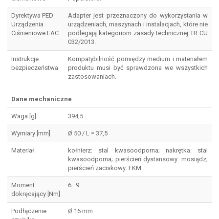
Dyrektywa PED
Adapter jest przeznaczony do wykorzystania w
Urządzenia
urządzeniach, maszynach i instalacjach, które nie
Ciśnieniowe EAC
podlegają kategoriom zasady technicznej TR CU
032/2013.
Instrukcje
Kompatybilność pomiędzy medium i materiałem
bezpieczeństwa
produktu musi być sprawdzona we wszystkich
zastosowaniach.
Dane mechaniczne
Waga [g]
394,5
Wymiary [mm]
Ø 50 / L = 37,5
Materiał
kołnierz: stal kwasoodporna; nakrętka: stal
kwasoodporna; pierścień dystansowy: mosiądz;
pierścień zaciskowy: FKM
Moment
6...9
dokręcający [Nm]
Podłączenie
Ø 16 mm