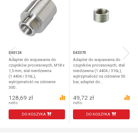
E40124
E43375
Adapter do wspawania do
Adapter do wspawania do
czujników procesowych, M18 x
czujników procesowych, stal
1,5 mm, stal nierdzewna
nierdzewna (1.4404 / 316L),
(1.4404 / 316L),
wytrzymałość na ciśnienie 50
wytrzymałość na ciśnienie
bar, adapter do...
300...
128,69 zł
49,72 zł
netto
netto
DO KOSZYKA
DO KOSZYKA