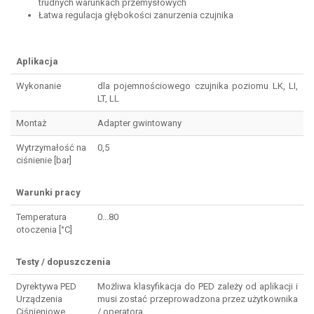
trudnych warunkach przemysłowych
Łatwa regulacja głębokości zanurzenia czujnika
Aplikacja
Wykonanie
dla pojemnościowego czujnika poziomu LK, LI,
LT, LL
Montaż
Adapter gwintowany
Wytrzymałość na
0,5
ciśnienie [bar]
Warunki pracy
Temperatura
0...80
otoczenia [°C]
Testy / dopuszczenia
Dyrektywa PED
Możliwa klasyfikacja do PED zależy od aplikacji i
Urządzenia
musi zostać przeprowadzona przez użytkownika
Ciśnieniowe
/ operatora.