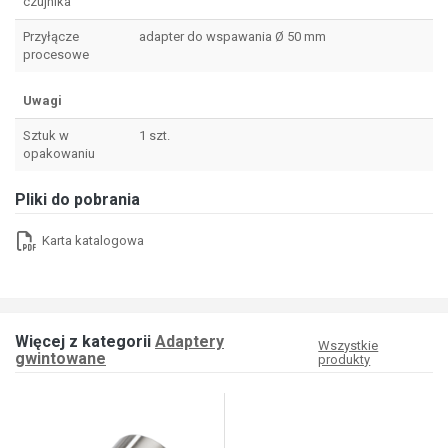
czujnika
Przyłącze
adapter do wspawania Ø 50 mm
procesowe
Uwagi
Sztuk w
1 szt.
opakowaniu
Pliki do pobrania
Karta katalogowa
Więcej z kategorii
Adaptery
Wszystkie
gwintowane
produkty