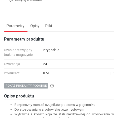
Parametry
Opisy
Pliki
Parametry produktu
Czas dostawy gdy
2 tygodnie
brak na magazynie
Gwarancja
24
Producent
IFM
Aby wyszukać produkty o podobnych właśc
POKAŻ PRODUKTY PODOBNE
Opisy produktu
Bezpieczny montaż czujników poziomu w pojemniku
Do stosowania w środowisku przemysłowym
Wytrzymała konstrukcja ze stali nierdzewnej do stosowania w