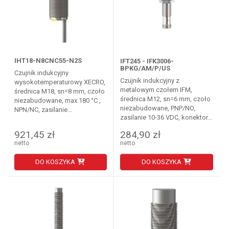
IHT18-N8CNC55-N2S
IFT245 - IFK3006-
BPKG/AM/P/US
Czujnik indukcyjny
Czujnik indukcyjny z
wysokotemperaturowy XECRO,
metalowym czołem IFM,
średnica M18, sn=8 mm, czoło
średnica M12, sn=6 mm, czoło
niezabudowane, max.180 °C ,
niezabudowane, PNP/NO,
NPN/NC, zasilanie...
zasilanie 10-36 VDC, konektor...
921,45 zł
284,90 zł
netto
netto
DO KOSZYKA
DO KOSZYKA