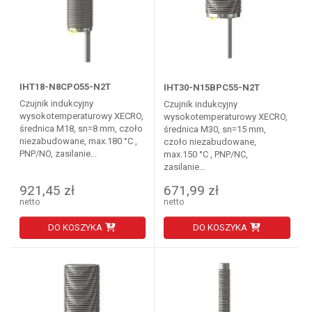
IHT18-N8CPO55-N2T
IHT30-N15BPC55-N2T
Czujnik indukcyjny
Czujnik indukcyjny
wysokotemperaturowy XECRO,
wysokotemperaturowy XECRO,
średnica M18, sn=8 mm, czoło
średnica M30, sn=15 mm,
niezabudowane, max.180 °C ,
czoło niezabudowane,
PNP/NO, zasilanie...
max.150 °C , PNP/NC,
zasilanie...
921,45 zł
671,99 zł
netto
netto
DO KOSZYKA
DO KOSZYKA