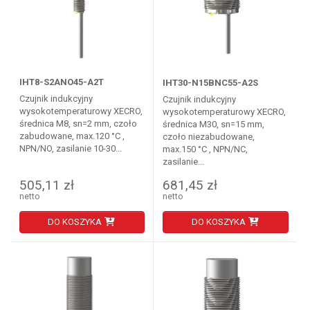
IHT8-S2ANO45-A2T
IHT30-N15BNC55-A2S
Czujnik indukcyjny
Czujnik indukcyjny
wysokotemperaturowy XECRO,
wysokotemperaturowy XECRO,
średnica M8, sn=2 mm, czoło
średnica M30, sn=15 mm,
zabudowane, max.120 °C ,
czoło niezabudowane,
NPN/NO, zasilanie 10-30...
max.150 °C , NPN/NC,
zasilanie...
505,11 zł
681,45 zł
netto
netto
DO KOSZYKA
DO KOSZYKA