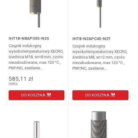
IHT18-N8APO55-N2S
IHT8-N2APC45-N2T
Czujnik indukcyjny
Czujnik indukcyjny
wysokotemperaturowy XECRO,
wysokotemperaturowy XECRO,
średnica M18, sn=8 mm, czoło
średnica M8, sn=2 mm, czoło
niezabudowane, max.120 °C ,
niezabudowane, max.120 °C ,
PNP/NO, zasilanie...
PNP/NC, zasilanie...
585,11 zł
netto
DO KOSZYKA
DO KOSZYKA