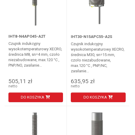
IHT8-N4APO45-A2T
IHT30-N15APC55-A2S
Czujnik indukcyjny
Czujnik indukcyjny
wysokotemperaturowy XECRO,
wysokotemperaturowy XECRO,
średnica M8, sn=4 mm, czoło
średnica M30, sn=15 mm,
niezabudowane, max.120 °C ,
czoło niezabudowane,
PNP/NO, zasilanie...
max.120 °C , PNP/NC,
zasilanie...
505,11 zł
635,95 zł
netto
netto
DO KOSZYKA
DO KOSZYKA