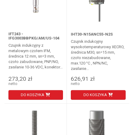
IFT243 -
IHT30-N15ANC55-N2S
IFG3003BBPKG/AM/US-104
Czujnik indukcyjny
Czujnik indukcyjny z
wysokotemperaturowy XECRO,
metalowym czołem IFM,
średnica M30, sn=15 mm,
średnica 12 mm, sn=3 mm,
czoło niezabudowane,
czoło zabudowane, PNP/NO,
max.120 °C , NPN/NC,
zasilanie 10-36 VDC, konektor...
zasilanie...
273,20 zł
626,91 zł
netto
netto
DO KOSZYKA
DO KOSZYKA