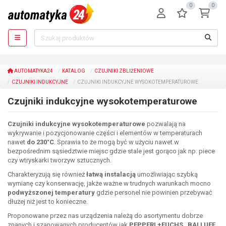
0
0
AUTOMATYKA24
KATALOG
CZUJNIKI ZBLIŻENIOWE
CZUJNIKI INDUKCYJNE
CZUJNIKI INDUKCYJNE WYSOKOTEMPERATUROWE
Czujniki indukcyjne wysokotemperaturowe
Czujniki indukcyjne wysokotemperaturowe
pozwalają na
wykrywanie i pozycjonowanie części i elementów w temperaturach
nawet
do 230
°C
. Sprawia to że mogą być w użyciu nawet w
bezpośrednim sąsiedztwie miejsc gdzie stale jest gorąco jak np. piece
czy wtryskarki tworzyw sztucznych.
Charakteryzują się również
łatwą instalacją
umożliwiając szybką
wymianę czy konserwację, jakże ważne w trudnych warunkach mocno
podwyższonej temperatury
gdzie personel nie powinien przebywać
dłużej niż jest to konieczne.
Proponowane przez nas urządzenia należą do asortymentu dobrze
znanych i szanowanych producentów jak
PEPPERL+FUCHS
,
BALLUFF
,