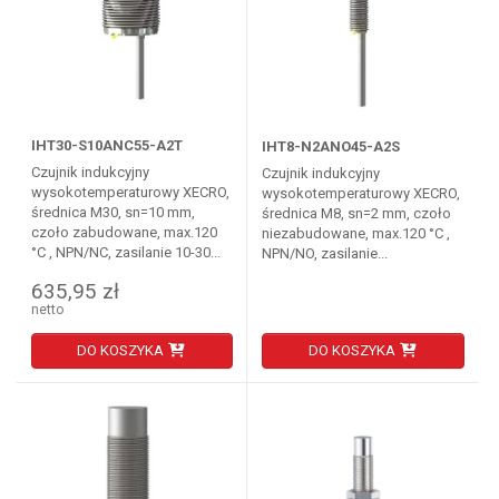
IHT30-S10ANC55-A2T
IHT8-N2ANO45-A2S
Czujnik indukcyjny
Czujnik indukcyjny
wysokotemperaturowy XECRO,
wysokotemperaturowy XECRO,
średnica M30, sn=10 mm,
średnica M8, sn=2 mm, czoło
czoło zabudowane, max.120
niezabudowane, max.120 °C ,
°C , NPN/NC, zasilanie 10-30...
NPN/NO, zasilanie...
635,95 zł
netto
DO KOSZYKA
DO KOSZYKA