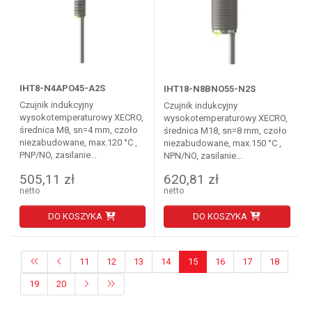
IHT8-N4APO45-A2S
IHT18-N8BNO55-N2S
Czujnik indukcyjny
Czujnik indukcyjny
wysokotemperaturowy XECRO,
wysokotemperaturowy XECRO,
średnica M8, sn=4 mm, czoło
średnica M18, sn=8 mm, czoło
niezabudowane, max.120 °C ,
niezabudowane, max.150 °C ,
PNP/NO, zasilanie...
NPN/NO, zasilanie...
505,11 zł
620,81 zł
netto
netto
DO KOSZYKA
DO KOSZYKA
11
12
13
14
15
16
17
18
19
20