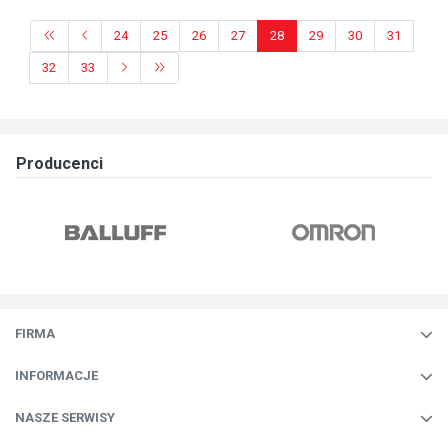
24
25
26
27
28
29
30
31
32
33
Producenci
FIRMA
INFORMACJE
NASZE SERWISY