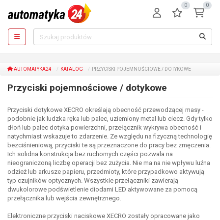
0
0
AUTOMATYKA24
KATALOG
PRZYCISKI POJEMNOŚCIOWE / DOTYKOWE
Przyciski pojemnościowe / dotykowe
Przyciski dotykowe XECRO określają obecność przewodzącej masy -
podobnie jak ludzka ręka lub palec, uziemiony metal lub ciecz. Gdy tylko
dłoń lub palec dotyka powierzchni, przełącznik wykrywa obecność i
natychmiast wskazuje to zdarzenie. Ze względu na fizyczną technologię
bezciśnieniową, przyciski te są przeznaczone do pracy bez zmęczenia.
Ich solidna konstrukcja bez ruchomych części pozwala na
nieograniczoną liczbę operacji bez zużycia. Nie ma na nie wpływu luźna
odzież lub arkusze papieru, przedmioty, które przypadkowo aktywują
typ czujników optycznych. Wszystkie przełączniki zawierają
dwukolorowe podświetlenie diodami LED aktywowane za pomocą
przełącznika lub wejścia zewnętrznego.
Elektroniczne przyciski naciskowe XECRO zostały opracowane jako