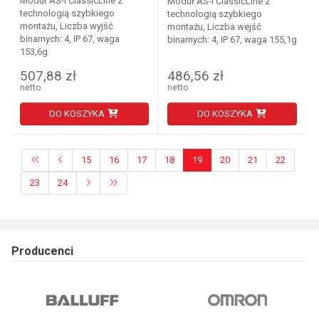
Moduł AS-i ClassicLine z
Moduł AS-i ClassicLine z
technologią szybkiego
technologią szybkiego
montażu, Liczba wyjść
montażu, Liczba wejść
binarnych: 4, IP 67, waga
binarnych: 4, IP 67, waga 155,1g
153,6g
507,88 zł
486,56 zł
netto
netto
DO KOSZYKA
DO KOSZYKA
15
16
17
18
19
20
21
22
23
24
Producenci