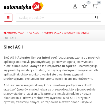
0
0
AUTOMATYKA24
KATALOG
KOMUNIKACJA SIECIOWA W PRZEMYŚLE
SIECI AS-I
Sieci AS-I
Sieć AS-I (
Actuator Sensor Interface
) jest przeznaczona do prostych
aplikacji automatyki przemysłowej, gdzie wymagana jest wymiana
niewielkich ilości danych z dużą liczbą urządzeń
. Charakteryzuje
się prostotą instalacji i obsługi, co czyni ją idealnym rozwiązaniem dla
aplikacji takich jak monitorowanie i sterowanie maszynami
produkcyjnymi, systemami transportowymi i liniami montażowymi.
AS-I jest siecią magistralową, która umożliwia podłączenie do 62
urządzeń (węzłów) na jednej parze przewodów, które jednocześnie
przesyłają dane i zasilanie. Ta prostota instalacji redukuje koszty
okablowania i ułatwia rozbudowę systemu. Sieć AS-I korzysta z
cyfrowej transmisji danych, co zapewnia niezawodność i szybkie