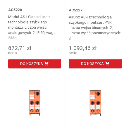
AC522A
AC5227
Moduł AS-i ClassicLine z
AirBox AS-i z technologią
technologią szybkiego
szybkiego montażu , PNP,
montażu, Liczba wejść
Liczba wejść binarnych: 2,
analogowych: 2, IP 50, waga
Liczba wyjść pneumatycznych:
233g
2
872,71 zł
1 093,46 zł
netto
netto
DO KOSZYKA
DO KOSZYKA