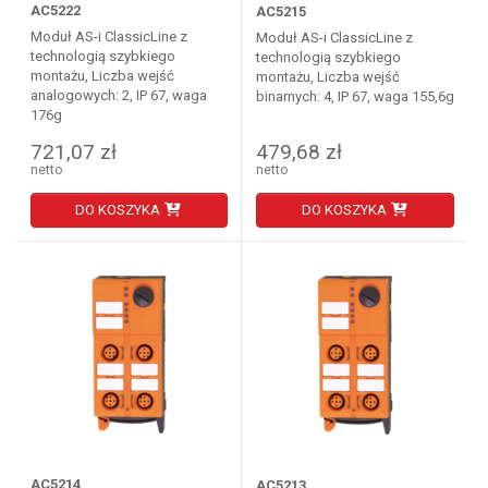
AC5222
AC5215
Moduł AS-i ClassicLine z
Moduł AS-i ClassicLine z
technologią szybkiego
technologią szybkiego
montażu, Liczba wejść
montażu, Liczba wejść
analogowych: 2, IP 67, waga
binarnych: 4, IP 67, waga 155,6g
176g
721,07 zł
479,68 zł
netto
netto
DO KOSZYKA
DO KOSZYKA
AC5214
AC5213