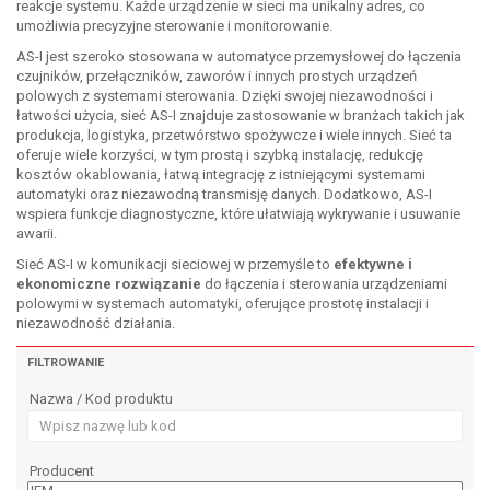
reakcje systemu. Każde urządzenie w sieci ma unikalny adres, co
umożliwia precyzyjne sterowanie i monitorowanie.
AS-I jest szeroko stosowana w automatyce przemysłowej do łączenia
czujników, przełączników, zaworów i innych prostych urządzeń
polowych z systemami sterowania. Dzięki swojej niezawodności i
łatwości użycia, sieć AS-I znajduje zastosowanie w branżach takich jak
produkcja, logistyka, przetwórstwo spożywcze i wiele innych. Sieć ta
oferuje wiele korzyści, w tym prostą i szybką instalację, redukcję
kosztów okablowania, łatwą integrację z istniejącymi systemami
automatyki oraz niezawodną transmisję danych. Dodatkowo, AS-I
wspiera funkcje diagnostyczne, które ułatwiają wykrywanie i usuwanie
awarii.
Sieć AS-I w komunikacji sieciowej w przemyśle to
efektywne i
ekonomiczne rozwiązanie
do łączenia i sterowania urządzeniami
polowymi w systemach automatyki, oferujące prostotę instalacji i
niezawodność działania.
FILTROWANIE
Nazwa / Kod produktu
Producent