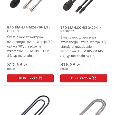
BFO 18A-LFF-MZG-10-1,5 -
BFO 18A-LCC-UZG-20-1 -
BFO001T
BFO000Z
Światłowód z tworzywa
Światłowód z tworzywa
sztucznego i szkła, wersja O 2,
sztucznego i szkła, wersja O 6,
optyka 90°, urządzenie
standard, urządzenie
wzorcowe BFB M18M-011-P-
wzorcowe BFB M18M-011-P-
S4, typ materiału...
S4, typ materiału Szkło,...
825,68 zł
818,38 zł
netto
netto
DO KOSZYKA
DO KOSZYKA