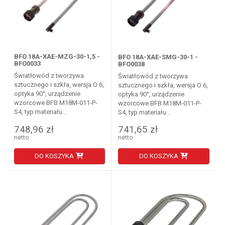
BFO 18A-XAE-MZG-30-1,5 -
BFO 18A-XAE-SMG-30-1 -
BFO0033
BFO0038
Światłowód z tworzywa
Światłowód z tworzywa
sztucznego i szkła, wersja O 6,
sztucznego i szkła, wersja O 6,
optyka 90°, urządzenie
optyka 90°, urządzenie
wzorcowe BFB M18M-011-P-
wzorcowe BFB M18M-011-P-
S4, typ materiału...
S4, typ materiału...
748,96 zł
741,65 zł
netto
netto
DO KOSZYKA
DO KOSZYKA