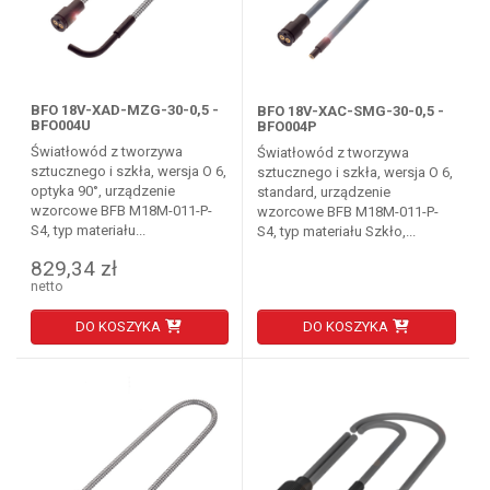
BFO 18V-XAD-MZG-30-0,5 -
BFO 18V-XAC-SMG-30-0,5 -
BFO004U
BFO004P
Światłowód z tworzywa
Światłowód z tworzywa
sztucznego i szkła, wersja O 6,
sztucznego i szkła, wersja O 6,
optyka 90°, urządzenie
standard, urządzenie
wzorcowe BFB M18M-011-P-
wzorcowe BFB M18M-011-P-
S4, typ materiału...
S4, typ materiału Szkło,...
829,34 zł
netto
DO KOSZYKA
DO KOSZYKA