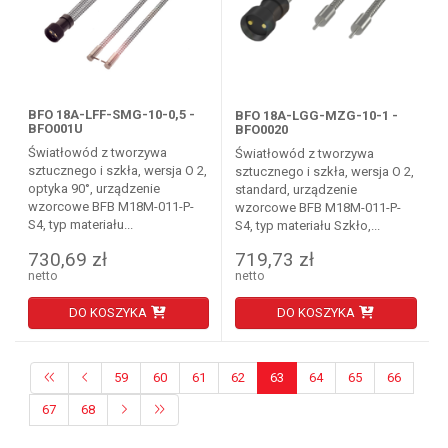
BFO 18A-LFF-SMG-10-0,5 -
BFO 18A-LGG-MZG-10-1 -
BFO001U
BFO0020
Światłowód z tworzywa
Światłowód z tworzywa
sztucznego i szkła, wersja O 2,
sztucznego i szkła, wersja O 2,
optyka 90°, urządzenie
standard, urządzenie
wzorcowe BFB M18M-011-P-
wzorcowe BFB M18M-011-P-
S4, typ materiału...
S4, typ materiału Szkło,...
730,69 zł
719,73 zł
netto
netto
DO KOSZYKA
DO KOSZYKA
59
60
61
62
63
64
65
66
67
68