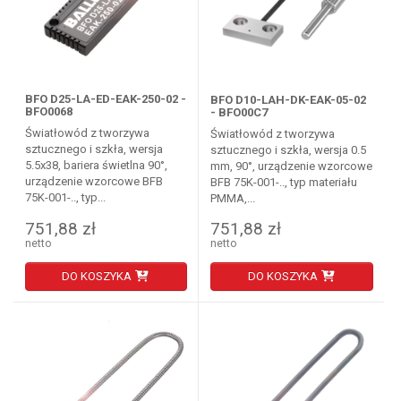
BFO D25-LA-ED-EAK-250-02 -
BFO D10-LAH-DK-EAK-05-02
BFO0068
- BFO00C7
Światłowód z tworzywa
Światłowód z tworzywa
sztucznego i szkła, wersja
sztucznego i szkła, wersja 0.5
5.5x38, bariera świetlna 90°,
mm, 90°, urządzenie wzorcowe
urządzenie wzorcowe BFB
BFB 75K-001-.., typ materiału
75K-001-.., typ...
PMMA,...
751,88 zł
751,88 zł
netto
netto
DO KOSZYKA
DO KOSZYKA