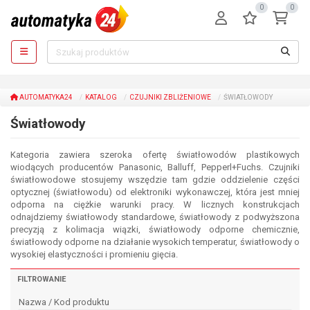
0
0
AUTOMATYKA24
KATALOG
CZUJNIKI ZBLIŻENIOWE
ŚWIATŁOWODY
Światłowody
Kategoria zawiera szeroka ofertę światłowodów plastikowych
wiodących producentów Panasonic, Balluff, Pepperl+Fuchs. Czujniki
światłowodowe stosujemy wszędzie tam gdzie oddzielenie części
optycznej (światłowodu) od elektroniki wykonawczej, która jest mniej
odporna na ciężkie warunki pracy. W licznych konstrukcjach
odnajdziemy światłowody standardowe, światłowody z podwyższona
precyzją z kolimacja wiązki, światłowody odporne chemicznie,
światłowody odporne na działanie wysokich temperatur, światłowody o
wysokiej elastyczności i promieniu gięcia.
FILTROWANIE
Nazwa / Kod produktu