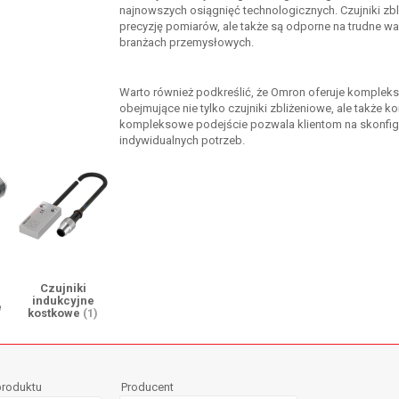
najnowszych osiągnięć technologicznych. Czujniki zbli
precyzję pomiarów, ale także są odporne na trudne wa
branżach przemysłowych.
Warto również podkreślić, że Omron oferuje komplek
obejmujące nie tylko czujniki zbliżeniowe, ale także k
kompleksowe podejście pozwala klientom na skonfig
indywidualnych potrzeb.
Czujniki
indukcyjne
e
kostkowe
(1)
produktu
Producent