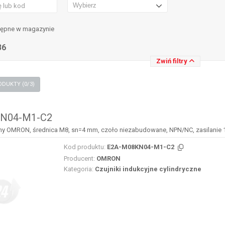
tępne w magazynie
86
Zwiń filtry
PORÓWNAJ PRODUKTY (
0
/3)
N04-M1-C2
jny OMRON, średnica M8, sn=4 mm, czoło niezabudowane, NPN/NC, zasilanie
Kod produktu:
E2A-M08KN04-M1-C2
Producent:
OMRON
Kategoria:
Czujniki indukcyjne cylindryczne