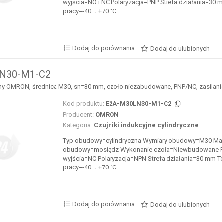
wyjścia=NO i NC Polaryzacja=PNP Strefa działania=30
pracy=-40 ÷ +70 °C...
Dodaj do porównania
Dodaj do ulubionych
N30-M1-C2
jny OMRON, średnica M30, sn=30 mm, czoło niezabudowane, PNP/NC, zasilani
Kod produktu:
E2A-M30LN30-M1-C2
Producent:
OMRON
Kategoria:
Czujniki indukcyjne cylindryczne
Typ obudowy=cylindryczna Wymiary obudowy=M30 Mat
obudowy=mosiądz Wykonanie czoła=Niewbudowane F
wyjścia=NC Polaryzacja=NPN Strefa działania=30 mm T
pracy=-40 ÷ +70 °C...
Dodaj do porównania
Dodaj do ulubionych