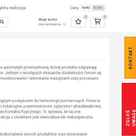
bka realizacja
Ceny
Netto
Brutto
0
0
Moje konto
oraz zamówienia
KONTAKT
nie automatyki przemysłowej, której produkty odgrywają
yce. Jednym z wiodących obszarów działalności Omron są
 w monitorowaniu i sterowaniu maszynami oraz procesami
acyjnym podejściem do technologii pomiarowych. Firma ta
iki indukcyjne, pojemnościowe, optyczne i ultradźwiękowe,
z kontaktu fizycznego. To sprawia, że są one
Z
G
Ł
O
Ś
U
W
A
G
akcja z obiektami jest niemożliwa lub niebezpieczna.
doskonalenie swoich produktów oraz stosowanie