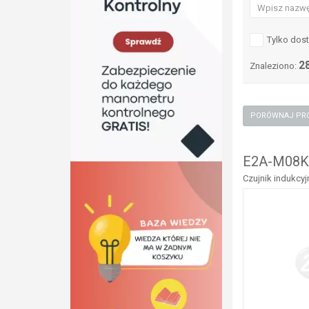
Tylko dos
2
Znaleziono:
E2A-M08K
Czujnik indukcy