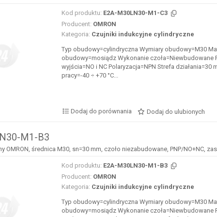
Kod produktu:
E2A-M30LN30-M1-C3
Producent:
OMRON
Kategoria:
Czujniki indukcyjne cylindryczne
Typ obudowy=cylindryczna Wymiary obudowy=M30 Mat
obudowy=mosiądz Wykonanie czoła=Niewbudowane F
wyjścia=NO i NC Polaryzacja=NPN Strefa działania=30
pracy=-40 ÷ +70 °C...
Dodaj do porównania
Dodaj do ulubionych
N30-M1-B3
jny OMRON, średnica M30, sn=30 mm, czoło niezabudowane, PNP/NO+NC, zasi
Kod produktu:
E2A-M30LN30-M1-B3
Producent:
OMRON
Kategoria:
Czujniki indukcyjne cylindryczne
Typ obudowy=cylindryczna Wymiary obudowy=M30 Mat
obudowy=mosiądz Wykonanie czoła=Niewbudowane F