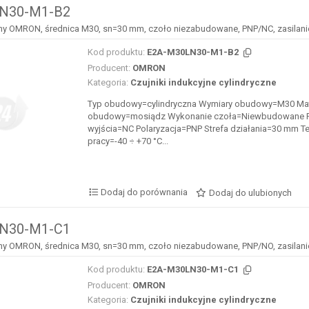
N30-M1-B2
jny OMRON, średnica M30, sn=30 mm, czoło niezabudowane, PNP/NC, zasilani
Kod produktu:
E2A-M30LN30-M1-B2
Producent:
OMRON
Kategoria:
Czujniki indukcyjne cylindryczne
Typ obudowy=cylindryczna Wymiary obudowy=M30 Mat
obudowy=mosiądz Wykonanie czoła=Niewbudowane F
wyjścia=NC Polaryzacja=PNP Strefa działania=30 mm T
pracy=-40 ÷ +70 °C...
Dodaj do porównania
Dodaj do ulubionych
N30-M1-C1
jny OMRON, średnica M30, sn=30 mm, czoło niezabudowane, PNP/NO, zasilani
Kod produktu:
E2A-M30LN30-M1-C1
Producent:
OMRON
Kategoria:
Czujniki indukcyjne cylindryczne