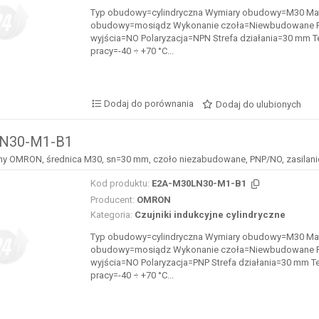
Typ obudowy=cylindryczna Wymiary obudowy=M30 Mat
obudowy=mosiądz Wykonanie czoła=Niewbudowane F
wyjścia=NO Polaryzacja=NPN Strefa działania=30 mm 
pracy=-40 ÷ +70 °C...
Dodaj do porównania
Dodaj do ulubionych
N30-M1-B1
jny OMRON, średnica M30, sn=30 mm, czoło niezabudowane, PNP/NO, zasilani
Kod produktu:
E2A-M30LN30-M1-B1
Producent:
OMRON
Kategoria:
Czujniki indukcyjne cylindryczne
Typ obudowy=cylindryczna Wymiary obudowy=M30 Mat
obudowy=mosiądz Wykonanie czoła=Niewbudowane F
wyjścia=NO Polaryzacja=PNP Strefa działania=30 mm T
pracy=-40 ÷ +70 °C...