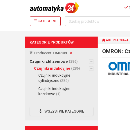
1
KATEGORIE
AUTOMATYKA24
KATEGORIE PRODUKTÓW
OMRON: Czu
Producent:
OMRON
Czujniki zbliżeniowe
(286)
Czujniki indukcyjne
(286)
Czujniki indukcyjne
cylindryczne
(285)
Czujniki indukcyjne
kostkowe
(1)
WSZYSTKIE KATEGORIE