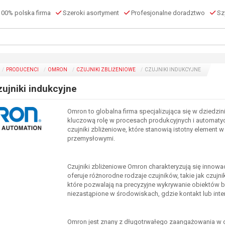
00% polska firma
Szeroki asortyment
Profesjonalne doradztwo
Szy
PRODUCENCI
OMRON
CZUJNIKI ZBLIŻENIOWE
CZUJNIKI INDUKCYJNE
jniki indukcyjne
Omron to globalna firma specjalizująca się w dziedzi
kluczową rolę w procesach produkcyjnych i automat
czujniki zbliżeniowe, które stanowią istotny element
przemysłowymi.
Czujniki zbliżeniowe Omron charakteryzują się innow
oferuje różnorodne rodzaje czujników, takie jak czujn
które pozwalają na precyzyjne wykrywanie obiektów be
niezastąpione w środowiskach, gdzie kontakt lub inter
Omron jest znany z długotrwałego zaangażowania w 