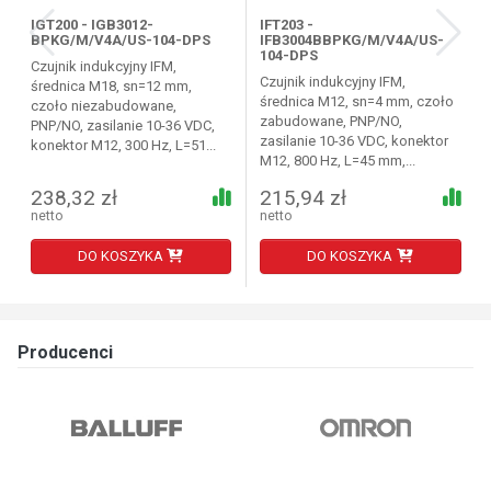
IGT200 - IGB3012-
IFT203 -
BPKG/M/V4A/US-104-DPS
IFB3004BBPKG/M/V4A/US-
104-DPS
Czujnik indukcyjny IFM,
Czujnik indukcyjny IFM,
średnica M18, sn=12 mm,
średnica M12, sn=4 mm, czoło
czoło niezabudowane,
zabudowane, PNP/NO,
PNP/NO, zasilanie 10-36 VDC,
zasilanie 10-36 VDC, konektor
konektor M12, 300 Hz, L=51...
M12, 800 Hz, L=45 mm,...
238,32 zł
215,94 zł
netto
netto
DO KOSZYKA
DO KOSZYKA
Producenci