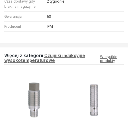
Czas dostawy gdy
2 tygodnie
brak na magazynie
Gwarancja
60
Producent
IFM
Więcej z kategorii
Czujniki indukcyjne
Wszystkie
wysokotemperaturowe
produkty