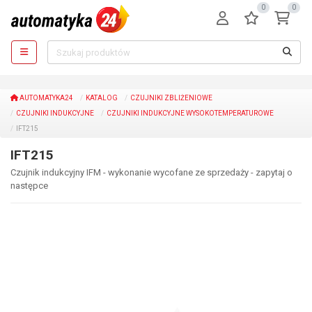
0
0
AUTOMATYKA24
KATALOG
CZUJNIKI ZBLIŻENIOWE
CZUJNIKI INDUKCYJNE
CZUJNIKI INDUKCYJNE WYSOKOTEMPERATUROWE
IFT215
IFT215
Czujnik indukcyjny IFM - wykonanie wycofane ze sprzedaży - zapytaj o
następce