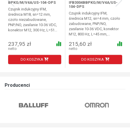
BPKG/M/V4A/US-104-DPS
IFB3004BBPKG/M/V4A/US-
104-DPS
Czujnik indukcyjny IFM,
Czujnik indukcyjny IFM,
średnica M18, sn=12 mm,
średnica M12, sn=4 mm, czoło
czoło niezabudowane,
zabudowane, PNP/NO,
PNP/NO, zasilanie 10-36 VDC,
zasilanie 10-36 VDC, konektor
konektor M12, 300 Hz, L=51...
M12, 800 Hz, L=45 mm,...
237,95 zł
215,60 zł
netto
netto
DO KOSZYKA
DO KOSZYKA
Producenci