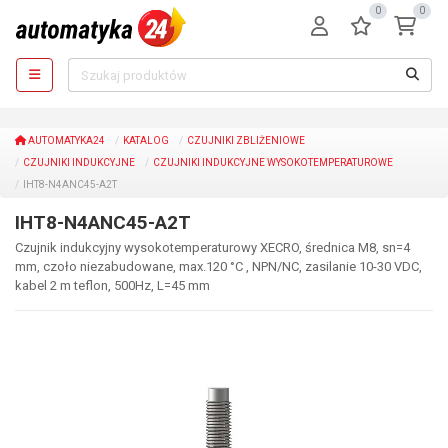
0
0
AUTOMATYKA24
KATALOG
CZUJNIKI ZBLIŻENIOWE
CZUJNIKI INDUKCYJNE
CZUJNIKI INDUKCYJNE WYSOKOTEMPERATUROWE
IHT8-N4ANC45-A2T
IHT8-N4ANC45-A2T
Czujnik indukcyjny wysokotemperaturowy XECRO, średnica M8, sn=4
mm, czoło niezabudowane, max.120 °C , NPN/NC, zasilanie 10-30 VDC,
kabel 2 m teflon, 500Hz, L=45 mm