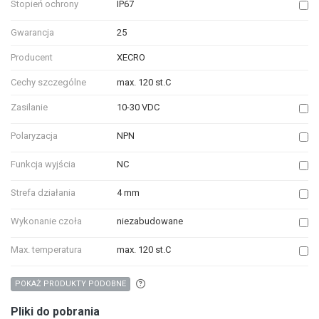
Stopień ochrony
IP67
Gwarancja
25
Producent
XECRO
Cechy szczególne
max. 120 st.C
Zasilanie
10-30 VDC
Polaryzacja
NPN
Funkcja wyjścia
NC
Strefa działania
4 mm
Wykonanie czoła
niezabudowane
Max. temperatura
max. 120 st.C
Aby wyszukać produkty o podobnych właśc
POKAŻ PRODUKTY PODOBNE
Pliki do pobrania