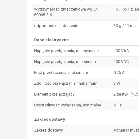
Wytrzymałość zmęczeniowa wg EN
10 … 55 Hz, a
60068-2-6
odporność na uderzenie
30 g / 11 ms
Dane elektryczne
Napięcie przełączania, maksymalne
100 VAC
Napięcie przełączania, maksimum
100 VDC
Prąd przełączenia, maksimum
0,25 A
Zdolność przełączania, maksimum
3 W
Element przełączający
2 zestyki (NC)
Częstotliwość wyłączania, minimalne
5 Hz
Zakres dostawy
Zakres dostawy
Actuator must