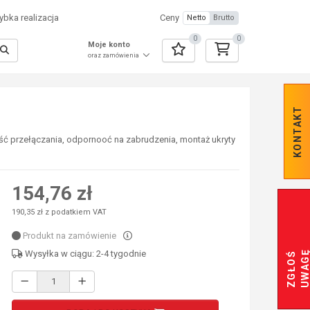
bka realizacja
Ceny
Netto
Brutto
0
0
Moje konto
oraz zamówienia
KONTAKT
ść przełączania, odpornooć na zabrudzenia, montaż ukryty
154,76 zł
190,35 zł z podatkiem VAT
Produkt na zamówienie
Wysyłka w ciągu: 2-4 tygodnie
Z
G
Ł
O
Ś
U
W
A
G