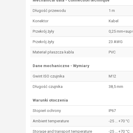
Mechanical data - Connection technique
Długość przewodu
1 m
Konektor
Kabel
Przekrój żyły
0,25 mm<sup
Przekrój żyły
23 AWG
Materiał płaszcza kabla
PVC
Dane mechaniczne - Wymiary
Gwint ISO czujnika
M12
Długość czujnika
38,5 mm
Warunki otoczenia
Stopień ochrony
IP67
Ambient temperature
-25 ... +70 °C
Storage and transport temperature
-25 ... +70 °C