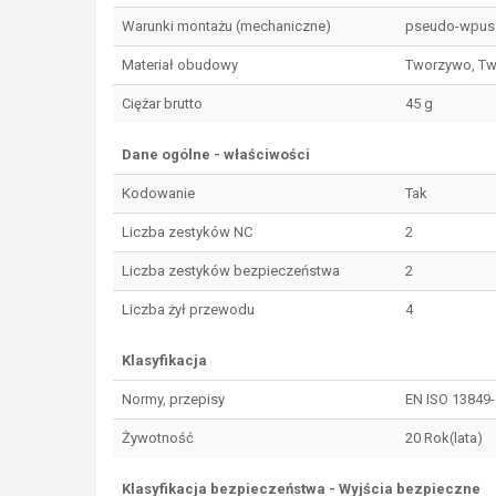
Warunki montażu (mechaniczne)
pseudo-wpus
Materiał obudowy
Tworzywo, Tw
Ciężar brutto
45 g
Dane ogólne - właściwości
Kodowanie
Tak
Liczba zestyków NC
2
Liczba zestyków bezpieczeństwa
2
Liczba żył przewodu
4
Klasyfikacja
Normy, przepisy
EN ISO 13849-
Żywotność
20 Rok(lata)
Klasyfikacja bezpieczeństwa - Wyjścia bezpieczne