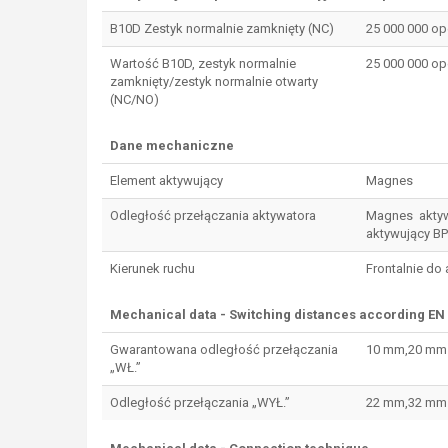
B10D Zestyk normalnie zamknięty (NC)
25 000 000 op
Wartość B10D, zestyk normalnie
25 000 000 op
zamknięty/zestyk normalnie otwarty
(NC/NO)
Dane mechaniczne
Element aktywujący
Magnes
Odległość przełączania aktywatora
Magnes akty
aktywujący B
Kierunek ruchu
Frontalnie do
Mechanical data - Switching distances according EN 
Gwarantowana odległość przełączania
10 mm,20 mm
„WŁ.”
Odległość przełączania „WYŁ.”
22 mm,32 mm