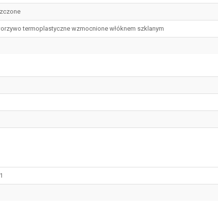
zczone
orzywo termoplastyczne wzmocnione włóknem szklanym
1