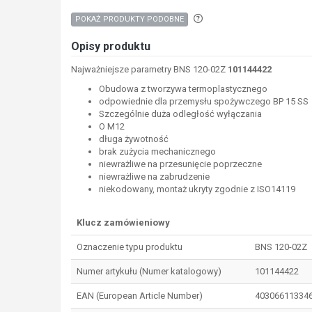
Aby wyszukać produkty o p
POKAŻ PRODUKTY PODOBNE
Opisy produktu
Najważniejsze parametry BNS 120-02Z
101144422
Obudowa z tworzywa termoplastycznego
odpowiednie dla przemysłu spożywczego BP 15 SS
Szczególnie duża odległość wyłączania
O M12
długa żywotność
brak zużycia mechanicznego
niewrażliwe na przesunięcie poprzeczne
niewrażliwe na zabrudzenie
niekodowany, montaż ukryty zgodnie z ISO14119
Klucz zamówieniowy
Oznaczenie typu produktu
BNS 120-02Z
Numer artykułu (Numer katalogowy)
101144422
EAN (European Article Number)
40306611334