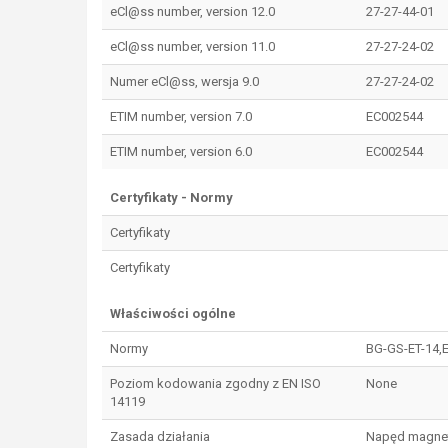
eCl@ss number, version 12.0
27-27-44-01
eCl@ss number, version 11.0
27-27-24-02
Numer eCl@ss, wersja 9.0
27-27-24-02
ETIM number, version 7.0
EC002544
ETIM number, version 6.0
EC002544
Certyfikaty - Normy
Certyfikaty
Certyfikaty
Właściwości ogólne
Normy
BG-GS-ET-14,E
Poziom kodowania zgodny z EN ISO
None
14119
Zasada działania
Napęd magne