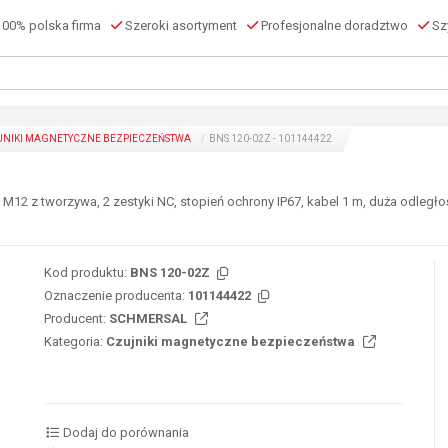
00% polska firma
Szeroki asortyment
Profesjonalne doradztwo
Szy
JNIKI MAGNETYCZNE BEZPIECZEŃSTWA
BNS 120-02Z - 101144422
2 z tworzywa, 2 zestyki NC, stopień ochrony IP67, kabel 1 m, duża odległo
Kod produktu:
BNS 120-02Z
Oznaczenie producenta:
101144422
Producent:
SCHMERSAL
Kategoria:
Czujniki magnetyczne bezpieczeństwa
Dodaj do porównania