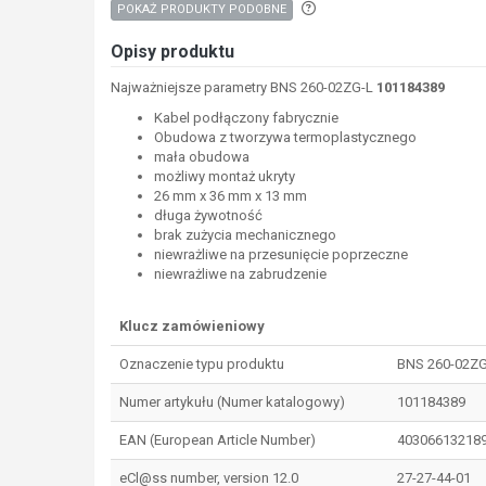
Aby wyszukać produkty o p
POKAŻ PRODUKTY PODOBNE
Opisy produktu
Najważniejsze parametry BNS 260-02ZG-L
101184389
Kabel podłączony fabrycznie
Obudowa z tworzywa termoplastycznego
mała obudowa
możliwy montaż ukryty
26 mm x 36 mm x 13 mm
długa żywotność
brak zużycia mechanicznego
niewrażliwe na przesunięcie poprzeczne
niewrażliwe na zabrudzenie
Klucz zamówieniowy
Oznaczenie typu produktu
BNS 260-02ZG
Numer artykułu (Numer katalogowy)
101184389
EAN (European Article Number)
40306613218
eCl@ss number, version 12.0
27-27-44-01