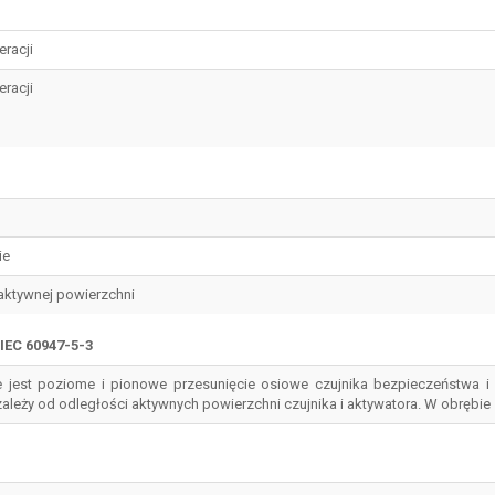
eracji
eracji
ie
 aktywnej powierzchni
IEC 60947-5-3
 jest poziome i pionowe przesunięcie osiowe czujnika bezpieczeństwa i
ależy od odległości aktywnych powierzchni czujnika i aktywatora. W obrębie za