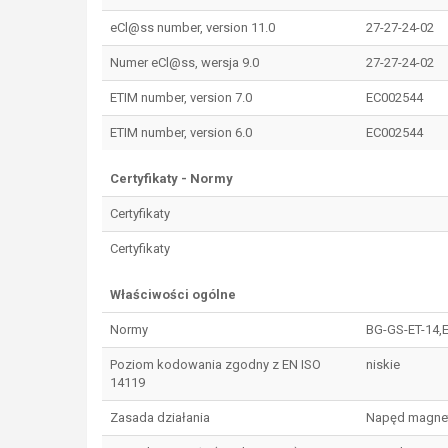
eCl@ss number, version 11.0
27-27-24-02
Numer eCl@ss, wersja 9.0
27-27-24-02
ETIM number, version 7.0
EC002544
ETIM number, version 6.0
EC002544
Certyfikaty - Normy
Certyfikaty
Certyfikaty
Właściwości ogólne
Normy
BG-GS-ET-14,E
Poziom kodowania zgodny z EN ISO
niskie
14119
Zasada działania
Napęd magne