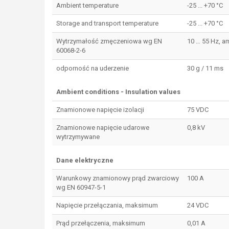
Ambient temperature
-25 ... +70 °C
Storage and transport temperature
-25 ... +70 °C
Wytrzymałość zmęczeniowa wg EN
10 … 55 Hz, a
60068-2-6
odporność na uderzenie
30 g / 11 ms
Ambient conditions - Insulation values
Znamionowe napięcie izolacji
75 VDC
Znamionowe napięcie udarowe
0,8 kV
wytrzymywane
Dane elektryczne
Warunkowy znamionowy prąd zwarciowy
100 A
wg EN 60947-5-1
Napięcie przełączania, maksimum
24 VDC
Prąd przełączenia, maksimum
0,01 A