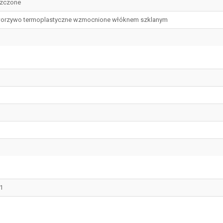
zczone
orzywo termoplastyczne wzmocnione włóknem szklanym
1