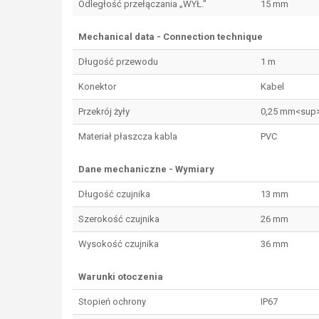
Odległość przełączania „WYŁ.”
15 mm
Mechanical data - Connection technique
Długość przewodu
1 m
Konektor
Kabel
Przekrój żyły
0,25 mm<sup
Materiał płaszcza kabla
PVC
Dane mechaniczne - Wymiary
Długość czujnika
13 mm
Szerokość czujnika
26 mm
Wysokość czujnika
36 mm
Warunki otoczenia
Stopień ochrony
IP67