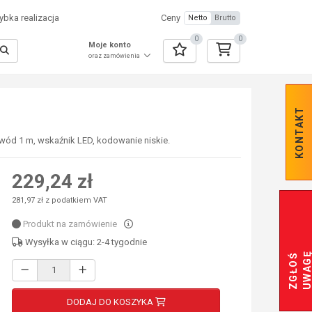
bka realizacja
Ceny
Netto
Brutto
0
0
Moje konto
oraz zamówienia
KONTAKT
wód 1 m, wskaźnik LED, kodowanie niskie.
229,24 zł
281,97 zł z podatkiem VAT
Produkt na zamówienie
Wysyłka w ciągu: 2-4 tygodnie
Z
G
Ł
O
Ś
U
W
A
G
DODAJ DO KOSZYKA