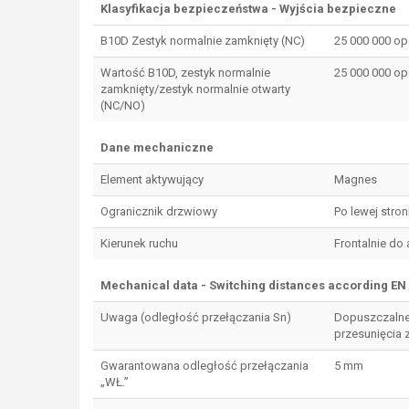
Klasyfikacja bezpieczeństwa - Wyjścia bezpieczne
B10D Zestyk normalnie zamknięty (NC)
25 000 000 op
Wartość B10D, zestyk normalnie
25 000 000 op
zamknięty/zestyk normalnie otwarty
(NC/NO)
Dane mechaniczne
Element aktywujący
Magnes
Ogranicznik drzwiowy
Po lewej stron
Kierunek ruchu
Frontalnie do
Mechanical data - Switching distances according EN 
Uwaga (odległość przełączania Sn)
Dopuszczalne
przesunięcia z
Gwarantowana odległość przełączania
5 mm
„WŁ.”