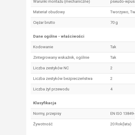
Warunki montażu (mechaniczne)
pseudo-wpus
Materiał obudowy
Tworzywo, Tw
Ciężar brutto
70 g
Dane ogólne - właściwości
Kodowanie
Tak
Zintegrowany wskaźnik, ogólnie
Tak
Liczba zestyków NC
2
Liczba zestyków bezpieczeństwa
2
Liczba żył przewodu
4
Klasyfikacja
Normy, przepisy
EN ISO 13849-
Żywotność
20 Rok(lata)