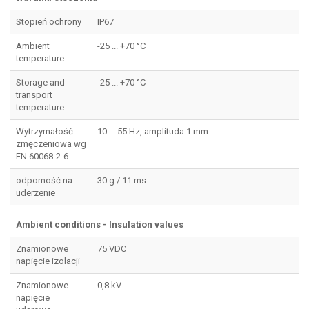
Stopień ochrony
IP67
Ambient
-25 ... +70 °C
temperature
Storage and
-25 ... +70 °C
transport
temperature
Wytrzymałość
10 … 55 Hz, amplituda 1 mm
zmęczeniowa wg
EN 60068-2-6
odporność na
30 g / 11 ms
uderzenie
Ambient conditions - Insulation values
Znamionowe
75 VDC
napięcie izolacji
Znamionowe
0,8 kV
napięcie