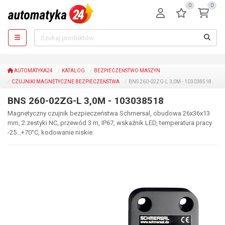
0
0
AUTOMATYKA24
KATALOG
BEZPIECZEŃSTWO MASZYN
CZUJNIKI MAGNETYCZNE BEZPIECZEŃSTWA
BNS 260-02ZG-L 3,0M - 103038518
BNS 260-02ZG-L 3,0M - 103038518
Magnetyczny czujnik bezpieczeństwa Schmersal, obudowa 26x36x13
mm, 2 zestyki NC, przewód 3 m, IP67, wskaźnik LED, temperatura pracy
-25...+70°C, kodowanie niskie.