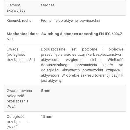
Element
Magnes
aktywujący
Kierunek ruchu
Frontalnie do aktywnej powierzchni
Mechanical data - Switching distances according EN IEC 60947-
5-3
Uwaga
Dopuszczalne jest poziome i pionowe
(odległość
przesunięcie osiowe czujnika bezpieczeństwa i
przełączania Sn)
aktywatora względem siebie. Wielkość
dopuszczalnego przesunięcia zależy od
odległości aktywnych powierzchni czujnika i
aktywatora. W obrębie zakresu tolerancji czujnik
jest aktywny.
Gwarantowana
5 mm
odległość
przełączania
„WŁ.”
Odległość
15 mm
przełączania
„WYŁ.”