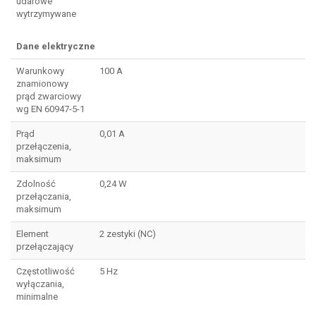
udarowe
wytrzymywane
Dane elektryczne
Warunkowy
100 A
znamionowy
prąd zwarciowy
wg EN 60947-5-1
Prąd
0,01 A
przełączenia,
maksimum
Zdolność
0,24 W
przełączania,
maksimum
Element
2 zestyki (NC)
przełączający
Częstotliwość
5 Hz
wyłączania,
minimalne