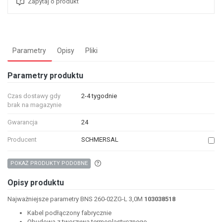
Zapytaj o produkt
Parametry
Opisy
Pliki
Parametry produktu
Czas dostawy gdy
2-4 tygodnie
brak na magazynie
Gwarancja
24
Producent
SCHMERSAL
Aby wyszukać produkty o podobnych właśc
POKAŻ PRODUKTY PODOBNE
Opisy produktu
Najważniejsze parametry BNS 260-02ZG-L 3,0M
103038518
Kabel podłączony fabrycznie
Obudowa z tworzywa termoplastycznego