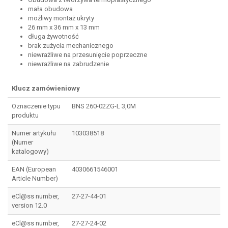
mała obudowa
możliwy montaż ukryty
26 mm x 36 mm x 13 mm
długa żywotność
brak zużycia mechanicznego
niewrażliwe na przesunięcie poprzeczne
niewrażliwe na zabrudzenie
Klucz zamówieniowy
Oznaczenie typu
BNS 260-02ZG-L 3,0M
produktu
Numer artykułu
103038518
(Numer
katalogowy)
EAN (European
4030661546001
Article Number)
eCl@ss number,
27-27-44-01
version 12.0
eCl@ss number,
27-27-24-02