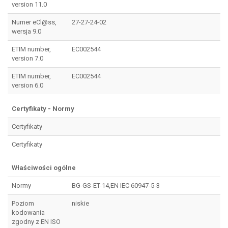
version 11.0
Numer eCl@ss,
27-27-24-02
wersja 9.0
ETIM number,
EC002544
version 7.0
ETIM number,
EC002544
version 6.0
Certyfikaty - Normy
Certyfikaty
Certyfikaty
Właściwości ogólne
Normy
BG-GS-ET-14,EN IEC 60947-5-3
Poziom
niskie
kodowania
zgodny z EN ISO