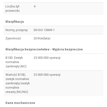
Liczba żył
4
przewodu
Klasyfikacja
Normy, przepisy
EN ISO 13849-1
Żywotność
20 Rok(lata)
Klasyfikacja bezpieczeństwa - Wyjścia bezpieczne
B10D Zestyk
25 000 000 operacji
normalnie
zamknięty (NC)
Wartość B10D,
25 000 000 operacji
zestyk normalnie
zamknięty/zestyk
normalnie
otwarty (NC/NO)
Dane mechaniczne