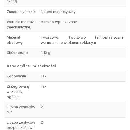
14119
Zasada działania
Napęd magnetyczny
Warunki montażu
pseudo-wpuszczone
(mechaniczne)
Materiał
Tworzywo, Tworzywo termoplastyczne
obudowy
wzmocnione włóknem szklanym
Ciężar brutto
143 g
Dane ogólne - właściwości
Kodowanie
Tak
Zintegrowany
Tak
wskaźnik,
ogólnie
Liczba zestyków
2
NC
Liczba zestyków
2
bezpieczeństwa