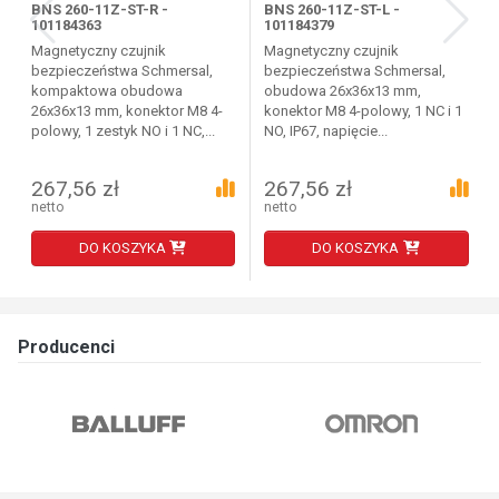
BNS 260-11Z-ST-R -
BNS 260-11Z-ST-L -
101184363
101184379
Magnetyczny czujnik
Magnetyczny czujnik
bezpieczeństwa Schmersal,
bezpieczeństwa Schmersal,
kompaktowa obudowa
obudowa 26x36x13 mm,
26x36x13 mm, konektor M8 4-
konektor M8 4-polowy, 1 NC i 1
polowy, 1 zestyk NO i 1 NC,...
NO, IP67, napięcie...
267,56 zł
267,56 zł
netto
netto
DO KOSZYKA
DO KOSZYKA
Producenci