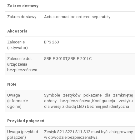
Zakres dostawy
Zakres dostawy
Actuator must be ordered separately.
Akcesoria
Zalecenie
BPS 260
(aktywator)
Zalecenie dot.
SRB-E-301ST,SRB-E-201LC
urządzenia
bezpieczeństwa
Note
Uwaga
Symbole zestyków pokazane dla zamkniętej
(informacje
osłony bezpieczeństwa.,Konfiguracja zestyku
ogólne)
dla wersji z diodą LED i bez niej jest identyczna
Przykład połączeń
Uwaga (przykład
Zestyk S21-S22 i S11-S12 musi być zintegrowany
połączeń)
w obwodzie bezpieczeństwa.