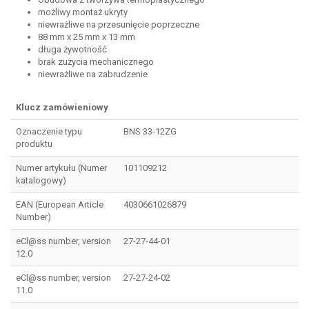
możliwy montaż ukryty
niewrażliwe na przesunięcie poprzeczne
88 mm x 25 mm x 13 mm
długa żywotność
brak zużycia mechanicznego
niewrażliwe na zabrudzenie
Klucz zamówieniowy
Oznaczenie typu
BNS 33-12ZG
produktu
Numer artykułu (Numer
101109212
katalogowy)
EAN (European Article
4030661026879
Number)
eCl@ss number, version
27-27-44-01
12.0
eCl@ss number, version
27-27-24-02
11.0