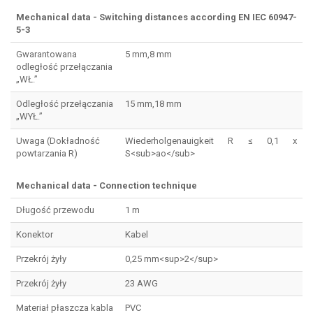
Mechanical data - Switching distances according EN IEC 60947-
5-3
Gwarantowana
5 mm,8 mm
odległość przełączania
„WŁ.”
Odległość przełączania
15 mm,18 mm
„WYŁ.”
Uwaga (Dokładność
Wiederholgenauigkeit R ≤ 0,1 x
powtarzania R)
S<sub>ao</sub>
Mechanical data - Connection technique
Długość przewodu
1 m
Konektor
Kabel
Przekrój żyły
0,25 mm<sup>2</sup>
Przekrój żyły
23 AWG
Materiał płaszcza kabla
PVC