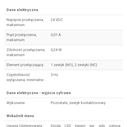
Dane elektryczne
Napięcie przełączania,
24 VDC
maksimum
Prąd przełączenia,
0,01 A
maksimum
Zdolność przełączania,
0,24 W
maksimum
Element przełączający
1 zestyk (NO), 2 zestyki (NC)
Częstotliwość
5 Hz
wyłączania, minimalne
Dane elektryczne - wyjście cyfrowe
Wykonanie
Pozostałe, zestyk kontaktronowy
Wskaźnik stanu
Uwaga (zintegrowany
Dioda LED świeci się, gdy osłona