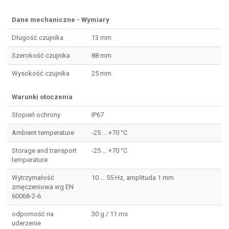
Dane mechaniczne - Wymiary
Długość czujnika
13 mm
Szerokość czujnika
88 mm
Wysokość czujnika
25 mm
Warunki otoczenia
Stopień ochrony
IP67
Ambient temperature
-25 ... +70 °C
Storage and transport
-25 ... +70 °C
temperature
Wytrzymałość
10 … 55 Hz, amplituda 1 mm
zmęczeniowa wg EN
60068-2-6
odporność na
30 g / 11 ms
uderzenie