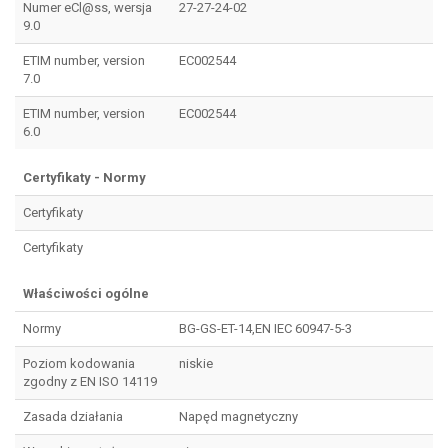
Numer eCl@ss, wersja
27-27-24-02
9.0
ETIM number, version
EC002544
7.0
ETIM number, version
EC002544
6.0
Certyfikaty - Normy
Certyfikaty
Certyfikaty
Właściwości ogólne
Normy
BG-GS-ET-14,EN IEC 60947-5-3
Poziom kodowania
niskie
zgodny z EN ISO 14119
Zasada działania
Napęd magnetyczny