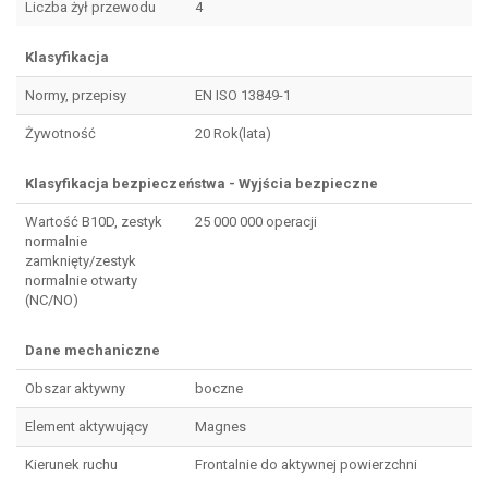
Liczba żył przewodu
4
Klasyfikacja
Normy, przepisy
EN ISO 13849-1
Żywotność
20 Rok(lata)
Klasyfikacja bezpieczeństwa - Wyjścia bezpieczne
Wartość B10D, zestyk
25 000 000 operacji
normalnie
zamknięty/zestyk
normalnie otwarty
(NC/NO)
Dane mechaniczne
Obszar aktywny
boczne
Element aktywujący
Magnes
Kierunek ruchu
Frontalnie do aktywnej powierzchni