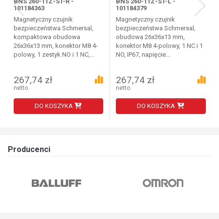
BNS 260-11Z-ST-R -
BNS 260-11Z-ST-L -
101184363
101184379
Magnetyczny czujnik
Magnetyczny czujnik
bezpieczeństwa Schmersal,
bezpieczeństwa Schmersal,
kompaktowa obudowa
obudowa 26x36x13 mm,
26x36x13 mm, konektor M8 4-
konektor M8 4-polowy, 1 NC i 1
polowy, 1 zestyk NO i 1 NC,...
NO, IP67, napięcie...
267,74 zł
267,74 zł
netto
netto
DO KOSZYKA
DO KOSZYKA
Producenci