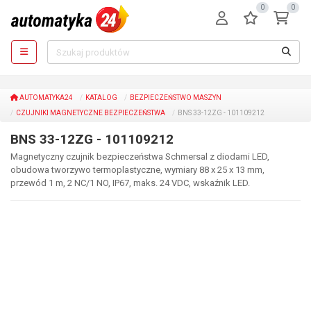
0
0
AUTOMATYKA24
KATALOG
BEZPIECZEŃSTWO MASZYN
CZUJNIKI MAGNETYCZNE BEZPIECZEŃSTWA
BNS 33-12ZG - 101109212
BNS 33-12ZG - 101109212
Magnetyczny czujnik bezpieczeństwa Schmersal z diodami LED,
obudowa tworzywo termoplastyczne, wymiary 88 x 25 x 13 mm,
przewód 1 m, 2 NC/1 NO, IP67, maks. 24 VDC, wskaźnik LED.