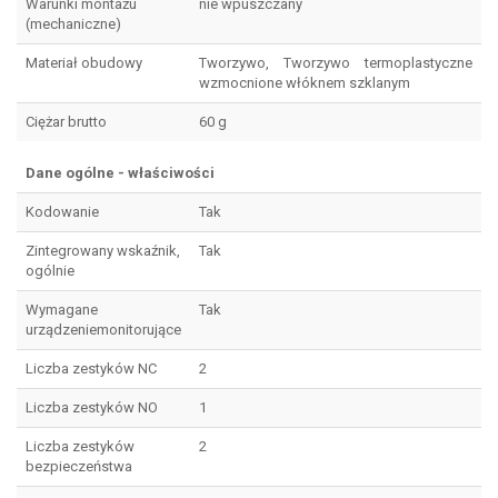
Warunki montażu
nie wpuszczany
(mechaniczne)
Materiał obudowy
Tworzywo, Tworzywo termoplastyczne
wzmocnione włóknem szklanym
Ciężar brutto
60 g
Dane ogólne - właściwości
Kodowanie
Tak
Zintegrowany wskaźnik,
Tak
ogólnie
Wymagane
Tak
urządzeniemonitorujące
Liczba zestyków NC
2
Liczba zestyków NO
1
Liczba zestyków
2
bezpieczeństwa