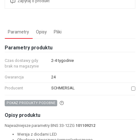
Zapytaj o produkt
Parametry
Opisy
Pliki
Parametry produktu
Czas dostawy gdy
2-4 tygodnie
brak na magazynie
Gwarancja
24
Producent
SCHMERSAL
Aby wyszukać produkty o podobnych właśc
POKAŻ PRODUKTY PODOBNE
Opisy produktu
Najważniejsze parametry BNS 33-12ZG
101109212
Wersja z diodami LED
Obudowa z tworzywa termoplastycznego