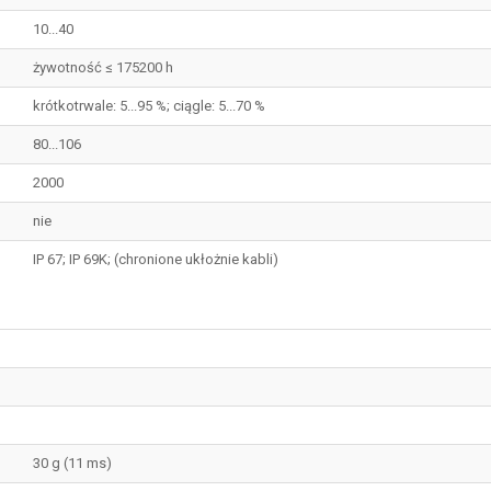
10...40
żywotność ≤ 175200 h
krótkotrwale: 5...95 %; ciągle: 5...70 %
80...106
2000
nie
IP 67; IP 69K; (chronione ukłożnie kabli)
30 g (11 ms)