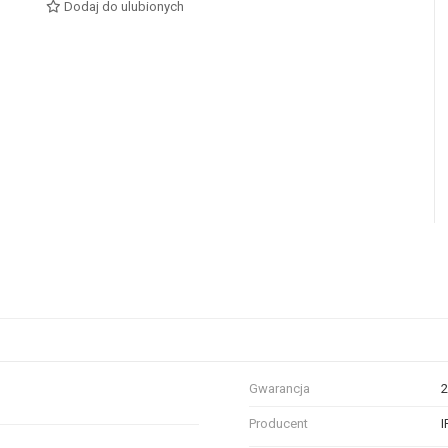
Dodaj do ulubionych
Gwarancja
2
Producent
I