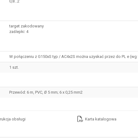
0,8...2
target zakodowany
zaślepki: 4
W połączeniu z G150xS typ / AC4x2S można uzyskać przez do PL e (wg IS
1 szt.
Przewód: 6 m, PVC, Ø 5 mm; 6 x 0,25 mm2
trukcja obsługi
Karta katalogowa