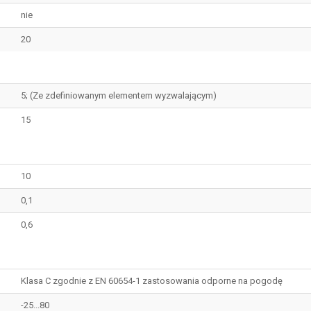
nie
20
5; (Ze zdefiniowanym elementem wyzwalającym)
15
10
0,1
0,6
Klasa C zgodnie z EN 60654-1 zastosowania odporne na pogodę
-25...80