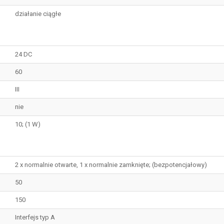
działanie ciągłe
24 DC
60
III
nie
10; (1 W)
2 x normalnie otwarte, 1 x normalnie zamknięte; (bezpotencjałowy)
50
150
Interfejs typ A