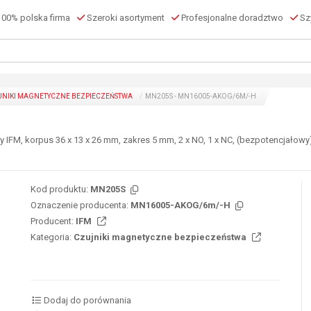
00% polska firma
Szeroki asortyment
Profesjonalne doradztwo
Szy
JNIKI MAGNETYCZNE BEZPIECZEŃSTWA
MN205S - MN16005-AKOG/6M/-H
M, korpus 36 x 13 x 26 mm, zakres 5 mm, 2 x NO, 1 x NC, (bezpotencjałowy), 
Kod produktu:
MN205S
Oznaczenie producenta:
MN16005-AKOG/6m/-H
Producent:
IFM
Kategoria:
Czujniki magnetyczne bezpieczeństwa
Dodaj do porównania