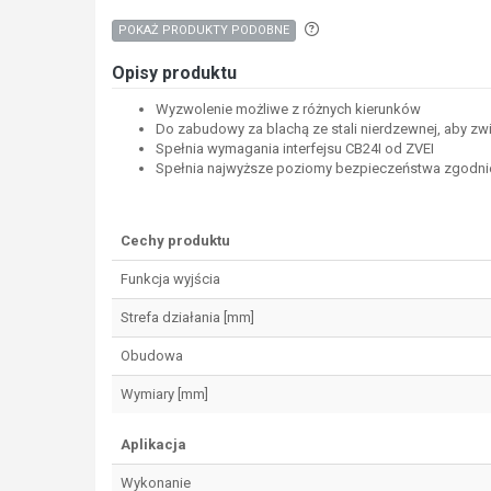
Aby wyszukać produkty o p
POKAŻ PRODUKTY PODOBNE
Opisy produktu
Wyzwolenie możliwe z różnych kierunków
Do zabudowy za blachą ze stali nierdzewnej, aby z
Spełnia wymagania interfejsu CB24I od ZVEI
Spełnia najwyższe poziomy bezpieczeństwa zgodnie z
Cechy produktu
Funkcja wyjścia
Strefa działania [mm]
Obudowa
Wymiary [mm]
Aplikacja
Wykonanie