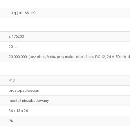
10 g (10...55 Hz)
≤ 175200
20 lat
20.000.000; (bez obciążenia; przy maks. obciążeniu DC 12, 24 V, 50 mA: 
413
prostopadłościan
montaż niezabudowany
36 x 13 x 26
PA