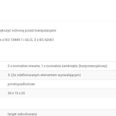
odobnych właściwościach technicznych, zaznacz pole obok tych atrybutów, d
większyć ochronę przed manipulacjami
 ISO 13849-1 i SILCL 3 z IEC 62061
2 x normalnie otwarte, 1 x normalnie zamknięte; (bezpotencjałowy)
5; (Ze zdefiniowanym elementem wyzwalającym)
prostopadłościan
36 x 13 x 26
target zakodowany