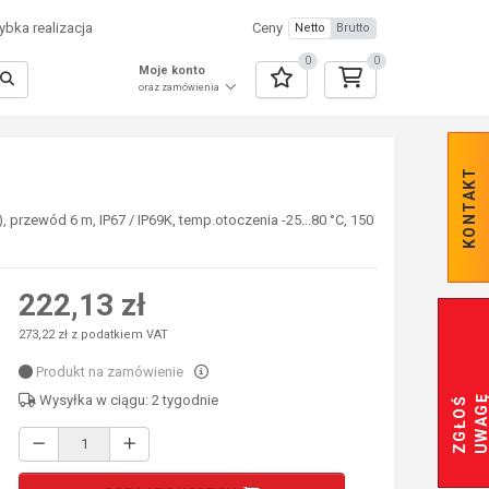
bka realizacja
Ceny
Netto
Brutto
0
0
Moje konto
oraz zamówienia
KONTAKT
przewód 6 m, IP67 / IP69K, temp.otoczenia -25...80 °C, 150
222,13 zł
273,22 zł z podatkiem VAT
Produkt na zamówienie
Wysyłka w ciągu: 2 tygodnie
Z
G
Ł
O
Ś
U
W
A
G