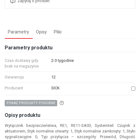
Zapytaj o produkt
Parametry
Opisy
Pliki
Parametry produktu
Czas dostawy gdy
2-3 tygodnie
brak na magazynie
Gwarancja
12
Producent
SICK
Aby wyszukać produkty o podobnych właśc
POKAŻ PRODUKTY PODOBNE
Opisy produktu
Wyłącznik bezpieczeństwa, RE1, RE11-SA03, Systemteil: Czujnik z
aktuatorem, Styk normalnie otwarty: 1, Styk normalnie zamknięty: 1, Styki
sygnalizacyjne: 0, Typ przyłącza – szczegóły: Przewód, Długość