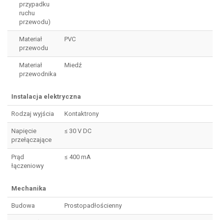
przypadku
ruchu
przewodu)
Materiał
PVC
przewodu
Materiał
Miedź
przewodnika
Instalacja elektryczna
Rodzaj wyjścia
Kontaktrony
Napięcie
≤ 30 V DC
przełączające
Prąd
≤ 400 mA
łączeniowy
Mechanika
Budowa
Prostopadłościenny