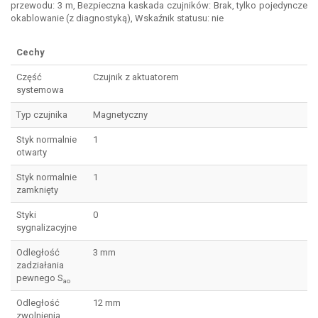
przewodu: 3 m, Bezpieczna kaskada czujników: Brak, tylko pojedyncze
okablowanie (z diagnostyką), Wskaźnik statusu: nie
Cechy
Część
Czujnik z aktuatorem
systemowa
Typ czujnika
Magnetyczny
Styk normalnie
1
otwarty
Styk normalnie
1
zamknięty
Styki
0
sygnalizacyjne
Odległość
3 mm
zadziałania
pewnego S
ao
Odległość
12 mm
zwolnienia