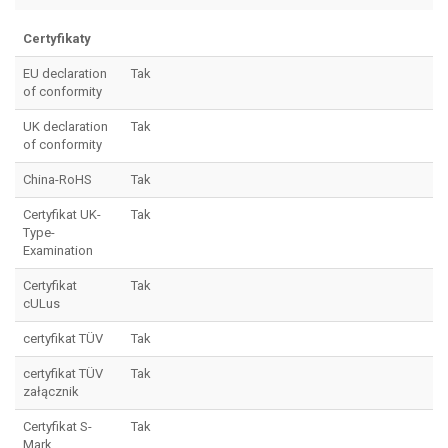
Certyfikaty
EU declaration
Tak
of conformity
UK declaration
Tak
of conformity
China-RoHS
Tak
Certyfikat UK-
Tak
Type-
Examination
Certyfikat
Tak
cULus
certyfikat TÜV
Tak
certyfikat TÜV
Tak
załącznik
Certyfikat S-
Tak
Mark