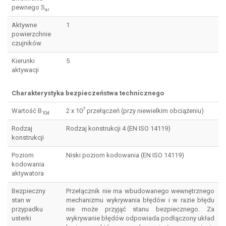
pewnego S
ar
Aktywne
1
powierzchnie
czujników
Kierunki
5
aktywacji
Charakterystyka bezpieczeństwa technicznego
7
Wartość B
2 x 10
przełączeń (przy niewielkim obciążeniu)
10d
Rodzaj
Rodzaj konstrukcji 4 (EN ISO 14119)
konstrukcji
Poziom
Niski poziom kodowania (EN ISO 14119)
kodowania
aktywatora
Bezpieczny
Przełącznik nie ma wbudowanego wewnętrznego
stan w
mechanizmu wykrywania błędów i w razie błędu
przypadku
nie może przyjąć stanu bezpiecznego. Za
usterki
wykrywanie błędów odpowiada podłączony układ