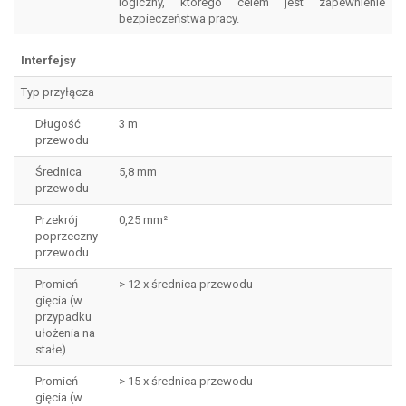
logiczny, którego celem jest zapewnienie
bezpieczeństwa pracy.
Interfejsy
Typ przyłącza
Długość
3 m
przewodu
Średnica
5,8 mm
przewodu
Przekrój
0,25 mm²
poprzeczny
przewodu
Promień
> 12 x średnica przewodu
gięcia (w
przypadku
ułożenia na
stałe)
Promień
> 15 x średnica przewodu
gięcia (w