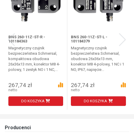
BNS 260-11Z-ST-R -
BNS 260-11Z-ST-L -
101184363
101184379
Magnetyczny czujnik
Magnetyczny czujnik
bezpieczeństwa Schmersal,
bezpieczeństwa Schmersal,
kompaktowa obudowa
obudowa 26x36x13 mm,
26x36x13 mm, konektor M8 4-
konektor M8 4-polowy, 1 NC i 1
polowy, 1 zestyk NO i 1 NC,...
NO, IP67, napięcie...
267,74 zł
267,74 zł
netto
netto
DO KOSZYKA
DO KOSZYKA
Producenci