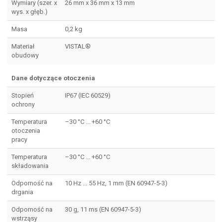
Wymiary (szer. x
26 mm x 36 mm x 13 mm
wys. x głęb.)
Masa
0,2 kg
Materiał
VISTAL®
obudowy
Dane dotyczące otoczenia
Stopień
IP67 (IEC 60529)
ochrony
Temperatura
–30 °C ... +60 °C
otoczenia
pracy
Temperatura
–30 °C ... +60 °C
składowania
Odporność na
10 Hz ... 55 Hz, 1 mm (EN 60947-5-3)
drgania
Odporność na
30 g, 11 ms (EN 60947-5-3)
wstrząsy