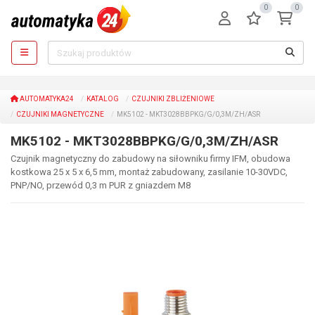
0
0
AUTOMATYKA24
KATALOG
CZUJNIKI ZBLIŻENIOWE
CZUJNIKI MAGNETYCZNE
MK5102 - MKT3028BBPKG/G/0,3M/ZH/ASR
MK5102 - MKT3028BBPKG/G/0,3M/ZH/ASR
Czujnik magnetyczny do zabudowy na siłowniku firmy IFM, obudowa
kostkowa 25 x 5 x 6,5 mm, montaż zabudowany, zasilanie 10-30VDC,
PNP/NO, przewód 0,3 m PUR z gniazdem M8