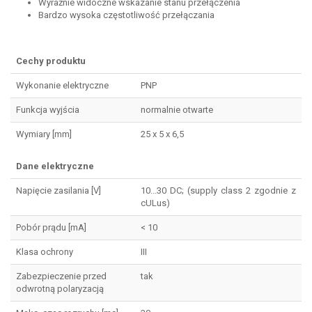
Wyraźnie widoczne wskazanie stanu przełączenia
Bardzo wysoka częstotliwość przełączania
Cechy produktu
Wykonanie elektryczne
PNP
Funkcja wyjścia
normalnie otwarte
Wymiary [mm]
25 x 5 x 6,5
Dane elektryczne
Napięcie zasilania [V]
10...30 DC; (supply class 2 zgodnie z
cULus)
Pobór prądu [mA]
< 10
Klasa ochrony
III
Zabezpieczenie przed
tak
odwrotną polaryzacją