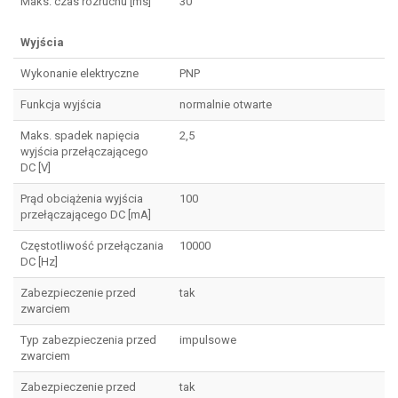
Maks. czas rozruchu [ms]
30
Wyjścia
Wykonanie elektryczne
PNP
Funkcja wyjścia
normalnie otwarte
Maks. spadek napięcia
2,5
wyjścia przełączającego
DC [V]
Prąd obciążenia wyjścia
100
przełączającego DC [mA]
Częstotliwość przełączania
10000
DC [Hz]
Zabezpieczenie przed
tak
zwarciem
Typ zabezpieczenia przed
impulsowe
zwarciem
Zabezpieczenie przed
tak