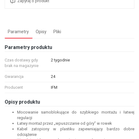
Zapytaj o produkt
Parametry
Opisy
Pliki
Parametry produktu
Czas dostawy gdy
2 tygodnie
brak na magazynie
Gwarancja
24
Producent
IFM
Opisy produktu
Mocowanie samoblokujące do szybkiego montażu i łatwej
regulacji
Łatwy montaż przez „wpuszczanie od góry” w rowek
Kabel zatopiony w plastiku zapewniający bardzo dobre
odciążenie