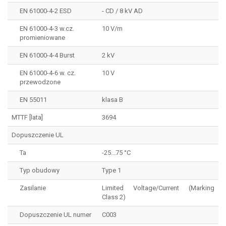
EN 61000-4-2 ESD
- CD / 8 kV AD
EN 61000-4-3 w.cz.
10 V/m
promieniowane
EN 61000-4-4 Burst
2 kV
EN 61000-4-6 w. cz.
10 V
przewodzone
EN 55011
klasa B
MTTF [lata]
3694
Dopuszczenie UL
Ta
-25...75 °C
Typ obudowy
Type 1
Zasilanie
Limited Voltage/Current (Marking
Class 2)
Dopuszczenie UL numer
C003