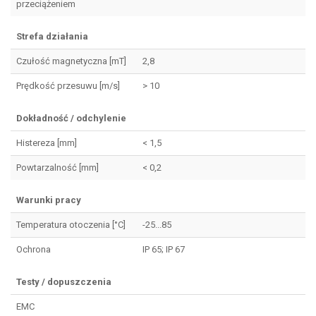
przeciążeniem
Strefa działania
Czułość magnetyczna [mT]
2,8
Prędkość przesuwu [m/s]
> 10
Dokładność / odchylenie
Histereza [mm]
< 1,5
Powtarzalność [mm]
< 0,2
Warunki pracy
Temperatura otoczenia [°C]
-25...85
Ochrona
IP 65; IP 67
Testy / dopuszczenia
EMC