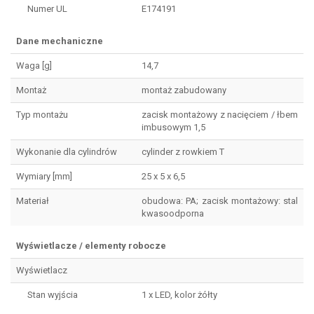
Numer UL
E174191
Dane mechaniczne
Waga [g]
14,7
Montaż
montaż zabudowany
Typ montażu
zacisk montażowy z nacięciem / łbem
imbusowym 1,5
Wykonanie dla cylindrów
cylinder z rowkiem T
Wymiary [mm]
25 x 5 x 6,5
Materiał
obudowa: PA; zacisk montażowy: stal
kwasoodporna
Wyświetlacze / elementy robocze
Wyświetlacz
Stan wyjścia
1 x LED, kolor żółty