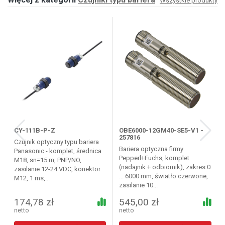
Wszystkie produkty
CY-111B-P-Z
OBE6000-12GM40-SE5-V1 -
257816
Czujnik optyczny typu bariera
Bariera optyczna firmy
Panasonic - komplet, średnica
Pepperl+Fuchs, komplet
M18, sn=15 m, PNP/NO,
(nadajnik + odbiornik), zakres 0
zasilanie 12-24 VDC, konektor
... 6000 mm, światło czerwone,
M12, 1 ms,...
zasilanie 10...
174,78 zł
545,00 zł
netto
netto