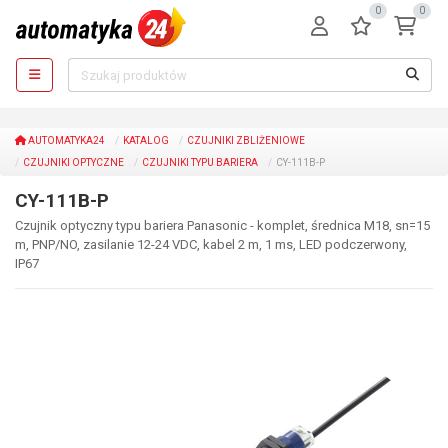
0
0
AUTOMATYKA24
KATALOG
CZUJNIKI ZBLIŻENIOWE
CZUJNIKI OPTYCZNE
CZUJNIKI TYPU BARIERA
CY-111B-P
CY-111B-P
Czujnik optyczny typu bariera Panasonic - komplet, średnica M18, sn=15
m, PNP/NO, zasilanie 12-24 VDC, kabel 2 m, 1 ms, LED podczerwony,
IP67