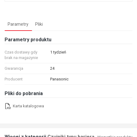
Parametry
Pliki
Parametry produktu
Czas dostawy gdy
1 tydzień
brak na magazynie
Gwarancja
24
Producent
Panasonic
Pliki do pobrania
Karta katalogowa
Więcej z kategorii
Czujniki typu bariera