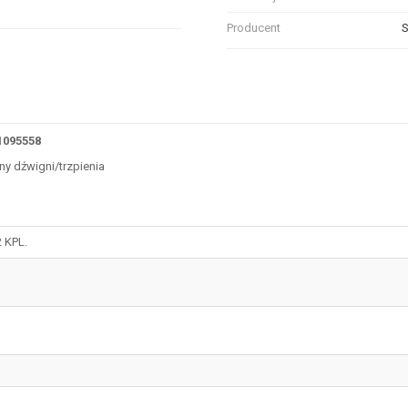
Producent
odobnych właściwościach technicznych, zaznacz pole obok tych atrybutów, d
1095558
y dźwigni/trzpienia
 KPL.