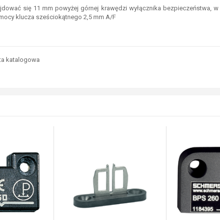
dować się 11 mm powyżej górnej krawędzi wyłącznika bezpieczeństwa, w t
mocy klucza sześciokątnego 2,5 mm A/F
ta katalogowa