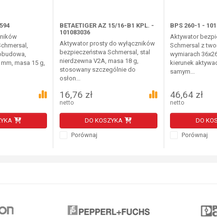
594
BETAETIGER AZ 15/16-B1 KPL. -
BPS 260-1 - 10
101083036
jników
Aktywator bezp
Aktywator prosty do wyłączników
chmersal,
Schmersal z two
bezpieczeństwa Schmersal, stal
 obudowa,
wymiarach 36x2
nierdzewna V2A, masa 18 g,
 mm, masa 15 g,
kierunek aktywac
stosowany szczególnie do
samym...
osłon...
16,76 zł
46,64 zł
netto
netto
ZYKA
DO KOSZYKA
DO KO
Porównaj
Porównaj