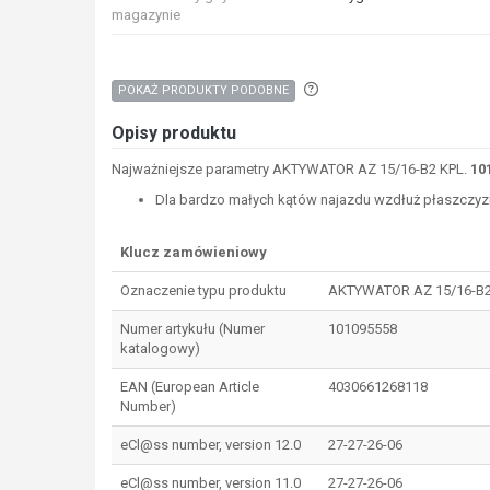
magazynie
Aby wyszukać produkty o p
POKAŻ PRODUKTY PODOBNE
Opisy produktu
Najważniejsze parametry AKTYWATOR AZ 15/16-B2 KPL.
10
Dla bardzo małych kątów najazdu wzdłuż płaszczyzn
Klucz zamówieniowy
Oznaczenie typu produktu
AKTYWATOR AZ 15/16-B2
Numer artykułu (Numer
101095558
katalogowy)
EAN (European Article
4030661268118
Number)
eCl@ss number, version 12.0
27-27-26-06
eCl@ss number, version 11.0
27-27-26-06