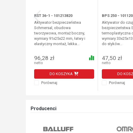
RST 36-1 - 101213820
BPS 250 - 101120
Aktywator bezpieczeństwa
Aktywator do czu
Schmersal, obudowa
bezpieczeństwa S
tworzywowa, montaż boczny,
termoplastyczna
wymiary 91x25x22 mm, łatwy i
wymiary 33x25x13
elastyczny montaż, lekka...
do styków...
96,28 zł
47,50 zł
netto
netto
DO KOSZYKA
DO KOS
Porównaj
Porównaj
Producenci