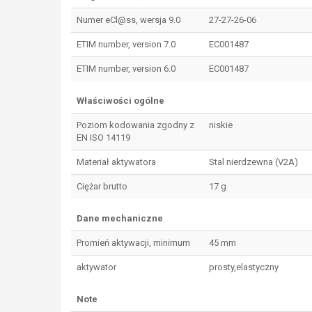
Numer eCl@ss, wersja 9.0
27-27-26-06
ETIM number, version 7.0
EC001487
ETIM number, version 6.0
EC001487
Właściwości ogólne
Poziom kodowania zgodny z
niskie
EN ISO 14119
Materiał aktywatora
Stal nierdzewna (V2A)
Ciężar brutto
17 g
Dane mechaniczne
Promień aktywacji, minimum
45 mm
aktywator
prosty,elastyczny
Note