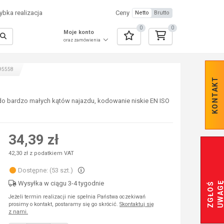
bka realizacja
Ceny
Netto
Brutto
0
0
Moje konto
oraz zamówienia
095558
KONTAKT
do bardzo małych kątów najazdu, kodowanie niskie EN ISO
34,39 zł
42,30 zł z podatkiem VAT
Dostępne: (53 szt.)
Wysyłka w ciągu 3-4 tygodnie
Z
G
Ł
O
Ś
U
W
A
G
Jeżeli termin realizacji nie spełnia Państwa oczekiwań
prosimy o kontakt, postaramy się go skrócić.
Skontaktuj się
z nami.