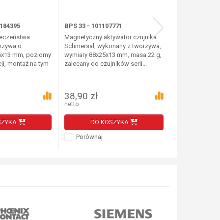
1184395
BPS 33 - 101107771
BPS 16 - 1011
ieczeństwa
Magnetyczny aktywator czujnika
Kodowany akty
rzywa o
Schmersal, wykonany z tworzywa,
Schmersal do 
6x13 mm, poziomy
wymiary 88x25x13 mm, masa 22 g,
obudowa z two
ji, montaż na tym
zalecany do czujników serii...
60x20x11 mm, p
38,90 zł
56,74 zł
netto
netto
SZYKA
DO KOSZYKA
DO K
Porównaj
Porównaj