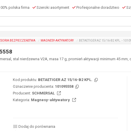
00% polska firma
Szeroki asortyment
Profesjonalne doradztwo
Szy
ESORIA BEZPIECZEŃSTWA
MAGNESY-AKTYWATORY
BETAETIGER AZ 15/16-B2 KPL. - 101
95558
ersal, stal nierdzewna V2A, masa 17 g, promień aktywacji minimum 45 mm, 
Kod produktu:
BETAETIGER AZ 15/16-B2 KPL.
Oznaczenie producenta:
101095558
Producent:
SCHMERSAL
Kategoria:
Magnesy-aktywatory
Dodaj do porównania