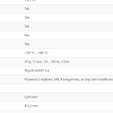
Tak
Tak
Tak
Nie
Tak
–30 °C ... +80 °C
30 g, 11 ms / 10 … 55 Hz, 1 mm
Wg EN 60947-5-2
Przewód z wtykiem, M8, 4-biegunowy, ze złączem radełkow
0,09 mm²
Ø 2,2 mm