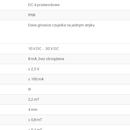
DC 4-przewodowe
IP68
Dwie głowice czujnika na jednym wtyku
10 V DC ... 30 V DC
8 mA, bez obciążenia
≤ 2,5 V
≤ 100 mA
III
2,2 mT
4 mm
≤ 0,8 mT
≤ 0,1 mT