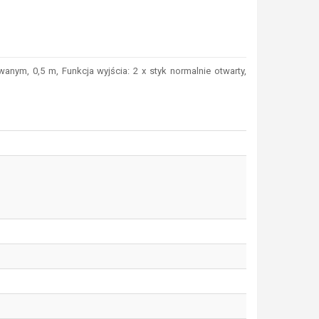
la których chcesz zobaczyć podobne produkty. Następnie kliknij ten przyci
ym, 0,5 m, Funkcja wyjścia: 2 x styk normalnie otwarty,