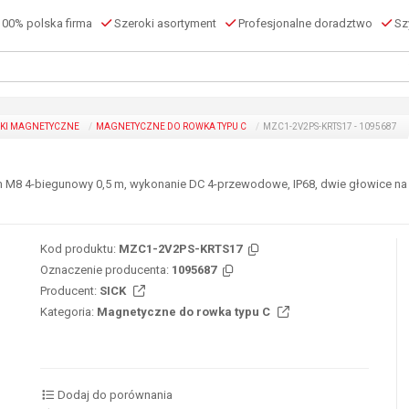
00% polska firma
Szeroki asortyment
Profesjonalne doradztwo
Szy
KI MAGNETYCZNE
MAGNETYCZNE DO ROWKA TYPU C
MZC1-2V2PS-KRTS17 - 1095687
m M8 4-biegunowy 0,5 m, wykonanie DC 4-przewodowe, IP68, dwie głowice na j
Kod produktu:
MZC1-2V2PS-KRTS17
Oznaczenie producenta:
1095687
Producent:
SICK
Kategoria:
Magnetyczne do rowka typu C
Dodaj do porównania