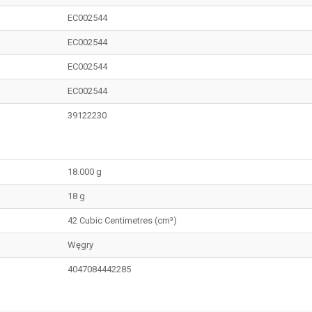
EC002544
EC002544
EC002544
EC002544
39122230
18.000 g
18 g
42 Cubic Centimetres (cm³)
Węgry
4047084442285