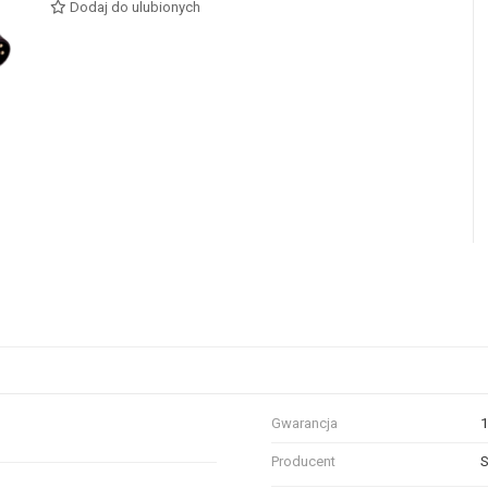
Dodaj do ulubionych
Gwarancja
1
Producent
S