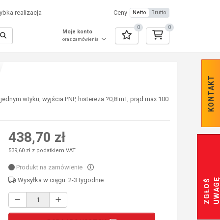
bka realizacja
Ceny
Netto
Brutto
0
0
Moje konto
oraz zamówienia
KONTAKT
ednym wtyku, wyjścia PNP, histereza ?0,8 mT, prąd max 100
438,70 zł
539,60 zł z podatkiem VAT
Produkt na zamówienie
Wysyłka w ciągu: 2-3 tygodnie
Z
G
Ł
O
Ś
U
W
A
G