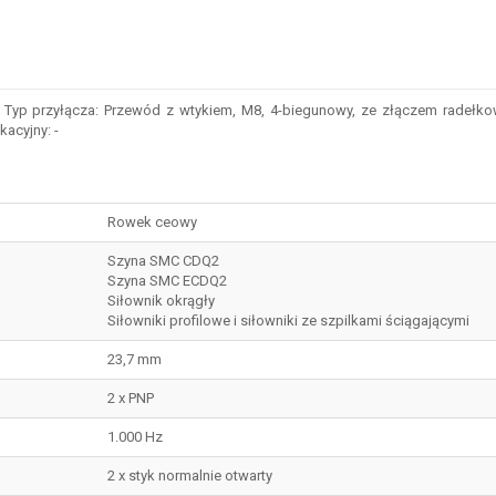
odobnych właściwościach technicznych, zaznacz pole obok tych atrybutów, d
Typ przyłącza: Przewód z wtykiem, M8, 4-biegunowy, ze złączem radełkowan
acyjny: -
Rowek ceowy
Szyna SMC CDQ2
Szyna SMC ECDQ2
Siłownik okrągły
Siłowniki profilowe i siłowniki ze szpilkami ściągającymi
23,7 mm
2 x PNP
1.000 Hz
2 x styk normalnie otwarty