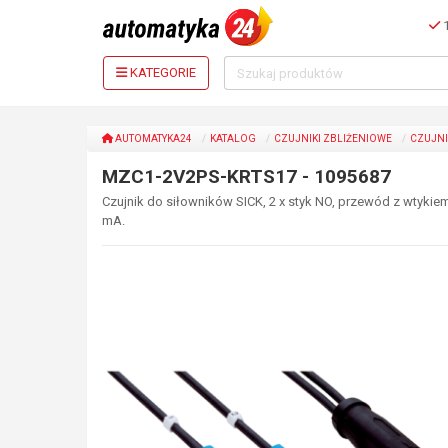
1
KATEGORIE
AUTOMATYKA24
KATALOG
CZUJNIKI ZBLIŻENIOWE
CZUJNI
MZC1-2V2PS-KRTS17 - 1095687
Czujnik do siłowników SICK, 2 x styk NO, przewód z wtykie
mA.