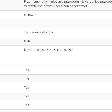
Przy nieruchomym ułożeniu przewodu > 2 x średnica przewo
W stanie ruchomym > 5 x średnica przewodu
Osiowe
Tworzywo sztuczne
PUR
NRKH.E181493 & NRKH7.E181493
Tak
Tak
Tak
Tak
Tak