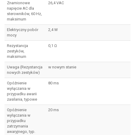
Znamionowe
26,4 VAC
napięcie AC dla
sterowników, 60 Hz,
maksimum
Elektryczny pobór
2,4 W
mocy
Rezystancja
0,1 Ω
zestyków,
maksimum
Uwaga (Rezystancja
w nowym stanie
nowych zestyków)
Opóźnienie
80 ms
wyłączania w
przypadku awarii
zasilania, typowe
Opóźnienie
20 ms
wyłączania w
przypadku
zatrzymania
awaryjnego, typ.