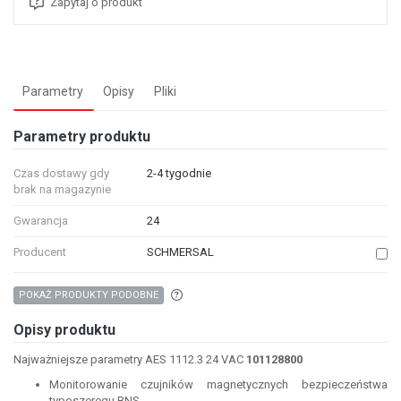
Zapytaj o produkt
Parametry
Opisy
Pliki
Parametry produktu
Czas dostawy gdy
2-4 tygodnie
brak na magazynie
Gwarancja
24
Producent
SCHMERSAL
Aby wyszukać produkty o podobnych właśc
POKAŻ PRODUKTY PODOBNE
Opisy produktu
Najważniejsze parametry AES 1112.3 24 VAC
101128800
Monitorowanie czujników magnetycznych bezpieczeństwa
typoszeregu BNS