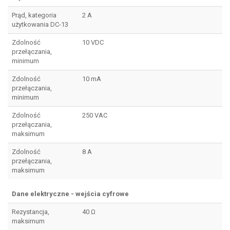
Prąd, kategoria
2 A
użytkowania DC-13
Zdolność
10 VDC
przełączania,
minimum
Zdolność
10 mA
przełączania,
minimum
Zdolność
250 VAC
przełączania,
maksimum
Zdolność
8 A
przełączania,
maksimum
Dane elektryczne - wejścia cyfrowe
Rezystancja,
40 Ω
maksimum