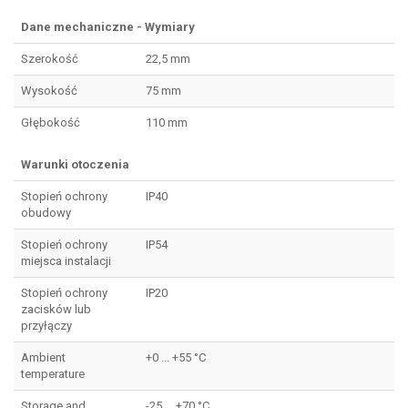
Dane mechaniczne - Wymiary
Szerokość
22,5 mm
Wysokość
75 mm
Głębokość
110 mm
Warunki otoczenia
Stopień ochrony
IP40
obudowy
Stopień ochrony
IP54
miejsca instalacji
Stopień ochrony
IP20
zacisków lub
przyłączy
Ambient
+0 ... +55 °C
temperature
Storage and
-25 ... +70 °C