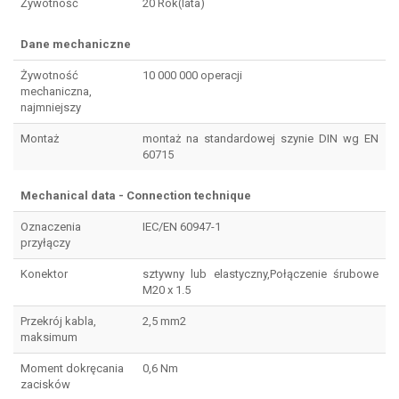
Żywotność
20 Rok(lata)
Dane mechaniczne
Żywotność
10 000 000 operacji
mechaniczna,
najmniejszy
Montaż
montaż na standardowej szynie DIN wg EN
60715
Mechanical data - Connection technique
Oznaczenia
IEC/EN 60947-1
przyłączy
Konektor
sztywny lub elastyczny,Połączenie śrubowe
M20 x 1.5
Przekrój kabla,
2,5 mm2
maksimum
Moment dokręcania
0,6 Nm
zacisków