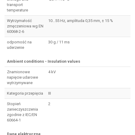
transport
temperature
Wytrzymałość
10...55 Hz, amplituda 0,35 mm, ± 15 %
zmęczeniowa wg EN
60068-2-6
odporność na
30 g / 11 ms
uderzenie
Ambient conditions - Insulation values
Znamionowe
4 kV
napięcie udarowe
wytrzymywane
Kategoria przepięcia
III
Stopień
2
zanieczyszczenia
zgodnie z IEC/EN
60664-1
Dane elektryczne