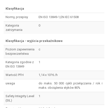
Klasyfikacja
Normy, przepisy
EN ISO 13849-1,EN IEC 61508
Kategoria
0
zatrzymania
Klasyfikacja - wyjścia przekaźnikowe
Poziom zapewnienia
c
bezpieczeństwa
Kategoria zgodnie z
1
EN ISO 13849
Wartość PFH
1,14 x 10?6 /h
uwaga
do maks. 50 000 cykli przełączania / rok i
maks. obciążenia styków 80%
Safety Integrity Level
1
(SIL)