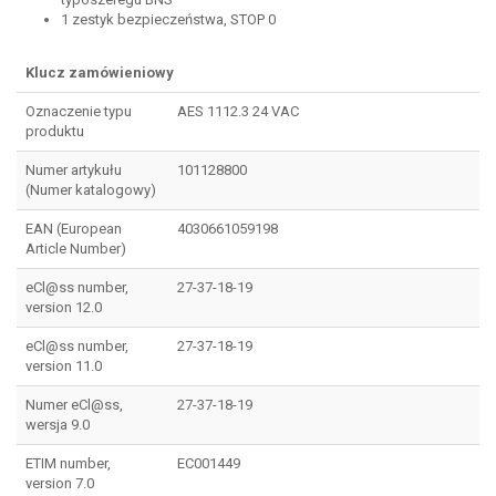
1 zestyk bezpieczeństwa, STOP 0
Klucz zamówieniowy
Oznaczenie typu
AES 1112.3 24 VAC
produktu
Numer artykułu
101128800
(Numer katalogowy)
EAN (European
4030661059198
Article Number)
eCl@ss number,
27-37-18-19
version 12.0
eCl@ss number,
27-37-18-19
version 11.0
Numer eCl@ss,
27-37-18-19
wersja 9.0
ETIM number,
EC001449
version 7.0