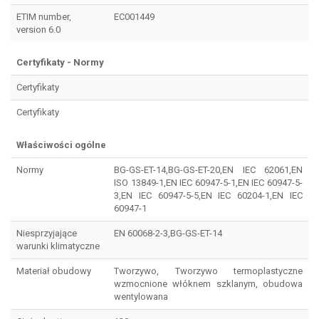
ETIM number,
EC001449
version 6.0
Certyfikaty - Normy
Certyfikaty
Certyfikaty
Właściwości ogólne
Normy
BG-GS-ET-14,BG-GS-ET-20,EN IEC 62061,EN
ISO 13849-1,EN IEC 60947-5-1,EN IEC 60947-5-
3,EN IEC 60947-5-5,EN IEC 60204-1,EN IEC
60947-1
Niesprzyjające
EN 60068-2-3,BG-GS-ET-14
warunki klimatyczne
Materiał obudowy
Tworzywo, Tworzywo termoplastyczne
wzmocnione włóknem szklanym, obudowa
wentylowana