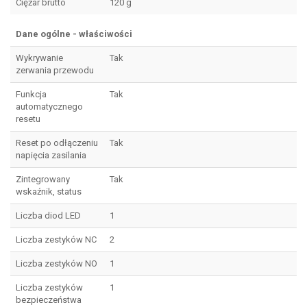
Ciężar brutto
120 g
Dane ogólne - właściwości
Wykrywanie
Tak
zerwania przewodu
Funkcja
Tak
automatycznego
resetu
Reset po odłączeniu
Tak
napięcia zasilania
Zintegrowany
Tak
wskaźnik, status
Liczba diod LED
1
Liczba zestyków NC
2
Liczba zestyków NO
1
Liczba zestyków
1
bezpieczeństwa