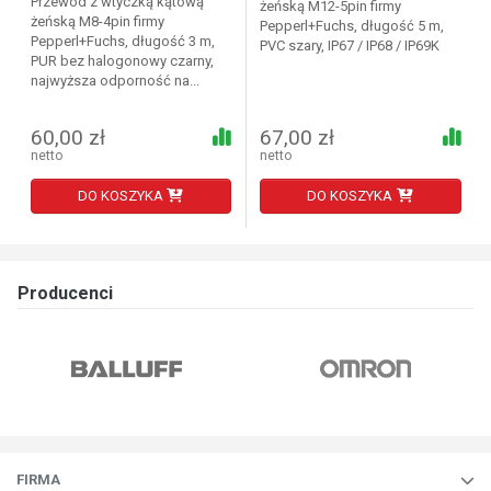
Przewód z wtyczką kątową
żeńską M12-5pin firmy
żeńską M8-4pin firmy
Pepperl+Fuchs, długość 5 m,
Pepperl+Fuchs, długość 3 m,
PVC szary, IP67 / IP68 / IP69K
PUR bez halogonowy czarny,
najwyższa odporność na...
60,00 zł
67,00 zł
netto
netto
DO KOSZYKA
DO KOSZYKA
Producenci
FIRMA