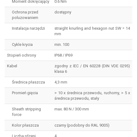
Moment dokręcający
0.6 Nm
Ochrona przed
dostępny
poluzowaniem
Instalacja narzędzi
straight knurling and hexagon nut SW = 14
mm
Cykle krycia
min. 100
Stopień ochrony
IP68 / IP69
Kabel
zgodny z IEC / EN 60228 (DIN VDE 0295)
klasa 6
Średnica płaszcza
4,3 mm
Promień gięcia
> 10 x średnica przewodu, ruchomy, > 5 x
średnica przewodu, stały
Sheath stripping
max. 80 N / 300 mm
force
Kolor płaszcza
czarny (podobny do RAL 9005)
Liczba rdzeni
4