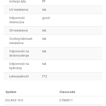
Izolacja żyły
PP
UV resistance
tak
Odporność
good
chemiczna
Oil resistance
tak
Cooling lubricant
tak
resistance
Odporność na
tak
drobnoustroje
Odporność na
tak
hydrolizę
Łatwopalność
FT2
System
Classcode
ECLASS 13.0
27060311