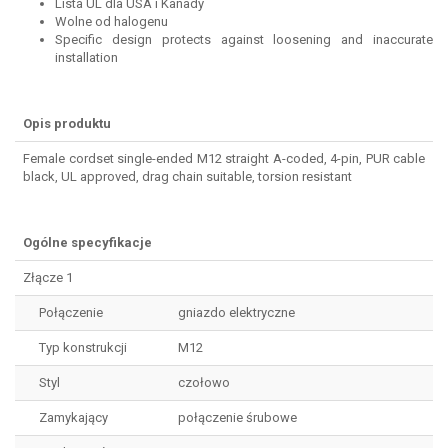
Lista UL dla USA i Kanady
Wolne od halogenu
Specific design protects against loosening and inaccurate
installation
Opis produktu
Female cordset single-ended M12 straight A-coded, 4-pin, PUR cable
black, UL approved, drag chain suitable, torsion resistant
Ogólne specyfikacje
Złącze 1
Połączenie
gniazdo elektryczne
Typ konstrukcji
M12
Styl
czołowo
Zamykający
połączenie śrubowe