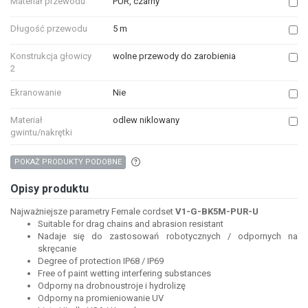
Materiał przewodu
PUR, czarny
Długość przewodu
5 m
Konstrukcja głowicy
wolne przewody do zarobienia
2
Ekranowanie
Nie
Materiał
odlew niklowany
gwintu/nakrętki
Aby wyszukać produkty o podobnych właśc
POKAŻ PRODUKTY PODOBNE
Opisy produktu
Najważniejsze parametry Female cordset
V1-G-BK5M-PUR-U
Suitable for drag chains and abrasion resistant
Nadaje się do zastosowań robotycznych / odpornych na
skręcanie
Degree of protection IP68 / IP69
Free of paint wetting interfering substances
Odporny na drobnoustroje i hydrolizę
Odporny na promieniowanie UV