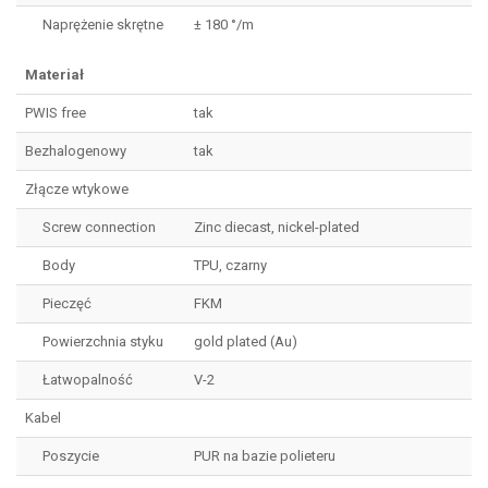
Naprężenie skrętne
± 180 °/m
Materiał
PWIS free
tak
Bezhalogenowy
tak
Złącze wtykowe
Screw connection
Zinc diecast, nickel-plated
Body
TPU, czarny
Pieczęć
FKM
Powierzchnia styku
gold plated (Au)
Łatwopalność
V-2
Kabel
Poszycie
PUR na bazie polieteru