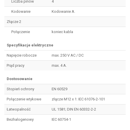
Liczba pinów
4
Kodowanie
Kodowanie A.
Złącze 2
Połączenie
koniec kabla
Specyfikacje elektryczne
Napięcie robocze
max. 250 V AC / DC
Prąd pracy
max. 4 A.
Dostosowanie
Stopień ochrony
EN 60529
Połączenie wtykowe
złącze M12 x 1: IEC 61076-2-101
Łatwopalność
UL 1581; DIN EN 60332-2-2
Bezhalogenowy
IEC 60754-1