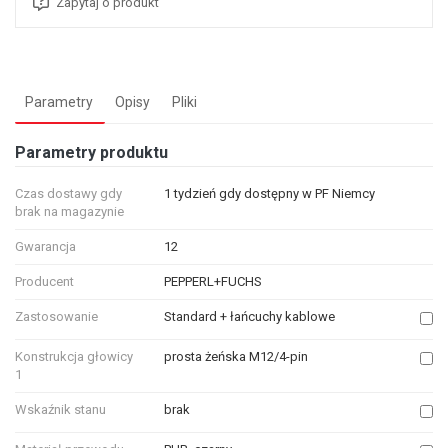
Zapytaj o produkt
Parametry
Opisy
Pliki
Parametry produktu
Czas dostawy gdy
1 tydzień gdy dostępny w PF Niemcy
brak na magazynie
Gwarancja
12
Producent
PEPPERL+FUCHS
Zastosowanie
Standard + łańcuchy kablowe
Konstrukcja głowicy
prosta żeńska M12/4-pin
1
Wskaźnik stanu
brak