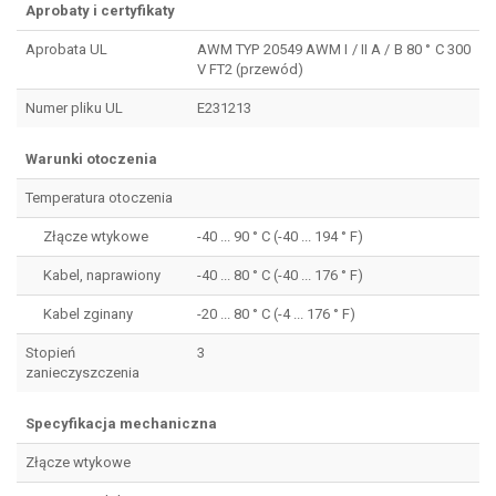
Aprobaty i certyfikaty
Aprobata UL
AWM TYP 20549 AWM I / II A / B 80 ° C 300
V FT2 (przewód)
Numer pliku UL
E231213
Warunki otoczenia
Temperatura otoczenia
Złącze wtykowe
-40 ... 90 ° C (-40 ... 194 ° F)
Kabel, naprawiony
-40 ... 80 ° C (-40 ... 176 ° F)
Kabel zginany
-20 ... 80 ° C (-4 ... 176 ° F)
Stopień
3
zanieczyszczenia
Specyfikacja mechaniczna
Złącze wtykowe