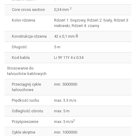
2
Core cross section
0,34 mm
Kolor rdzenia
Rdzeń 1: brązowy, Rdzeń 2: biały, Rdzeń 3:
niebieski, Rdzeń 4: czarny
Konstrukcja rdzenia
42 x 0,1 mm Ř
Długość
5 m
Kod kabla
Li 9Y 11Y 4 x 0.34
Stosowanie do
łańcuchów kablowych
Przeciągnij cykle
min. 5000000
łańcuchowe
Prędkość ruchu
max. 3.3 m/s
Odległość obrotu
max. 5 m
2
Przyśpieszenie
max. 5 m/s
Cykle skrętne
min. 1000000