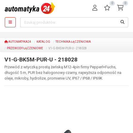
0
0
AUTOMATYKA24
KATALOG
TECHNIKA ŁĄCZENIOWA
PRZEWODY ŁĄCZENIOWE
V1-G-BK5M-PUR-U - 218028
V1-G-BK5M-PUR-U - 218028
Przewód z wtyczką prostą żeńską M12-4pin firmy Pepperl+Fuchs,
długość 5 m, PUR bez halogonowy czarny, najwyższa odporność na
oleje, mikroby, hydrolize, promienie UV, IP67 / IP68 / IP69K