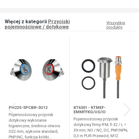
Więcej z kategorii
Przyciski
Wszystkie
pojemnościowe / dotykowe
produkty
PH22S-5PCBR-3U12
KT6301 - KTMEF-
EMMFFKG/US/IO
Pojemnościowy przycisk
Pojemnościowy przycisk
dotykowy wykonanie
dotykowy firmy IFM, fi 32 / L =
higieniczne, średnica otworu
39 mm, NO / NC, DC, PNP/NPN,
O22 mm, wykonie standard,
0,3 m PUR-Przewód, M12
PNP/NC, funkcja krótki...