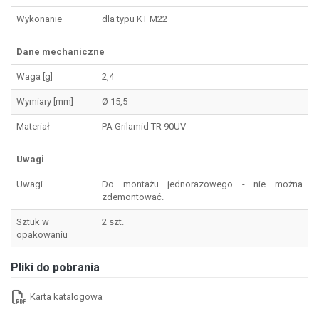
Wykonanie
dla typu KT M22
Dane mechaniczne
Waga [g]
2,4
Wymiary [mm]
Ø 15,5
Materiał
PA Grilamid TR 90UV
Uwagi
Uwagi
Do montażu jednorazowego - nie można
zdemontować.
Sztuk w
2 szt.
opakowaniu
Pliki do pobrania
Karta katalogowa