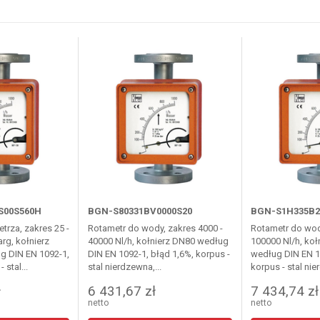
S00S560H
BGN-S80331BV0000S20
BGN-S1H335B2
trza, zakres 25 -
Rotametr do wody, zakres 4000 -
Rotametr do wod
rg, kołnierz
40000 Nl/h, kołnierz DN80 według
100000 Nl/h, ko
 DIN EN 1092-1,
DIN EN 1092-1, błąd 1,6%, korpus -
według DIN EN 1
 stal...
stal nierdzewna,...
korpus - stal nie
ł
6 431,67 zł
7 434,74 zł
netto
netto