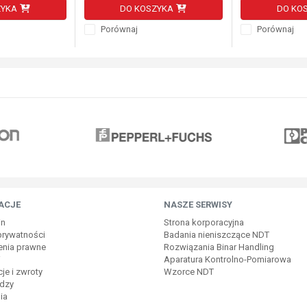
ZYKA
DO KOSZYKA
DO KO
Porównaj
Porównaj
ACJE
NASZE SERWISY
in
Strona korporacyjna
 prywatności
Badania nieniszczące NDT
enia prawne
Rozwiązania Binar Handling
i
Aparatura Kontrolno-Pomiarowa
je i zwroty
Wzorce NDT
dzy
ia