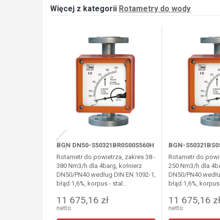
Więcej z kategorii
Rotametry do wody
BGN DN50-S50321BR0S00S560H
BGN-S50321BS0
Rotametr do powietrza, zakres 38 -
Rotametr do powie
380 Nm3/h dla 4barg, kołnierz
250 Nm3/h dla 4ba
DN50/PN40 według DIN EN 1092-1,
DN50/PN40 według
błąd 1,6%, korpus - stal...
błąd 1,6%, korpus -
11 675,16 zł
11 675,16 z
netto
netto