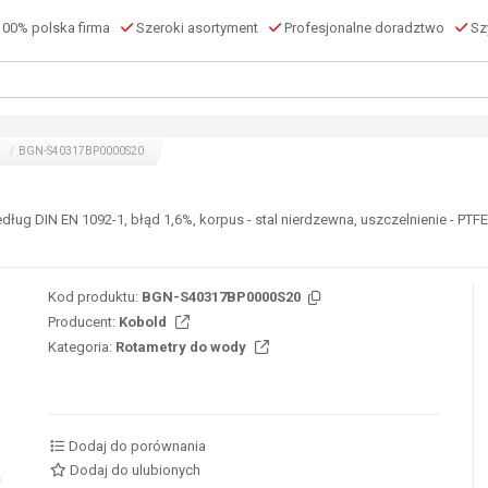
00% polska firma
Szeroki asortyment
Profesjonalne doradztwo
Szy
BGN-S40317BP0000S20
ług DIN EN 1092-1, błąd 1,6%, korpus - stal nierdzewna, uszczelnienie - PTFE,
Kod produktu:
BGN-S40317BP0000S20
Producent:
Kobold
Kategoria:
Rotametry do wody
Dodaj do porównania
Dodaj do ulubionych