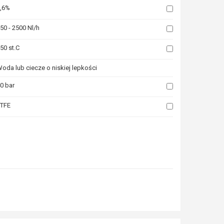
,6%
50 - 2500 Nl/h
50 st.C
oda lub ciecze o niskiej lepkości
0 bar
TFE
la których chcesz zobaczyć podobne produkty. Następnie kliknij ten przyci