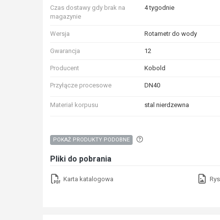
Czas dostawy gdy brak na
4 tygodnie
magazynie
Wersja
Rotametr do wody
Gwarancja
12
Producent
Kobold
Przyłącze procesowe
DN40
Materiał korpusu
stal nierdzewna
Aby wyszukać produkty o p
POKAŻ PRODUKTY PODOBNE
Pliki do pobrania
Karta katalogowa
Rys