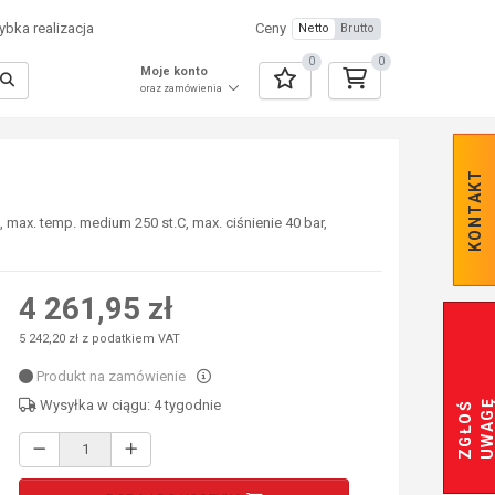
bka realizacja
Ceny
Netto
Brutto
0
0
Moje konto
oraz zamówienia
KONTAKT
 max. temp. medium 250 st.C, max. ciśnienie 40 bar,
4 261,95 zł
5 242,20 zł z podatkiem VAT
Produkt na zamówienie
Wysyłka w ciągu: 4 tygodnie
Z
G
Ł
O
Ś
U
W
A
G