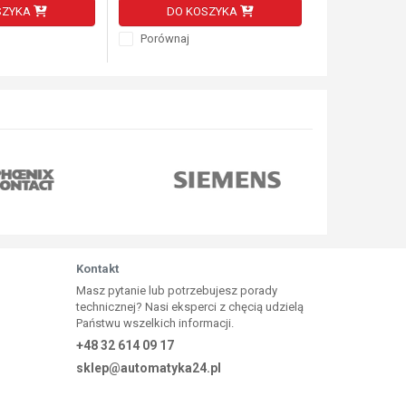
SZYKA
DO KOSZYKA
DO K
Porównaj
Porównaj
Kontakt
Masz pytanie lub potrzebujesz porady
technicznej? Nasi eksperci z chęcią udzielą
Państwu wszelkich informacji.
+48 32 614 09 17
sklep@automatyka24.pl