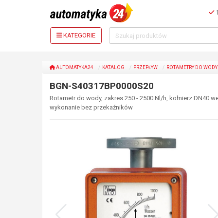
1
KATEGORIE
AUTOMATYKA24
KATALOG
PRZEPŁYW
ROTAMETRY DO WODY
BGN-S40317BP0000S20
Rotametr do wody, zakres 250 - 2500 Nl/h, kołnierz DN40 wed
wykonanie bez przekaźników