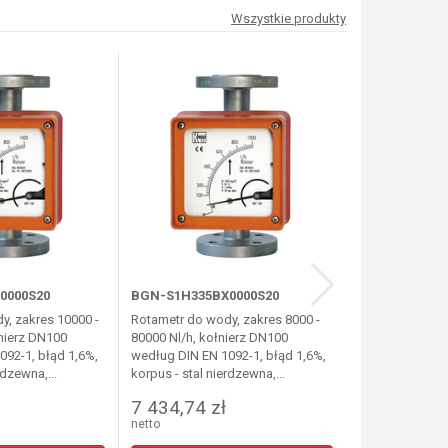
Wszystkie produkty
0000S20
BGN-S1H335BX0000S20
BGN-S1H335B
y, zakres 10000 -
Rotametr do wody, zakres 8000 -
Rotametr do wo
łnierz DN100
80000 Nl/h, kołnierz DN100
60000 Nl/h, ko
092-1, błąd 1,6%,
według DIN EN 1092-1, błąd 1,6%,
według DIN EN 
rdzewna,...
korpus - stal nierdzewna,...
korpus - stal ni
7 434,74 zł
7 434,74 z
netto
netto