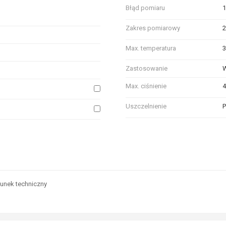
Błąd pomiaru
1
Zakres pomiarowy
2
Max. temperatura
3
Zastosowanie
W
Max. ciśnienie
4
Uszczelnienie
P
odobnych właściwościach technicznych, zaznacz pole obok tych atrybutów, d
unek techniczny