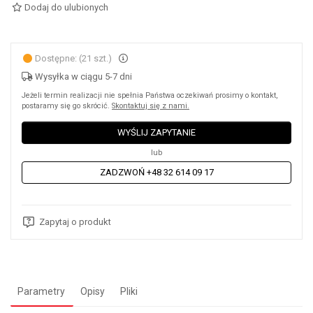
Dodaj do ulubionych
Dostępne: (21 szt.)
Wysyłka w ciągu 5-7 dni
Jeżeli termin realizacji nie spełnia Państwa oczekiwań prosimy o kontakt,
postaramy się go skrócić.
Skontaktuj się z nami.
WYŚLIJ ZAPYTANIE
lub
ZADZWOŃ +48 32 614 09 17
Zapytaj o produkt
Parametry
Opisy
Pliki