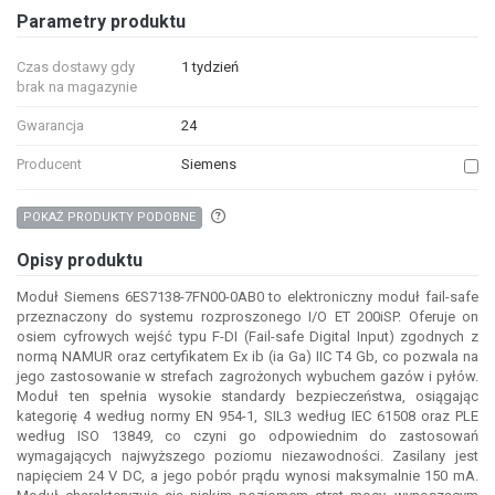
Parametry produktu
Czas dostawy gdy
1 tydzień
brak na magazynie
Gwarancja
24
Producent
Siemens
Aby wyszukać produkty o podobnych właśc
POKAŻ PRODUKTY PODOBNE
Opisy produktu
Moduł Siemens 6ES7138-7FN00-0AB0 to elektroniczny moduł fail-safe
przeznaczony do systemu rozproszonego I/O ET 200iSP. Oferuje on
osiem cyfrowych wejść typu F-DI (Fail-safe Digital Input) zgodnych z
normą NAMUR oraz certyfikatem Ex ib (ia Ga) IIC T4 Gb, co pozwala na
jego zastosowanie w strefach zagrożonych wybuchem gazów i pyłów.
Moduł ten spełnia wysokie standardy bezpieczeństwa, osiągając
kategorię 4 według normy EN 954-1, SIL3 według IEC 61508 oraz PLE
według ISO 13849, co czyni go odpowiednim do zastosowań
wymagających najwyższego poziomu niezawodności. Zasilany jest
napięciem 24 V DC, a jego pobór prądu wynosi maksymalnie 150 mA.