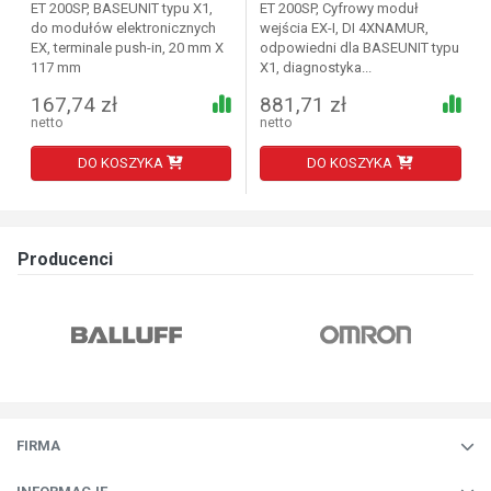
ET 200SP, BASEUNIT typu X1,
ET 200SP, Cyfrowy moduł
do modułów elektronicznych
wejścia EX-I, DI 4XNAMUR,
EX, terminale push-in, 20 mm X
odpowiedni dla BASEUNIT typu
117 mm
X1, diagnostyka...
167,74 zł
881,71 zł
netto
netto
DO KOSZYKA
DO KOSZYKA
Producenci
FIRMA