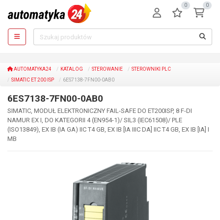
0
0
AUTOMATYKA24
KATALOG
STEROWANIE
STEROWNIKI PLC
SIMATIC ET 200 ISP
6ES7138-7FN00-0AB0
6ES7138-7FN00-0AB0
SIMATIC, MODUŁ ELEKTRONICZNY FAIL-SAFE DO ET200ISP, 8 F-DI
NAMUR EX I, DO KATEGORII 4 (EN954-1)/ SIL3 (IEC61508)/ PLE
(ISO13849), EX IB (IA GA) IIC T4 GB, EX IB [IA IIIC DA] IIC T4 GB, EX IB [IA] I
MB