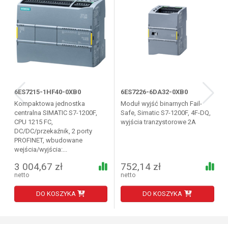
6ES7215-1HF40-0XB0
6ES7226-6DA32-0XB0
Kompaktowa jednostka
Moduł wyjść binarnych Fail-
centralna SIMATIC S7-1200F,
Safe, Simatic S7-1200F, 4F-DQ,
CPU 1215 FC,
wyjścia tranzystorowe 2A
DC/DC/przekaźnik, 2 porty
PROFINET, wbudowane
wejścia/wyjścia:...
3 004,67 zł
752,14 zł
netto
netto
DO KOSZYKA
DO KOSZYKA