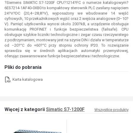
?Siemens SIMATIC S7-1200F CPU?1214?FC o numerze katalogowym?
6ES7214-1AF40-0XB0 to kompaktowy sterownik PLC zasilany napięciem
24?V?DC (20,4–28,8?V), wyposażony we wbudowane 14 wejść
cyfrowych, 10 przekaźnikowych wyjść oraz 2 wejścia analogowe (0–10?
V). Pamięć użytkownika wynosi około 200?kB, a urządzenie obsługuje
komunikację PROFINET i funkcje bezpieczeństwa (failsafe). CPU
obsługuje szybkie liczniki technologiczne i zegar czasu rzeczywistego
z podtrzymaniem, montowany jest na szynie DIN i działa w temperaturze
od –20?°C do +60?°C przy stopniu ochrony IP20. To rozwiązanie
sprawdza się w średnich aplikacjach automatyki przemysłowej,
oferując zaawansowane funkcje bezpieczeństwa i technologiczne.
Pliki do pobrania
Karta katalogowa
Więcej z kategorii
Simatic S7-1200F
Wszystkie produkty