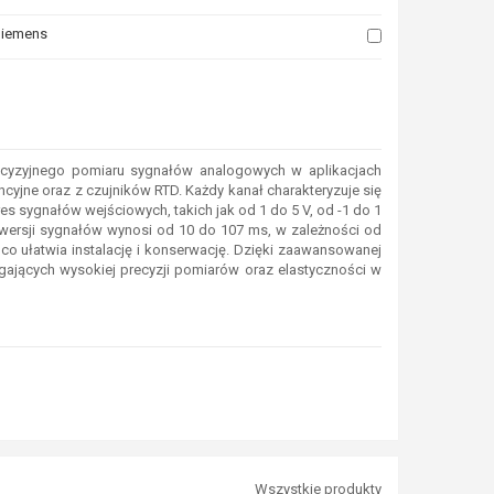
iemens
la których chcesz zobaczyć podobne produkty. Następnie kliknij ten przyci
cyzyjnego pomiaru sygnałów analogowych w aplikacjach
yjne oraz z czujników RTD. Każdy kanał charakteryzuje się
 sygnałów wejściowych, takich jak od 1 do 5 V, od -1 do 1
nwersji sygnałów wynosi od 10 do 107 ms, w zależności od
co ułatwia instalację i konserwację. Dzięki zaawansowanej
ających wysokiej precyzji pomiarów oraz elastyczności w
Wszystkie produkty