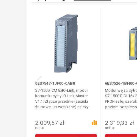
6ES7547-1JF00-0AB0
6ES7526-1BH00-
S7-1500, CM 8xIO-Link, moduł
Moduł wejść cyfr
komunikacyjny IO-Link Master
S7-1500 F-DI 16x 
V1.1; Złącze przednie (zaciski
PROFIsafe, szero
śrubowe lub wciskane) należy...
poziom bezpiecze
2 009,57 zł
2 319,33 zł
netto
netto