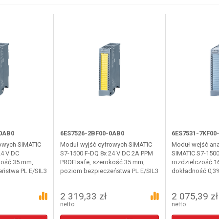
0AB0
6ES7526-2BF00-0AB0
6ES7531-7KF00
owych SIMATIC
Moduł wyjść cyfrowych SIMATIC
Moduł wejść an
24 V DC
S7-1500 F-DQ 8x 24 V DC 2A PPM
SIMATIC S7-1500
kość 35 mm,
PROFIsafe, szerokość 35 mm,
rozdzielczość 16
ństwa PL E/SIL3
poziom bezpieczeństwa PL E/SIL3
dokładność 0,3%
2 319,33 zł
2 075,39 zł
netto
netto