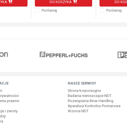
ZYKA
DO KOSZYKA
DO KO
Porównaj
Porównaj
ACJE
NASZE SERWISY
in
Strona korporacyjna
 prywatności
Badania nieniszczące NDT
enia prawne
Rozwiązania Binar Handling
i
Aparatura Kontrolno-Pomiarowa
je i zwroty
Wzorce NDT
dzy
ia