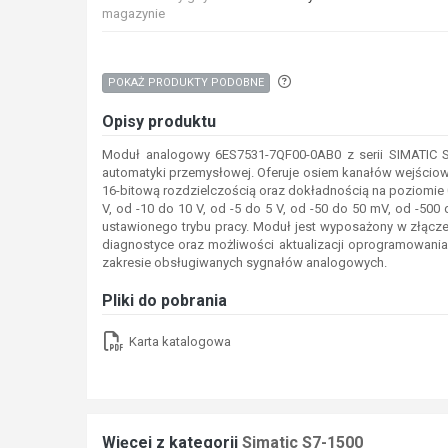
magazynie
Aby wyszukać produkty o p
POKAŻ PRODUKTY PODOBNE
Opisy produktu
Moduł analogowy 6ES7531-7QF00-0AB0 z serii SIMATIC 
automatyki przemysłowej. Oferuje osiem kanałów wejściowy
16-bitową rozdzielczością oraz dokładnością na poziomie 
V, od -10 do 10 V, od -5 do 5 V, od -50 do 50 mV, od -5
ustawionego trybu pracy. Moduł jest wyposażony w złącze 
diagnostyce oraz możliwości aktualizacji oprogramowani
zakresie obsługiwanych sygnałów analogowych.
Pliki do pobrania
Karta katalogowa
Więcej z kategorii
Simatic S7-1500