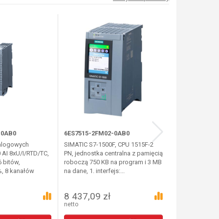
-0AB0
6ES7515-2FM02-0AB0
6ES7521-1BH
alogowych
SIMATIC S7-1500F, CPU 1515F-2
SIMATIC S7-1
 AI 8xU/I/RTD/TC,
PN, jednostka centralna z pamięcią
BINARNYCH, 1
 bitów,
roboczą 750 KB na program i 3 MB
FEATURE (24V 
, 8 kanałów
na dane, 1. interfejs:...
3.2MS; (WEJŚC
Z IEC...
8 437,09 zł
491,74 zł
netto
netto