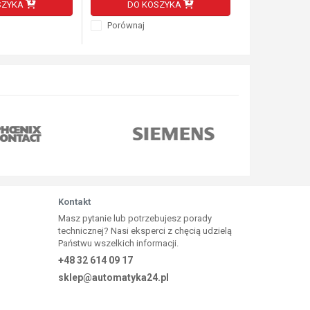
SZYKA
DO KOSZYKA
DO K
Porównaj
Porównaj
Kontakt
Masz pytanie lub potrzebujesz porady
technicznej? Nasi eksperci z chęcią udzielą
Państwu wszelkich informacji.
+48 32 614 09 17
sklep@automatyka24.pl