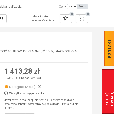
bka realizacja
Ceny
Netto
Brutto
0
0
Moje konto
oraz zamówienia
KONTAKT
ŚĆ 16 BITÓW, DOKŁADNOŚĆ 0.5 %; DIAGNOSTYKA,
1 413,28 zł
1 738,33 zł z podatkiem VAT
Dostępne: (2 szt.)
Wysyłka w ciągu 5-7 dni
Z
G
Ł
O
Ś
U
W
A
G
Jeżeli termin realizacji nie spełnia Państwa oczekiwań
prosimy o kontakt, postaramy się go skrócić.
Skontaktuj się
z nami.