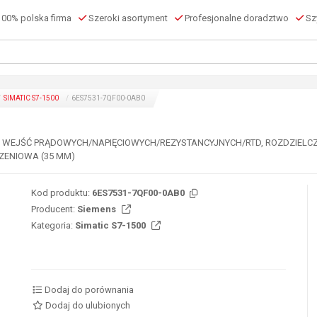
00% polska firma
Szeroki asortyment
Profesjonalne doradztwo
Szy
SIMATIC S7-1500
6ES7531-7QF00-0AB0
8 WEJŚĆ PRĄDOWYCH/NAPIĘCIOWYCH/REZYSTANCYJNYCH/RTD, ROZDZIELCZO
ZENIOWA (35 MM)
Kod produktu:
6ES7531-7QF00-0AB0
Producent:
Siemens
Kategoria:
Simatic S7-1500
Dodaj do porównania
Dodaj do ulubionych