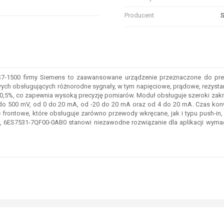
Producent
S
odobnych właściwościach technicznych, zaznacz pole obok tych atrybutów, d
S7-1500 firmy Siemens to zaawansowane urządzenie przeznaczone do pre
ch obsługujących różnorodne sygnały, w tym napięciowe, prądowe, rezystanc
0,5%, co zapewnia wysoką precyzję pomiarów. Moduł obsługuje szeroki zakres
00 do 500 mV, od 0 do 20 mA, od -20 do 20 mA oraz od 4 do 20 mA. Czas ko
frontowe, które obsługuje zarówno przewody wkręcane, jak i typu push-in, 
a, 6ES7531-7QF00-0AB0 stanowi niezawodne rozwiązanie dla aplikacji wymag