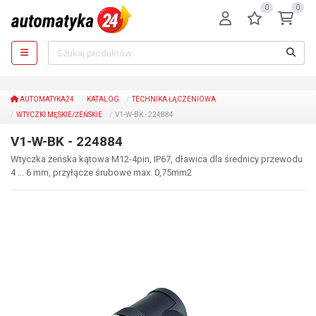
0
0
AUTOMATYKA24
KATALOG
TECHNIKA ŁĄCZENIOWA
WTYCZKI MĘSKIE/ŻEŃSKIE
V1-W-BK - 224884
V1-W-BK - 224884
Wtyczka żeńska kątowa M12-4pin, IP67, dławica dla średnicy przewodu
4 ... 6 mm, przyłącze śrubowe max. 0,75mm2