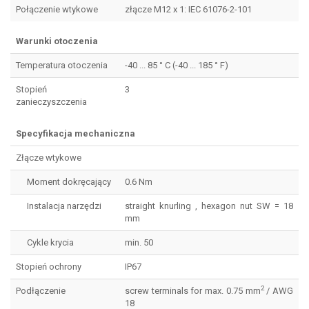
Połączenie wtykowe
złącze M12 x 1: IEC 61076-2-101
Warunki otoczenia
Temperatura otoczenia
-40 ... 85 ° C (-40 ... 185 ° F)
Stopień
3
zanieczyszczenia
Specyfikacja mechaniczna
Złącze wtykowe
Moment dokręcający
0.6 Nm
Instalacja narzędzi
straight knurling , hexagon nut SW = 18
mm
Cykle krycia
min. 50
Stopień ochrony
IP67
2
Podłączenie
screw terminals for max. 0.75 mm
/ AWG
18