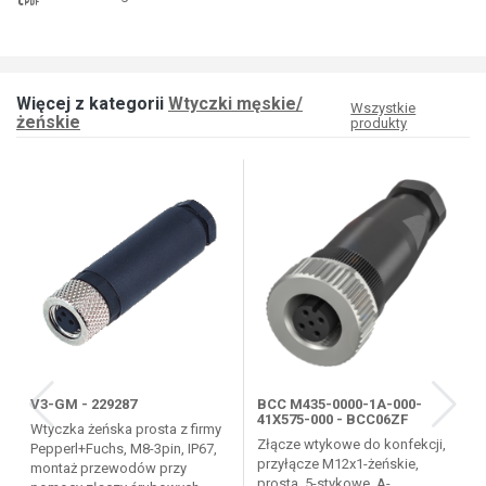
Więcej z kategorii
Wtyczki męskie/
Wszystkie
żeńskie
produkty
V3-GM - 229287
BCC M435-0000-1A-000-
41X575-000 - BCC06ZF
Wtyczka żeńska prosta z firmy
Złącze wtykowe do konfekcji,
Pepperl+Fuchs, M8-3pin, IP67,
przyłącze M12x1-żeńskie,
montaż przewodów przy
prosta, 5-stykowe, A-