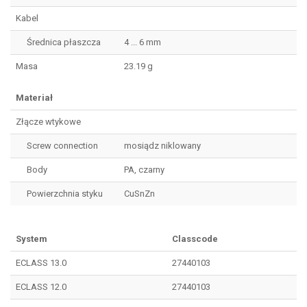
Kabel
Średnica płaszcza
4 ... 6 mm
Masa
23.19 g
Materiał
Złącze wtykowe
Screw connection
mosiądz niklowany
Body
PA, czarny
Powierzchnia styku
CuSnZn
System
Classcode
ECLASS 13.0
27440103
ECLASS 12.0
27440103