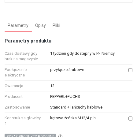
Parametry
Opisy
Pliki
Parametry produktu
Czas dostawy gdy
1 tydzień gdy dostępny w PF Niemcy
brak na magazynie
Podłączenie
przyłącze śrubowe
elektryczne
Gwarancja
12
Producent
PEPPERL+FUCHS
Zastosowanie
Standard + łańcuchy kablowe
Konstrukcja głowicy
kątowa żeńska M12/4-pin
1
Aby wyszukać produkty o podobnych właśc
POKAŻ PRODUKTY PODOBNE