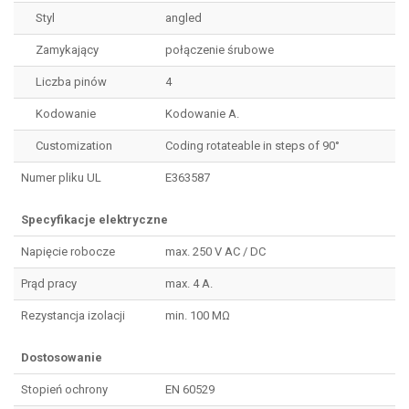
Styl
angled
Zamykający
połączenie śrubowe
Liczba pinów
4
Kodowanie
Kodowanie A.
Customization
Coding rotateable in steps of 90°
Numer pliku UL
E363587
Specyfikacje elektryczne
Napięcie robocze
max. 250 V AC / DC
Prąd pracy
max. 4 A.
Rezystancja izolacji
min. 100 MΩ
Dostosowanie
Stopień ochrony
EN 60529