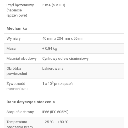
Prąd łączeniowy
5 mA (5 V DC)
(napięcie
łączeniowe)
Mechanika
Wymiary
40 mm x 204 mm x 56 mm
Masa
+ 0,84 kg
Materiał obudowy
Cynkowy odlew ciśnieniowy
Obróbka
Lakierowana
powierzchni
6
Żywotność
1 x 10
przełączeń
mechaniczna
Dane dotyczące otoczenia
Stopień ochrony
IP66 (IEC 60529)
Temperatura
–25 °C ... +80 °C
otoczenia pracy