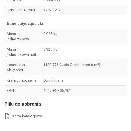
UNSPSC 16.0901
39121545
Dane dotyczące cła
Masa
0.926 kg
jednostkowa
Masa
0.926 kg
jednostkowa netto
Jednostka
1182.775 Cubic Centimetres (cm³)
objętości
Kraj pochodzenia
Dominikana
EAN
4047084306792
Pliki do pobrania
Karta katalogowa