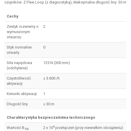
czujników: Z Flexi Loop (z diagnostyką), Maksymalna długość liny: 30 m
Cechy
Zestyk rozwierny o
2
wymuszonym
otwarciu
Styk normalnie
0
otwarty
Siła napędowa
125 N (300 mm)
(odchylenie)
Częstotliwość
≤ 3.600 /h
aktywacji
Kierunki aktywacji
1
Długość liny
≤ 30 m
Charakterystyka bezpieczeństwa technicznego
6
Wartość B
2 x 10
przełączeń (przy niewielkim obciążeniu)
10d