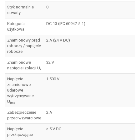
Styk normalnie
0
otwarty
Kategoria
DC-13 (IEC 60947-5-1)
użytkowa
Znamionowy prąd
2 A (24 V DC)
roboczy / napięcie
robocze
Znamionowe
32 V
napięcie izolacji U
i
Napięcie
1.500 V
znamionowe
udarowe
wytrzymywane
U
imp
Zabezpieczenie
2 A
przeciwzwarciowe
Napięcie
≥ 5 V DC
przełączające