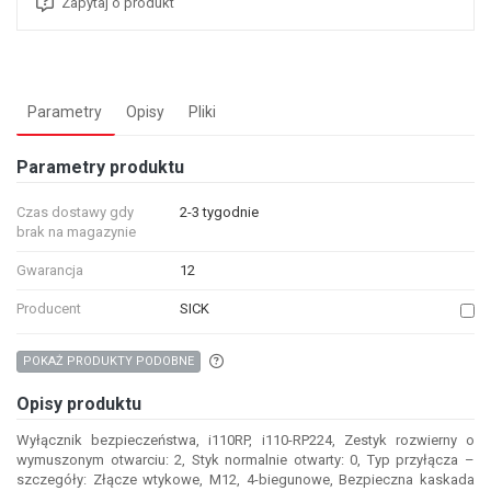
Zapytaj o produkt
Parametry
Opisy
Pliki
Parametry produktu
Czas dostawy gdy
2-3 tygodnie
brak na magazynie
Gwarancja
12
Producent
SICK
Aby wyszukać produkty o podobnych właśc
POKAŻ PRODUKTY PODOBNE
Opisy produktu
Wyłącznik bezpieczeństwa, i110RP, i110-RP224, Zestyk rozwierny o
wymuszonym otwarciu: 2, Styk normalnie otwarty: 0, Typ przyłącza –
szczegóły: Złącze wtykowe, M12, 4-biegunowe, Bezpieczna kaskada