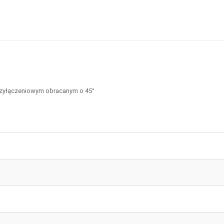
odobnych właściwościach technicznych, zaznacz pole obok tych atrybutów, d
rzyłączeniowym obracanym o 45°