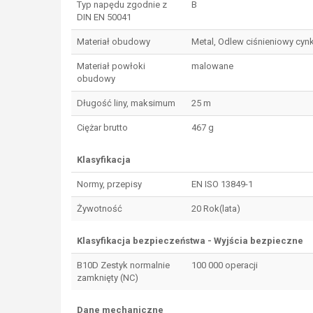
Typ napędu zgodnie z
B
DIN EN 50041
Materiał obudowy
Metal, Odlew ciśnieniowy cy
Materiał powłoki
malowane
obudowy
Długość liny, maksimum
25 m
Ciężar brutto
467 g
Klasyfikacja
Normy, przepisy
EN ISO 13849-1
Żywotność
20 Rok(lata)
Klasyfikacja bezpieczeństwa - Wyjścia bezpieczne
B10D Zestyk normalnie
100 000 operacji
zamknięty (NC)
Dane mechaniczne