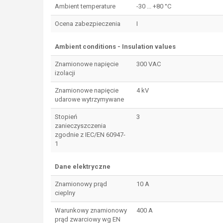
Ambient temperature
-30 ... +80 °C
Ocena zabezpieczenia
I
Ambient conditions - Insulation values
Znamionowe napięcie
300 VAC
izolacji
Znamionowe napięcie
4 kV
udarowe wytrzymywane
Stopień
3
zanieczyszczenia
zgodnie z IEC/EN 60947-
1
Dane elektryczne
Znamionowy prąd
10 A
cieplny
Warunkowy znamionowy
400 A
prąd zwarciowy wg EN