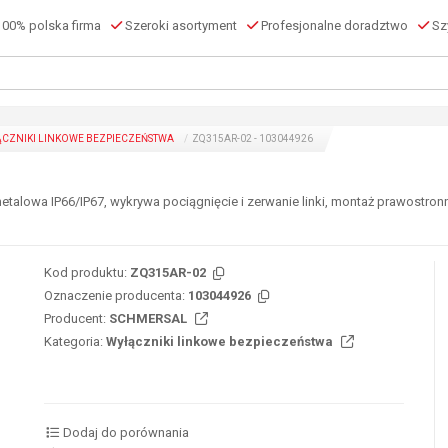
00% polska firma
Szeroki asortyment
Profesjonalne doradztwo
Szy
CZNIKI LINKOWE BEZPIECZEŃSTWA
ZQ315AR-02 - 103044926
owa IP66/IP67, wykrywa pociągnięcie i zerwanie linki, montaż prawostronny,
Kod produktu:
ZQ315AR-02
Oznaczenie producenta:
103044926
Producent:
SCHMERSAL
Kategoria:
Wyłączniki linkowe bezpieczeństwa
Dodaj do porównania