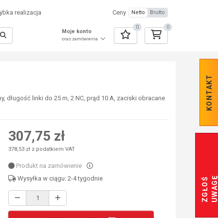
bka realizacja
Ceny
Netto
Brutto
0
0
Moje konto
oraz zamówienia
KONTAKT
 długość linki do 25 m, 2 NC, prąd 10 A, zaciski obracane
307,75 zł
378,53 zł z podatkiem VAT
Produkt na zamówienie
Wysyłka w ciągu: 2-4 tygodnie
Z
G
Ł
O
Ś
U
W
A
G