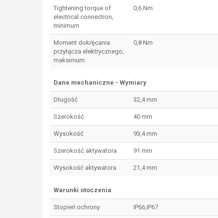
Tightening torque of
0,6 Nm
electrical connection,
minimum
Moment dokręcania
0,8 Nm
przyłącza elektrycznego,
maksimum
Dane mechaniczne - Wymiary
Długość
32,4 mm
Szerokość
40 mm
Wysokość
93,4 mm
Szerokość aktywatora
91 mm
Wysokość aktywatora
21,4 mm
Warunki otoczenia
Stopień ochrony
IP66,IP67