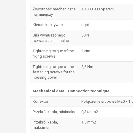
Żywotność mechaniczna,
10 000 000 operacji
najmniejszy
Kierunek aktywacji
right
Siła wymuszonego
50 N
rozwarcia, minimalne
Tightening torque of the
2 Nm
fixing screws
Tightening torque of the
2,6 Nm
fastening screws for the
housing cover
Mechanical data - Connection technique
Konektor
Połączenie śrubowe M20 x 1.
Przekrój kabla, minimalne
0,34 mm2
Przekrój kabla,
1,5 mm2
maksimum