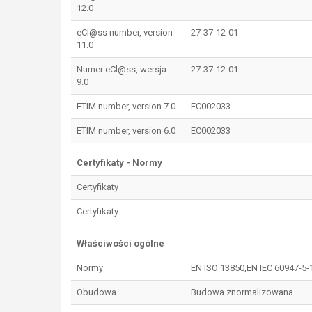
12.0
eCl@ss number, version
27-37-12-01
11.0
Numer eCl@ss, wersja
27-37-12-01
9.0
ETIM number, version 7.0
EC002033
ETIM number, version 6.0
EC002033
Certyfikaty - Normy
Certyfikaty
Certyfikaty
Właściwości ogólne
Normy
EN ISO 13850,EN IEC 60947-5-
Obudowa
Budowa znormalizowana