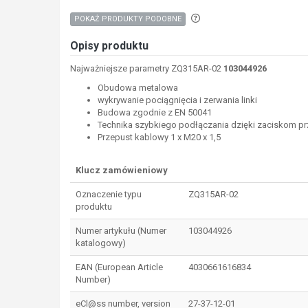
Aby wyszukać produkty o p
POKAŻ PRODUKTY PODOBNE
Opisy produktu
Najważniejsze parametry ZQ315AR-02
103044926
Obudowa metalowa
wykrywanie pociągnięcia i zerwania linki
Budowa zgodnie z EN 50041
Technika szybkiego podłączania dzięki zaciskom p
Przepust kablowy 1 x M20 x 1,5
Klucz zamówieniowy
Oznaczenie typu
ZQ315AR-02
produktu
Numer artykułu (Numer
103044926
katalogowy)
EAN (European Article
4030661616834
Number)
eCl@ss number, version
27-37-12-01