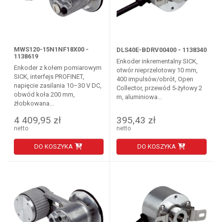
MWS120-15N1NF18X00 -
DLS40E-BDRV00400 - 1138340
1138619
Enkoder inkrementalny SICK,
Enkoder z kołem pomiarowym
otwór nieprzelotowy 10 mm,
SICK, interfejs PROFINET,
400 impulsów/obrót, Open
napięcie zasilania 10–30 V DC,
Collector, przewód 5-żyłowy 2
obwód koła 200 mm,
m, aluminiowa...
żłobkowana...
4 409,95 zł
395,43 zł
netto
netto
DO KOSZYKA
DO KOSZYKA