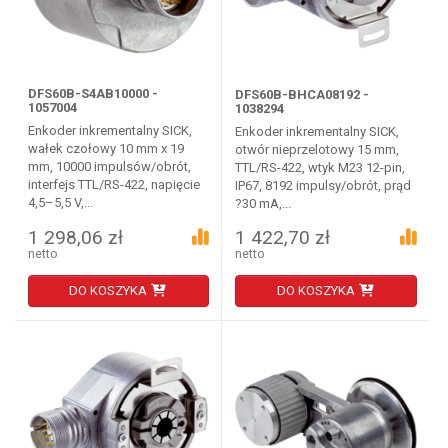
DFS60B-S4AB10000 -
DFS60B-BHCA08192 -
1057004
1038294
Enkoder inkrementalny SICK,
Enkoder inkrementalny SICK,
wałek czołowy 10 mm x 19
otwór nieprzelotowy 15 mm,
mm, 10000 impulsów/obrót,
TTL/RS-422, wtyk M23 12-pin,
interfejs TTL/RS-422, napięcie
IP67, 8192 impulsy/obrót, prąd
4,5–5,5 V,...
?30 mA,...
1 298,06 zł
1 422,70 zł
netto
netto
DO KOSZYKA
DO KOSZYKA