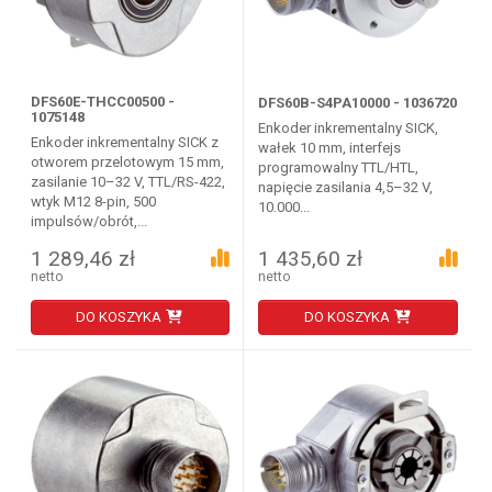
DFS60E-THCC00500 -
DFS60B-S4PA10000 - 1036720
1075148
Enkoder inkrementalny SICK,
Enkoder inkrementalny SICK z
wałek 10 mm, interfejs
otworem przelotowym 15 mm,
programowalny TTL/HTL,
zasilanie 10–32 V, TTL/RS-422,
napięcie zasilania 4,5–32 V,
wtyk M12 8-pin, 500
10.000...
impulsów/obrót,...
1 289,46 zł
1 435,60 zł
netto
netto
DO KOSZYKA
DO KOSZYKA