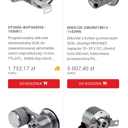
DFS60A-BHPA65536 -
MWS120-23N2NF18X12 -
1036811
1142995
Programowalny enkoder
Enkoder z kołem pomiarowym
inkrementalny SICK do
SICK, interfejs PROFINET,
zaawansowanej automatyki,
napięcie 10–30 V DC, obwód
otwór nieprzelotowy 15 mm,
koła 300 mm, karbowana
TTL/HTL, 65536 imp/obrót,...
powierzchnia PU,...
1 732,17 zł
5 007,40 zł
netto
netto
DO KOSZYKA
DO KOSZYKA