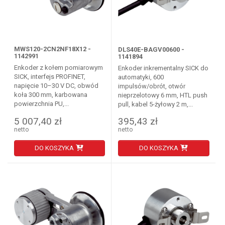
MWS120-2CN2NF18X12 -
DLS40E-BAGV00600 -
1142991
1141894
Enkoder z kołem pomiarowym
Enkoder inkrementalny SICK do
SICK, interfejs PROFINET,
automatyki, 600
napięcie 10–30 V DC, obwód
impulsów/obrót, otwór
koła 300 mm, karbowana
nieprzelotowy 6 mm, HTL push
powierzchnia PU,...
pull, kabel 5-żyłowy 2 m,...
5 007,40 zł
395,43 zł
netto
netto
DO KOSZYKA
DO KOSZYKA