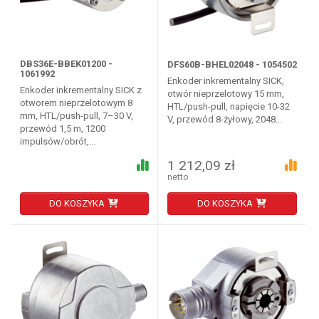
DBS36E-BBEK01200 -
DFS60B-BHEL02048 - 1054502
1061992
Enkoder inkrementalny SICK,
Enkoder inkrementalny SICK z
otwór nieprzelotowy 15 mm,
otworem nieprzelotowym 8
HTL/push-pull, napięcie 10-32
mm, HTL/push-pull, 7–30 V,
V, przewód 8-żyłowy, 2048...
przewód 1,5 m, 1200
impulsów/obrót,...
1 212,09 zł
netto
DO KOSZYKA
DO KOSZYKA