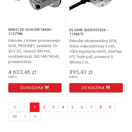
MWS120-3CN1NF18X00 -
DLS40E-BAGV01024 -
1137786
1136471
Enkoder z kołem pomiarowym
Enkoder inkrementalny SICK,
SICK, PROFINET, zasilanie 10–
otwór nieprzelotowy 6 mm,
30 V DC, obwód 500 mm,
1024 impulsów/obrót, interfejs
rozdzielczość 262144 (18 bit),
HTL Push-pull, przewód 5-
powierzchnia...
żyłowy 2 m,...
4 633,46 zł
395,43 zł
netto
netto
DO KOSZYKA
DO KOSZYKA
1
2
3
4
5
6
7
8
9
10