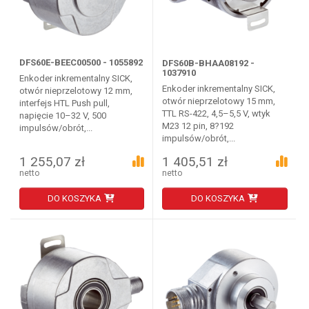
DFS60E-BEEC00500 - 1055892
DFS60B-BHAA08192 -
1037910
Enkoder inkrementalny SICK,
Enkoder inkrementalny SICK,
otwór nieprzelotowy 12 mm,
otwór nieprzelotowy 15 mm,
interfejs HTL Push pull,
TTL RS-422, 4,5–5,5 V, wtyk
napięcie 10–32 V, 500
M23 12 pin, 8?192
impulsów/obrót,...
impulsów/obrót,...
1 255,07 zł
1 405,51 zł
netto
netto
DO KOSZYKA
DO KOSZYKA