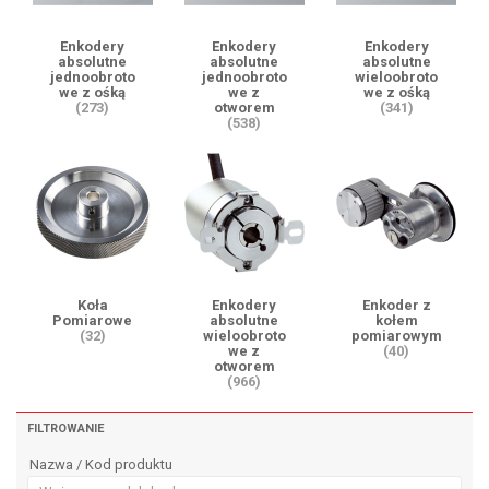
Enkodery
Enkodery
Enkodery
absolutne
absolutne
absolutne
jednoobroto
jednoobroto
wieloobroto
we z ośką
we z
we z ośką
(273)
otworem
(341)
(538)
Koła
Enkodery
Enkoder z
Pomiarowe
absolutne
kołem
(32)
wieloobroto
pomiarowym
we z
(40)
otworem
(966)
FILTROWANIE
Nazwa / Kod produktu