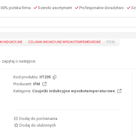
00% polska firma
Szeroki asortyment
Profesjonalne doradztwo
Szy
KI INDUKCYJNE
CZUJNIKI INDUKCYJNE WYSOKOTEMPERATUROWE
IIT235
- zapytaj o następce
Kod produktu:
IIT235
Producent:
IFM
Kategoria:
Czujniki indukcyjne wysokotemperaturowe
Dodaj do porównania
Dodaj do ulubionych