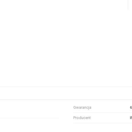
Gwarancja
6
Producent
I