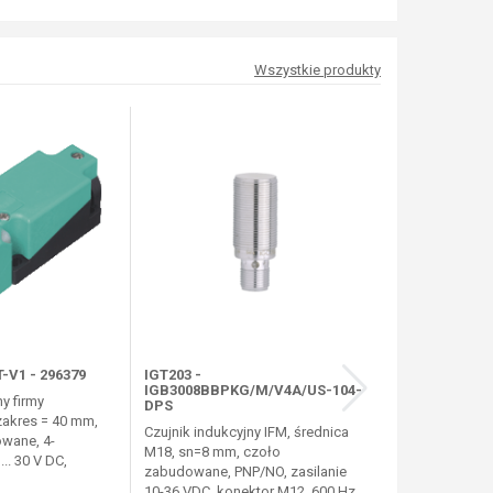
Wszystkie produkty
-V1 - 296379
IGT203 -
BES 516-114-
IGB3008BBPKG/M/V4A/US-104-
ny firmy
Czujnik indukc
DPS
zakres = 40 mm,
średnica M30,
Czujnik indukcyjny IFM, średnica
wane, 4-
zabudowane, 
M18, sn=8 mm, czoło
.. 30 V DC,
zasilanie 10-30
zabudowane, PNP/NO, zasilanie
300...
10-36 VDC, konektor M12, 600 Hz,