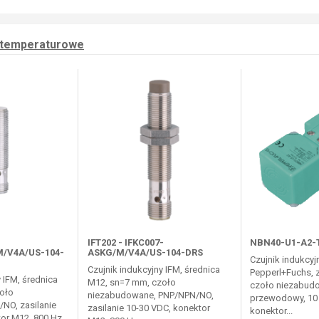
kotemperaturowe
IFT202 - IFKC007-
NBN40-U1-A2-T
/V4A/US-104-
ASKG/M/V4A/US-104-DRS
Czujnik indukcyj
Czujnik indukcyjny IFM, średnica
Pepperl+Fuchs, 
 IFM, średnica
M12, sn=7 mm, czoło
czoło niezabudo
oło
niezabudowane, PNP/NPN/NO,
przewodowy, 10 .
NO, zasilanie
zasilanie 10-30 VDC, konektor
konektor...
or M12, 800 Hz,