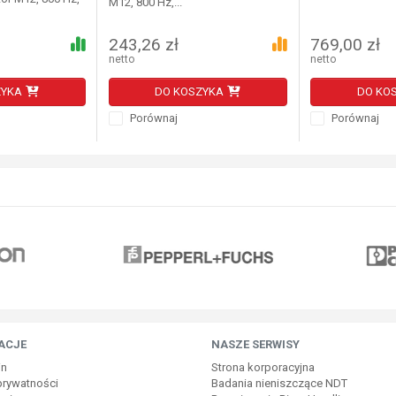
M12, 800 Hz,...
243,26 zł
769,00 zł
netto
netto
ZYKA
DO KOSZYKA
DO KO
Porównaj
Porównaj
ACJE
NASZE SERWISY
in
Strona korporacyjna
 prywatności
Badania nieniszczące NDT