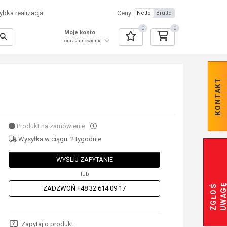
bka realizacja
Ceny
Netto
Brutto
0
0
Moje konto
oraz zamówienia
KONTAKT
Produkt na zamówienie
Wysyłka w ciągu: 2 tygodnie
WYŚLIJ ZAPYTANIE
lub
Z
G
Ł
O
Ś
U
W
A
G
ZADZWOŃ +48 32 614 09 17
Zapytaj o produkt