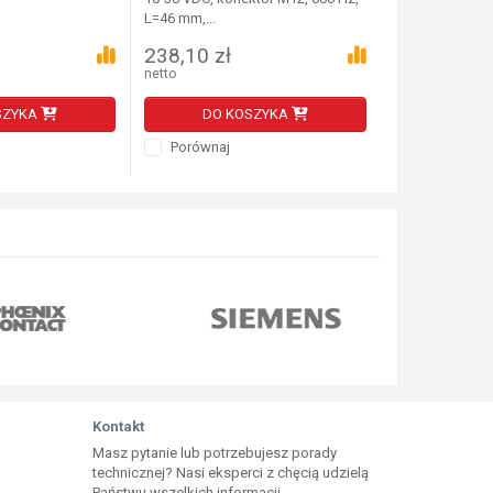
L=46 mm,...
238,10 zł
536,15 zł
netto
netto
SZYKA
DO KOSZYKA
DO K
Porównaj
Porównaj
Kontakt
Masz pytanie lub potrzebujesz porady
technicznej? Nasi eksperci z chęcią udzielą
Państwu wszelkich informacji.