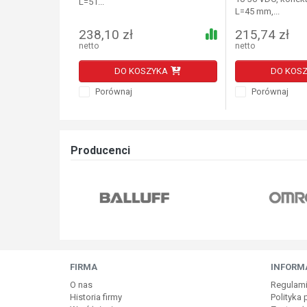
L=51...
L=45 mm,...
238,10 zł
215,74 zł
netto
netto
DO KOSZYKA
DO KOS
Porównaj
Porównaj
Producenci
FIRMA
INFORM
O nas
Regulam
Historia firmy
Polityka