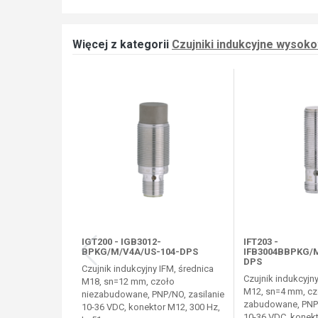
Więcej z kategorii
Czujniki indukcyjne wyso
IGT200 - IGB3012-
IFT203 -
BPKG/M/V4A/US-104-DPS
IFB3004BBPKG/M
DPS
Czujnik indukcyjny IFM, średnica
Czujnik indukcyjny
M18, sn=12 mm, czoło
M12, sn=4 mm, cz
niezabudowane, PNP/NO, zasilanie
zabudowane, PNP/
10-36 VDC, konektor M12, 300 Hz,
10-36 VDC, konekt