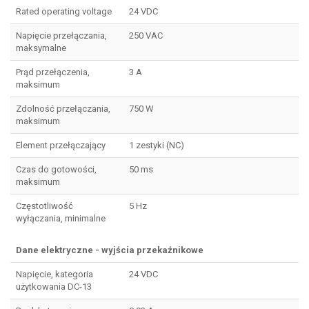
Rated operating voltage
24 VDC
Napięcie przełączania,
250 VAC
maksymalne
Prąd przełączenia,
3 A
maksimum
Zdolność przełączania,
750 W
maksimum
Element przełączający
1 zestyki (NC)
Czas do gotowości,
50 ms
maksimum
Częstotliwość
5 Hz
wyłączania, minimalne
Dane elektryczne - wyjścia przekaźnikowe
Napięcie, kategoria
24 VDC
użytkowania DC-13