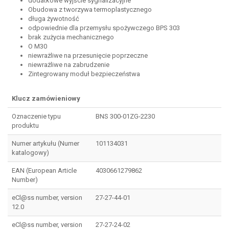
dodatkowe wyjście sygnalizacyjne
Obudowa z tworzywa termoplastycznego
długa żywotność
odpowiednie dla przemysłu spożywczego BPS 303
brak zużycia mechanicznego
O M30
niewrażliwe na przesunięcie poprzeczne
niewrażliwe na zabrudzenie
Zintegrowany moduł bezpieczeństwa
Klucz zamówieniowy
Oznaczenie typu
BNS 300-01ZG-2230
produktu
Numer artykułu (Numer
101134031
katalogowy)
EAN (European Article
4030661279862
Number)
eCl@ss number, version
27-27-44-01
12.0
eCl@ss number, version
27-27-24-02