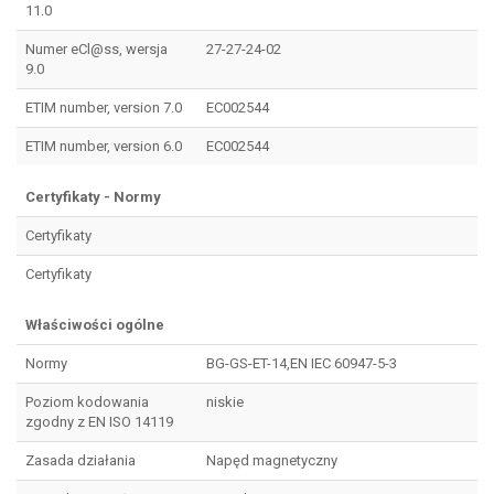
11.0
Numer eCl@ss, wersja
27-27-24-02
9.0
ETIM number, version 7.0
EC002544
ETIM number, version 6.0
EC002544
Certyfikaty - Normy
Certyfikaty
Certyfikaty
Właściwości ogólne
Normy
BG-GS-ET-14,EN IEC 60947-5-3
Poziom kodowania
niskie
zgodny z EN ISO 14119
Zasada działania
Napęd magnetyczny