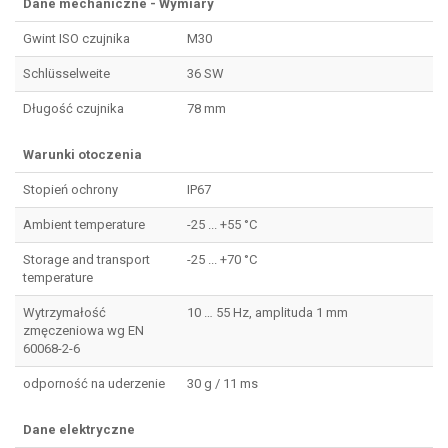
Dane mechaniczne - Wymiary
Gwint ISO czujnika
M30
Schlüsselweite
36 SW
Długość czujnika
78 mm
Warunki otoczenia
Stopień ochrony
IP67
Ambient temperature
-25 ... +55 °C
Storage and transport
-25 ... +70 °C
temperature
Wytrzymałość
10 … 55 Hz, amplituda 1 mm
zmęczeniowa wg EN
60068-2-6
odporność na uderzenie
30 g / 11 ms
Dane elektryczne