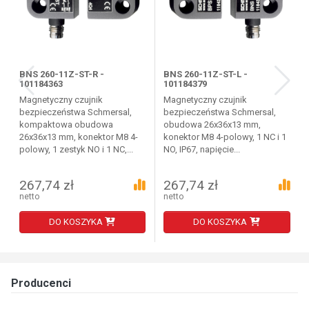
BNS 260-11Z-ST-R -
BNS 260-11Z-ST-L -
101184363
101184379
Magnetyczny czujnik
Magnetyczny czujnik
bezpieczeństwa Schmersal,
bezpieczeństwa Schmersal,
kompaktowa obudowa
obudowa 26x36x13 mm,
26x36x13 mm, konektor M8 4-
konektor M8 4-polowy, 1 NC i 1
polowy, 1 zestyk NO i 1 NC,...
NO, IP67, napięcie...
267,74 zł
267,74 zł
netto
netto
DO KOSZYKA
DO KOSZYKA
Producenci