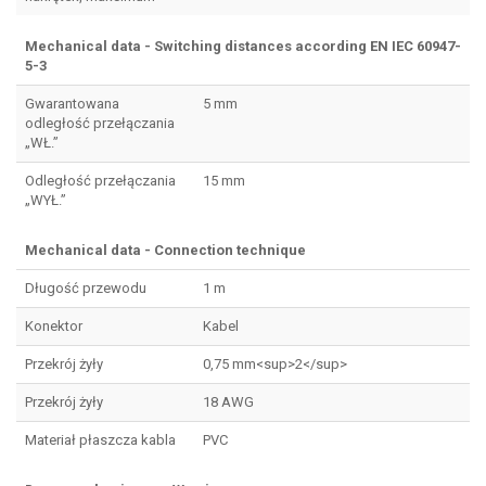
Mechanical data - Switching distances according EN IEC 60947-
5-3
Gwarantowana
5 mm
odległość przełączania
„WŁ.”
Odległość przełączania
15 mm
„WYŁ.”
Mechanical data - Connection technique
Długość przewodu
1 m
Konektor
Kabel
Przekrój żyły
0,75 mm<sup>2</sup>
Przekrój żyły
18 AWG
Materiał płaszcza kabla
PVC