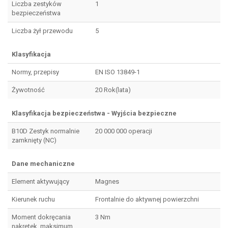
Liczba zestyków
1
bezpieczeństwa
Liczba żył przewodu
5
Klasyfikacja
Normy, przepisy
EN ISO 13849-1
Żywotność
20 Rok(lata)
Klasyfikacja bezpieczeństwa - Wyjścia bezpieczne
B10D Zestyk normalnie
20 000 000 operacji
zamknięty (NC)
Dane mechaniczne
Element aktywujący
Magnes
Kierunek ruchu
Frontalnie do aktywnej powierzchni
Moment dokręcania
3 Nm
nakrętek, maksimum