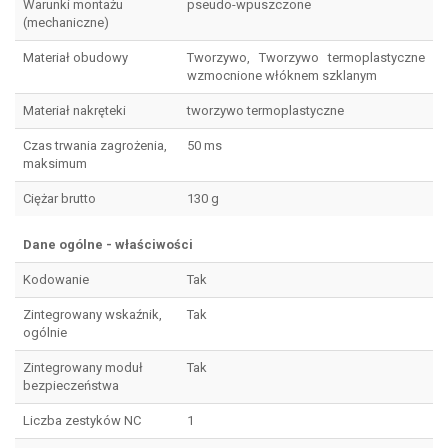
Warunki montażu
pseudo-wpuszczone
(mechaniczne)
Materiał obudowy
Tworzywo, Tworzywo termoplastyczne
wzmocnione włóknem szklanym
Materiał nakręteki
tworzywo termoplastyczne
Czas trwania zagrożenia,
50 ms
maksimum
Ciężar brutto
130 g
Dane ogólne - właściwości
Kodowanie
Tak
Zintegrowany wskaźnik,
Tak
ogólnie
Zintegrowany moduł
Tak
bezpieczeństwa
Liczba zestyków NC
1