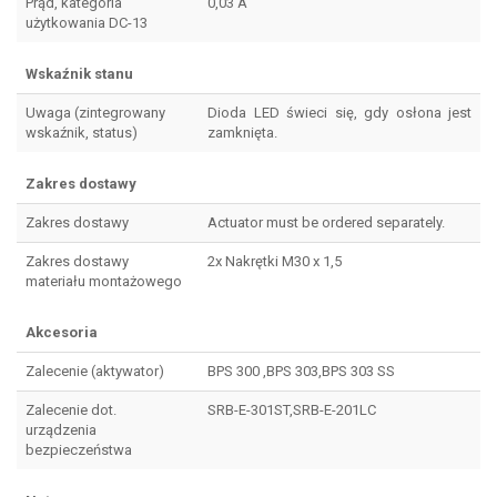
Prąd, kategoria
0,03 A
użytkowania DC-13
Wskaźnik stanu
Uwaga (zintegrowany
Dioda LED świeci się, gdy osłona jest
wskaźnik, status)
zamknięta.
Zakres dostawy
Zakres dostawy
Actuator must be ordered separately.
Zakres dostawy
2x Nakrętki M30 x 1,5
materiału montażowego
Akcesoria
Zalecenie (aktywator)
BPS 300 ,BPS 303,BPS 303 SS
Zalecenie dot.
SRB-E-301ST,SRB-E-201LC
urządzenia
bezpieczeństwa