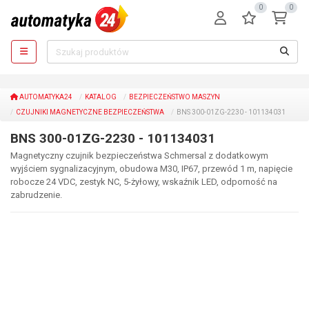
0
0
AUTOMATYKA24
KATALOG
BEZPIECZEŃSTWO MASZYN
CZUJNIKI MAGNETYCZNE BEZPIECZEŃSTWA
BNS 300-01ZG-2230 - 101134031
BNS 300-01ZG-2230 - 101134031
Magnetyczny czujnik bezpieczeństwa Schmersal z dodatkowym
wyjściem sygnalizacyjnym, obudowa M30, IP67, przewód 1 m, napięcie
robocze 24 VDC, zestyk NC, 5-żyłowy, wskaźnik LED, odporność na
zabrudzenie.