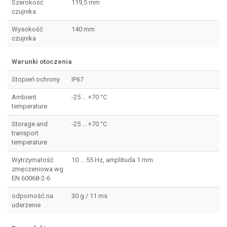
Szerokość
119,5 mm
czujnika
Wysokość
140 mm
czujnika
Warunki otoczenia
Stopień ochrony
IP67
Ambient
-25 ... +70 °C
temperature
Storage and
-25 ... +70 °C
transport
temperature
Wytrzymałość
10 … 55 Hz, amplituda 1 mm
zmęczeniowa wg
EN 60068-2-6
odporność na
30 g / 11 ms
uderzenie