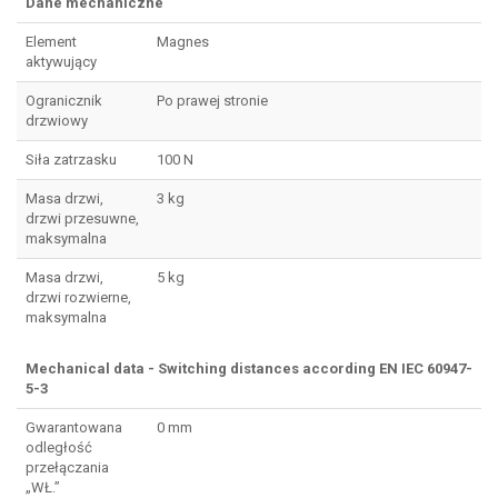
Dane mechaniczne
Element
Magnes
aktywujący
Ogranicznik
Po prawej stronie
drzwiowy
Siła zatrzasku
100 N
Masa drzwi,
3 kg
drzwi przesuwne,
maksymalna
Masa drzwi,
5 kg
drzwi rozwierne,
maksymalna
Mechanical data - Switching distances according EN IEC 60947-
5-3
Gwarantowana
0 mm
odległość
przełączania
„WŁ.”