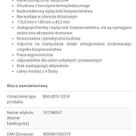
Kabel podłączony fabrycznie
Obudowa z tworzywa termoplastycznego
Bezkontaktowy wyłącznik bezpieczeństwa
Nie wystaje w otworze drzwiowym
119,5 mm x 140 mm x 43,3 mm
Zastępuje klamkę i wyłącznik bezpieczeństwa, nie są wymagane
żadne inne akcesoria drzwiowe
Nowoczesna i symetryczna budowa
Odporne na manipulacje dzięki zintegrowaniu kodowanego
czujnika bezpieczeństwa
Praca ergonomiczna
odpowiednie dla osłon uchylnych i przesuwnych
Brak wystającego aktywatora
Łatwy montaż z 4 Śruby
Klucz zamówieniowy
Oznaczenie typu
BNS-B20-12Z-R
produktu
Numer artykułu
101186267
(Numer
katalogowy)
EAN (European
4030661333519