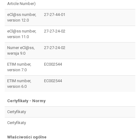
Article Number)
eCl@ss number,
27-27-44-01
version 12.0
eCl@ss number,
27-27-24-02
version 11.0
Numer eCl@ss,
27-27-24-02
wersja 9.0
ETIM number,
EC002544
version 7.0
ETIM number,
EC002544
version 6.0
Certyfikaty - Normy
Certyfikaty
Certyfikaty
Właściwości ogólne