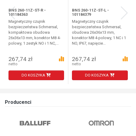
BNS 260-11Z-ST-R -
BNS 260-11Z-ST-L -
101184363
101184379
Magnetyczny czujnik
Magnetyczny czujnik
bezpieczeństwa Schmersal,
bezpieczeństwa Schmersal,
kompaktowa obudowa
obudowa 26x36x13 mm,
26x36x13 mm, konektor M8 4-
konektor M8 4-polowy, 1 NC i 1
polowy, 1 zestyk NO i 1 NC,...
NO, IP67, napięcie...
267,74 zł
267,74 zł
netto
netto
DO KOSZYKA
DO KOSZYKA
Producenci