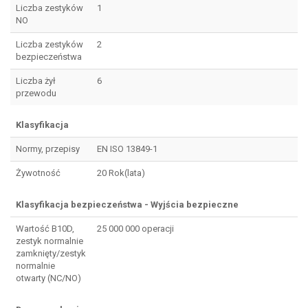
Liczba zestyków
1
NO
Liczba zestyków
2
bezpieczeństwa
Liczba żył
6
przewodu
Klasyfikacja
Normy, przepisy
EN ISO 13849-1
Żywotność
20 Rok(lata)
Klasyfikacja bezpieczeństwa - Wyjścia bezpieczne
Wartość B10D,
25 000 000 operacji
zestyk normalnie
zamknięty/zestyk
normalnie
otwarty (NC/NO)