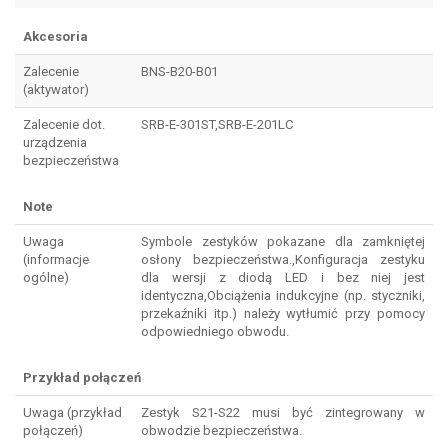
Akcesoria
Zalecenie
BNS-B20-B01
(aktywator)
Zalecenie dot.
SRB-E-301ST,SRB-E-201LC
urządzenia
bezpieczeństwa
Note
Uwaga
Symbole zestyków pokazane dla zamkniętej
(informacje
osłony bezpieczeństwa.,Konfiguracja zestyku
ogólne)
dla wersji z diodą LED i bez niej jest
identyczna,Obciążenia indukcyjne (np. styczniki,
przekaźniki itp.) należy wytłumić przy pomocy
odpowiedniego obwodu.
Przykład połączeń
Uwaga (przykład
Zestyk S21-S22 musi być zintegrowany w
połączeń)
obwodzie bezpieczeństwa.