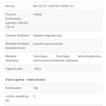
Normy
BG-GS-ET-14,EN IEC 60947-5-3
Poziom
niskie
kodowania
zgodny z EN ISO
14119
Zasada działania
Napęd magnetyczny
Warunki montażu
pseudo-wpuszczone
(mechaniczne)
Materiał
Tworzywo, Tworzywo termoplastyczne
obudowy
wzmocnione włóknem szklanym
Ciężar brutto
146 g
Dane ogólne - właściwości
Kodowanie
Tak
Liczba zestyków
2
NC