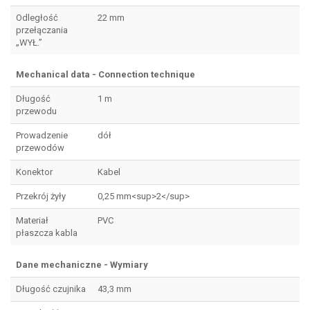
Odległość
22 mm
przełączania
„WYŁ.”
Mechanical data - Connection technique
Długość
1 m
przewodu
Prowadzenie
dół
przewodów
Konektor
Kabel
Przekrój żyły
0,25 mm<sup>2</sup>
Materiał
PVC
płaszcza kabla
Dane mechaniczne - Wymiary
Długość czujnika
43,3 mm