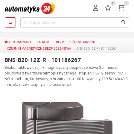
0
0
AUTOMATYKA24
KATALOG
BEZPIECZEŃSTWO MASZYN
CZUJNIKI MAGNETYCZNE BEZPIECZEŃSTWA
BNS-B20-12Z-R - 101186267
BNS-B20-12Z-R - 101186267
Bezkontaktowy czujnik magnetyczny bezpieczeństwa Schmersal,
obudowa z tworzywa termoplastycznego, stopień IP67, 2 zestyki NC, 1
NO, kabel 1 m, kodowany, siła zatrzasku 100 N, wymiary 119,5x140x43,3
mm, dla drzwi uchylnych i przesuwnych.