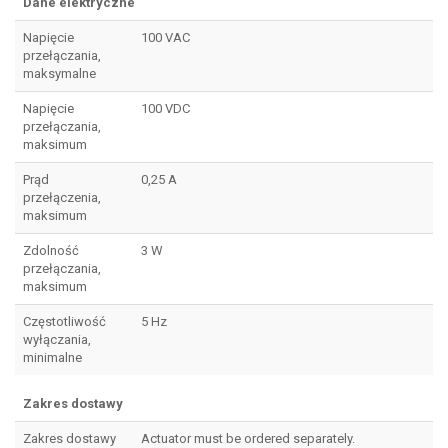
Dane elektryczne
Napięcie
100 VAC
przełączania,
maksymalne
Napięcie
100 VDC
przełączania,
maksimum
Prąd
0,25 A
przełączenia,
maksimum
Zdolność
3 W
przełączania,
maksimum
Częstotliwość
5 Hz
wyłączania,
minimalne
Zakres dostawy
Zakres dostawy
Actuator must be ordered separately.